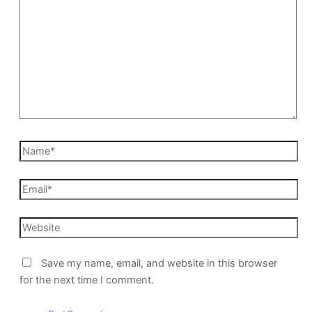
Save my name, email, and website in this browser
for the next time I comment.