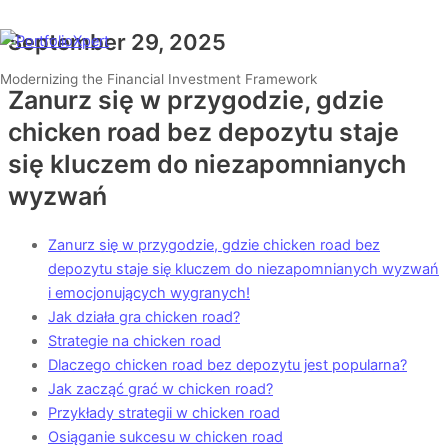
Skip
Type
Name*
Email*
Website
to
here..
September 29, 2025
Main
Menu
content
Modernizing the Financial Investment Framework
Zanurz się w przygodzie, gdzie
chicken road bez depozytu staje
się kluczem do niezapomnianych
wyzwań
Zanurz się w przygodzie, gdzie chicken road bez
depozytu staje się kluczem do niezapomnianych wyzwań
i emocjonujących wygranych!
Jak działa gra chicken road?
Strategie na chicken road
Dlaczego chicken road bez depozytu jest popularna?
Jak zacząć grać w chicken road?
Przykłady strategii w chicken road
Osiąganie sukcesu w chicken road