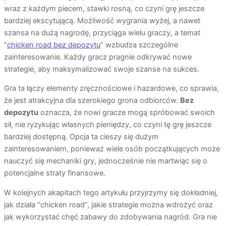
wraz z każdym piecem, stawki rosną, co czyni grę jeszcze
bardziej ekscytującą. Możliwość wygrania wyżej, a nawet
szansa na dużą nagrodę, przyciąga wielu graczy, a temat
“
chicken road bez depozytu
” wzbudza szczególne
zainteresowanie. Każdy gracz pragnie odkrywać nowe
strategie, aby maksymalizować swoje szanse na sukces.
Gra ta łączy elementy zręcznościowe i hazardowe, co sprawia,
że jest atrakcyjna dla szerokiego grona odbiorców.
Bez
depozytu
oznacza, że nowi gracze mogą spróbować swoich
sił, nie ryzykując własnych pieniędzy, co czyni tę grę jeszcze
bardziej dostępną. Opcja ta cieszy się dużym
zainteresowaniem, ponieważ wiele osób początkujących może
nauczyć się mechaniki gry, jednocześnie nie martwiąc się o
potencjalne straty finansowe.
W kolejnych akapitach tego artykułu przyjrzymy się dokładniej,
jak działa “chicken road”, jakie strategie można wdrożyć oraz
jak wykorzystać chęć zabawy do zdobywania nagród. Gra nie