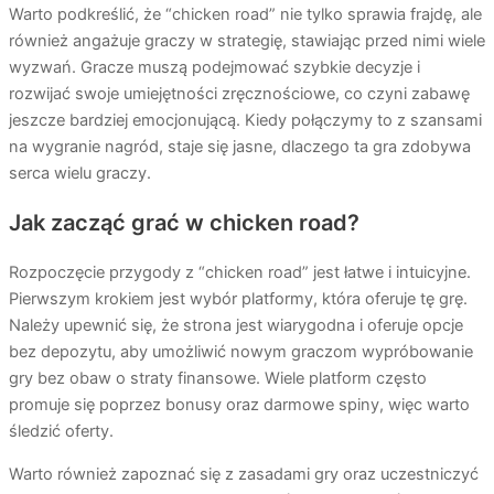
Warto podkreślić, że “chicken road” nie tylko sprawia frajdę, ale
również angażuje graczy w strategię, stawiając przed nimi wiele
wyzwań. Gracze muszą podejmować szybkie decyzje i
rozwijać swoje umiejętności zręcznościowe, co czyni zabawę
jeszcze bardziej emocjonującą. Kiedy połączymy to z szansami
na wygranie nagród, staje się jasne, dlaczego ta gra zdobywa
serca wielu graczy.
Jak zacząć grać w chicken road?
Rozpoczęcie przygody z “chicken road” jest łatwe i intuicyjne.
Pierwszym krokiem jest wybór platformy, która oferuje tę grę.
Należy upewnić się, że strona jest wiarygodna i oferuje opcje
bez depozytu, aby umożliwić nowym graczom wypróbowanie
gry bez obaw o straty finansowe. Wiele platform często
promuje się poprzez bonusy oraz darmowe spiny, więc warto
śledzić oferty.
Warto również zapoznać się z zasadami gry oraz uczestniczyć