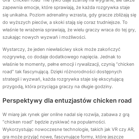
Gra “chicken road” nie tylko daje szansę na wygrane, ale także
zapewnia emocje, które sprawiają, że każda rozgrywka staje
się unikalna. Poziom adrenaliny wzrasta, gdy gracze zbliżają się
do wyższych pieców, a skoki stają się coraz trudniejsze. To
właśnie te wrażenia sprawiają, że wielu graczy wraca do tej gry,
szukając nowych wyzwań i możliwości.
Wystarczy, że jeden niewłaściwy skok może zakończyć
rozgrywkę, co dodaje dodatkowego napięcia. Jednak to
właśnie te momenty, pełne emocji i rywalizacji, czynią “chicken
road” tak fascynującą. Dzięki różnorodności dostępnych
strategii i wyzwań, każda rozgrywka staje się ekscytującą
przygodą, która przyciąga graczy na długie godziny.
Perspektywy dla entuzjastów chicken road
W miarę jak rynek gier online nadal się rozwija, zabawa z grą
“chicken road” będzie zyskiwać na popularności.
Wykorzystując nowoczesne technologie, takich jak VR czy AR,
gra może przyjąć nowe, fascynujące formy, które jeszcze