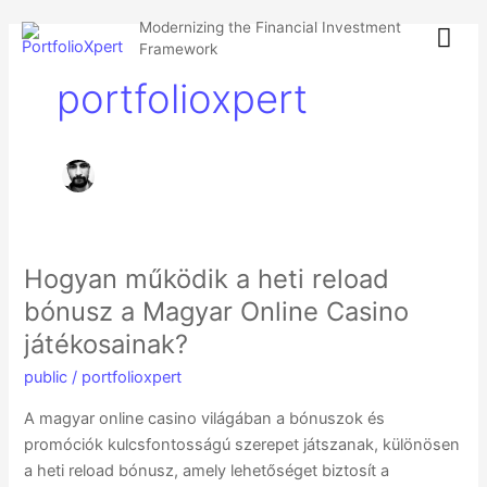
Skip
Post
Mai
Modernizing the Financial Investment
to
pagination
Framework
content
Me
portfolioxpert
Hogyan működik a heti reload
Hogyan
működik
bónusz a Magyar Online Casino
a
játékosainak?
heti
public
/
portfolioxpert
reload
bónusz
A magyar online casino világában a bónuszok és
a
promóciók kulcsfontosságú szerepet játszanak, különösen
Magyar
a heti reload bónusz, amely lehetőséget biztosít a
Online