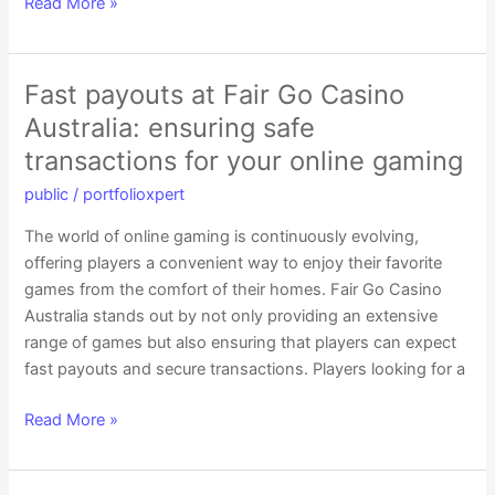
Read More »
Fast payouts at Fair Go Casino
Fast
payouts
Australia: ensuring safe
at
transactions for your online gaming
Fair
public
/
portfolioxpert
Go
Casino
The world of online gaming is continuously evolving,
Australia:
offering players a convenient way to enjoy their favorite
ensuring
games from the comfort of their homes. Fair Go Casino
safe
Australia stands out by not only providing an extensive
transactions
range of games but also ensuring that players can expect
for
fast payouts and secure transactions. Players looking for a
your
online
Read More »
gaming