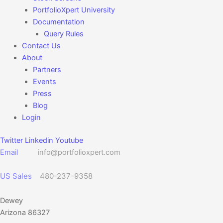
PortfolioXpert University
Documentation
Query Rules
Contact Us
About
Partners
Events
Press
Blog
Login
Twitter
Linkedin
Youtube
Email
info@portfolioxpert.com
US Sales
480-237-9358
Dewey
Arizona 86327