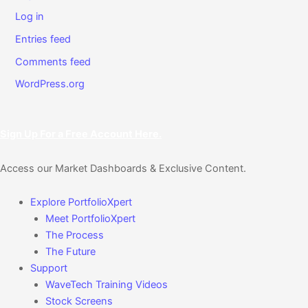
Log in
Entries feed
Comments feed
WordPress.org
Sign Up For a Free Account Here.
Access our Market Dashboards & Exclusive Content.
Explore PortfolioXpert
Meet PortfolioXpert
The Process
The Future
Support
WaveTech Training Videos
Stock Screens