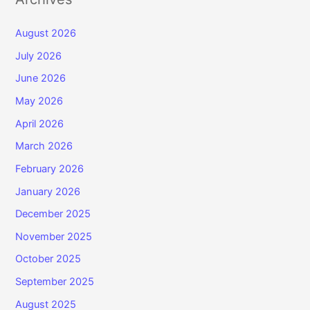
August 2026
July 2026
June 2026
May 2026
April 2026
March 2026
February 2026
January 2026
December 2025
November 2025
October 2025
September 2025
August 2025