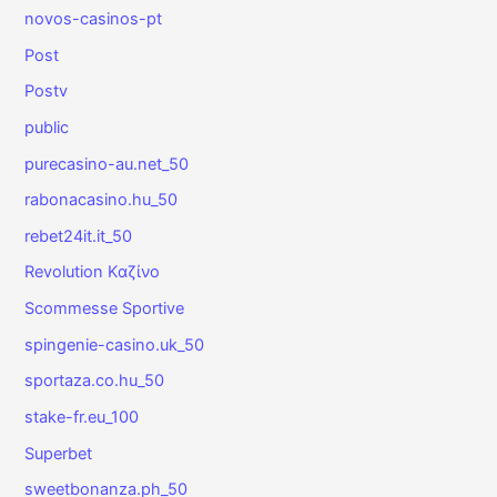
novos-casinos-pt
Post
Postv
public
purecasino-au.net_50
rabonacasino.hu_50
rebet24it.it_50
Revolution Καζίνο
Scommesse Sportive
spingenie-casino.uk_50
sportaza.co.hu_50
stake-fr.eu_100
Superbet
sweetbonanza.ph_50