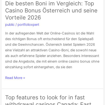
Die besten Boni im Vergleich: Top
Die
besten
Casino Bonus Österreich und seine
Boni
Vorteile 2026
im
public
/
portfolioxpert
Vergleich:
Top
In der aufregenden Welt der Online-Casinos ist die Wahl
Casino
des richtigen Bonus oft entscheidend für den Spielspaß
Bonus
und die Gewinnchancen. Österreich bietet Spielern 2026
Österreich
eine Vielzahl an attraktiven Casino-Boni, die sowohl neue
und
als auch erfahrene Spieler anziehen. Besonders interessant
seine
sind die Angebote, die mit einem online casino bonus ohne
Vorteile
einzahlung sofort einhergehen, da sie den
2026
Read More »
Top features to look for in fast
Top
features
withdrawal casinos Canada: Fast