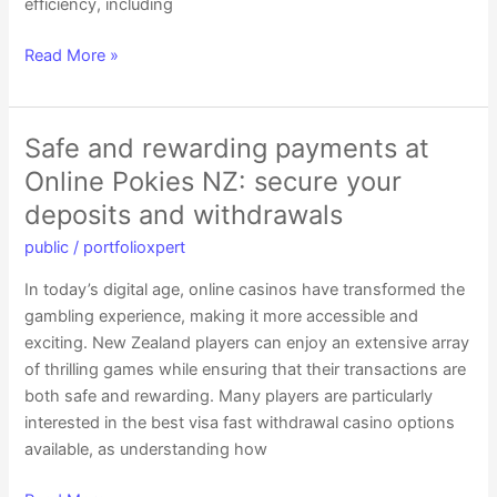
efficiency, including
know
Read More »
Safe and rewarding payments at
Safe
and
Online Pokies NZ: secure your
rewarding
deposits and withdrawals
payments
public
/
portfolioxpert
at
Online
In today’s digital age, online casinos have transformed the
Pokies
gambling experience, making it more accessible and
NZ:
exciting. New Zealand players can enjoy an extensive array
secure
of thrilling games while ensuring that their transactions are
your
both safe and rewarding. Many players are particularly
deposits
interested in the best visa fast withdrawal casino options
and
available, as understanding how
withdrawals