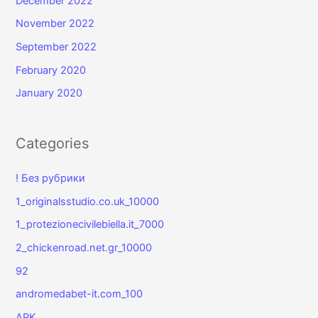
December 2022
November 2022
September 2022
February 2020
January 2020
Categories
! Без рубрики
1_originalsstudio.co.uk_10000
1_protezionecivilebiella.it_7000
2_chickenroad.net.gr_10000
92
andromedabet-it.com_100
APK