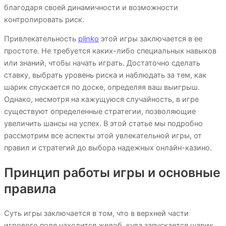
благодаря своей динамичности и возможности
контролировать риск.
Привлекательность
plinko
этой игры заключается в ее
простоте. Не требуется каких-либо специальных навыков
или знаний, чтобы начать играть. Достаточно сделать
ставку, выбрать уровень риска и наблюдать за тем, как
шарик спускается по доске, определяя ваш выигрыш.
Однако, несмотря на кажущуюся случайность, в игре
существуют определенные стратегии, позволяющие
увеличить шансы на успех. В этой статье мы подробно
рассмотрим все аспекты этой увлекательной игры, от
правил и стратегий до выбора надежных онлайн-казино.
Принцип работы игры и основные
правила
Суть игры заключается в том, что в верхней части
игрового поля находится желоб, куда запускается шарик.