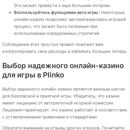
Это может привести к еще большим потерям.
Воспользуйтесь функциями авто игры :
Некоторые
онлайн казино позволяют автоматизировать игровой
процесс, что может быть полезным при
использовании определенных стратегий.
Соблюдение этих простых правил поможет вам
контролировать свои расходы и избежать больших потерь.
Выбор надежного онлайн-казино
для игры в Plinko
Выбор надежного онлайн-казино является важным шагом
для безопасной и приятной игры. Убедитесь, что казино
имеет лицензию от авторитетной игорной комиссии.
Лицензия гарантирует, что казино работает в соответствии
с установленными правилами и стандартами.
Обратите внимание на отзывы других игроков. Почитайте,