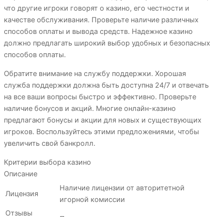
что другие игроки говорят о казино, его честности и
качестве обслуживания. Проверьте наличие различных
способов оплаты и вывода средств. Надежное казино
должно предлагать широкий выбор удобных и безопасных
способов оплаты.
Обратите внимание на службу поддержки. Хорошая
служба поддержки должна быть доступна 24/7 и отвечать
на все ваши вопросы быстро и эффективно. Проверьте
наличие бонусов и акций. Многие онлайн-казино
предлагают бонусы и акции для новых и существующих
игроков. Воспользуйтесь этими предложениями, чтобы
увеличить свой банкролл.
Критерии выбора казино
Описание
Наличие лицензии от авторитетной
Лицензия
игорной комиссии
Отзывы