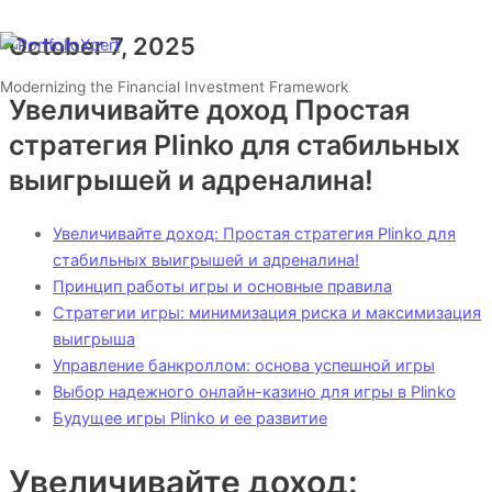
Skip
Type
Name*
Email*
Website
to
here..
October 7, 2025
Main
Menu
content
Modernizing the Financial Investment Framework
Увеличивайте доход Простая
стратегия Plinko для стабильных
выигрышей и адреналина!
Увеличивайте доход: Простая стратегия Plinko для
стабильных выигрышей и адреналина!
Принцип работы игры и основные правила
Стратегии игры: минимизация риска и максимизация
выигрыша
Управление банкроллом: основа успешной игры
Выбор надежного онлайн-казино для игры в Plinko
Будущее игры Plinko и ее развитие
Увеличивайте доход: