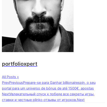
portfolioxpert
All Posts »
Prev
Previous
Prepare-se para Ganhar billionairespin, o seu
portal para um universo de bónus de até 1500€, apostas
Next
Увлекательный спуск к победе все секреты игры,
ставки и честные plinko отзывы от игроков.
Next