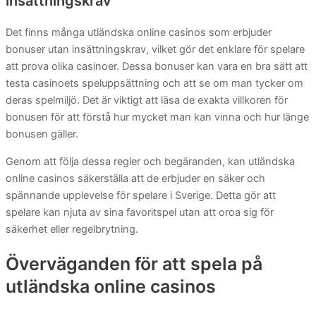
insättningskrav
Det finns många utländska online casinos som erbjuder
bonuser utan insättningskrav, vilket gör det enklare för spelare
att prova olika casinoer. Dessa bonuser kan vara en bra sätt att
testa casinoets speluppsättning och att se om man tycker om
deras spelmiljö. Det är viktigt att läsa de exakta villkoren för
bonusen för att förstå hur mycket man kan vinna och hur länge
bonusen gäller.
Genom att följa dessa regler och begäranden, kan utländska
online casinos säkerställa att de erbjuder en säker och
spännande upplevelse för spelare i Sverige. Detta gör att
spelare kan njuta av sina favoritspel utan att oroa sig för
säkerhet eller regelbrytning.
Överväganden för att spela på
utländska online casinos