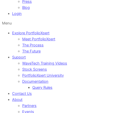
Press
Blog
Login
Menu
Explore PortfolioXpert
Meet PortfolioXpert
The Process
The Future
Support
WaveTech Training Videos
Stock Screens
PortfolioXpert University
Documentation
Query Rules
Contact Us
About
Partners
Events