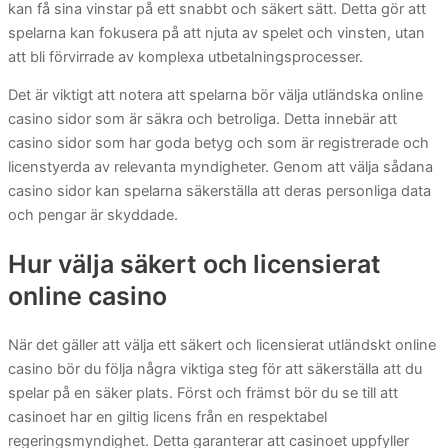
kan få sina vinstar på ett snabbt och säkert sätt. Detta gör att
spelarna kan fokusera på att njuta av spelet och vinsten, utan
att bli förvirrade av komplexa utbetalningsprocesser.
Det är viktigt att notera att spelarna bör välja utländska online
casino sidor som är säkra och betroliga. Detta innebär att
casino sidor som har goda betyg och som är registrerade och
licenstyerda av relevanta myndigheter. Genom att välja sådana
casino sidor kan spelarna säkerställa att deras personliga data
och pengar är skyddade.
Hur välja säkert och licensierat
online casino
När det gäller att välja ett säkert och licensierat utländskt online
casino bör du följa några viktiga steg för att säkerställa att du
spelar på en säker plats. Först och främst bör du se till att
casinoet har en giltig licens från en respektabel
regeringsmyndighet. Detta garanterar att casinoet uppfyller