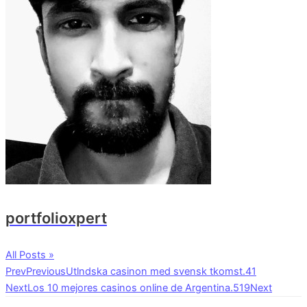
portfolioxpert
All Posts »
Prev
Previous
Utlndska casinon med svensk tkomst.41
Next
Los 10 mejores casinos online de Argentina.519
Next