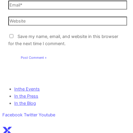
Save my name, email, and website in this browser
for the next time I comment.
Inthe Events
In the Press
In the Blog
Facebook
Twitter
Youtube