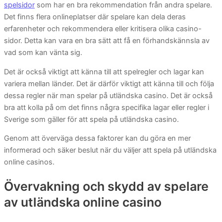
spelsidor
som har en bra rekommendation från andra spelare.
Det finns flera onlineplatser där spelare kan dela deras
erfarenheter och rekommendera eller kritisera olika casino-
sidor. Detta kan vara en bra sätt att få en förhandskännsla av
vad som kan vänta sig.
Det är också viktigt att känna till att spelregler och lagar kan
variera mellan länder. Det är därför viktigt att känna till och följa
dessa regler när man spelar på utländska casino. Det är också
bra att kolla på om det finns några specifika lagar eller regler i
Sverige som gäller för att spela på utländska casino.
Genom att överväga dessa faktorer kan du göra en mer
informerad och säker beslut när du väljer att spela på utländska
online casinos.
Övervakning och skydd av spelare
av utländska online casino