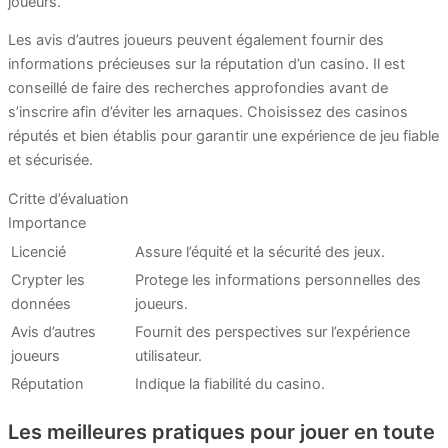
joueurs.
Les avis d’autres joueurs peuvent également fournir des
informations précieuses sur la réputation d’un casino. Il est
conseillé de faire des recherches approfondies avant de
s’inscrire afin d’éviter les arnaques. Choisissez des casinos
réputés et bien établis pour garantir une expérience de jeu fiable
et sécurisée.
Critte d’évaluation
Importance
Licencié
Assure l’équité et la sécurité des jeux.
Crypter les
Protege les informations personnelles des
données
joueurs.
Avis d’autres
Fournit des perspectives sur l’expérience
joueurs
utilisateur.
Réputation
Indique la fiabilité du casino.
Les meilleures pratiques pour jouer en toute