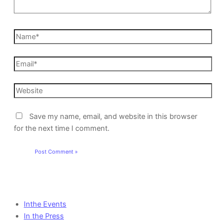
Save my name, email, and website in this browser
for the next time I comment.
Inthe Events
In the Press