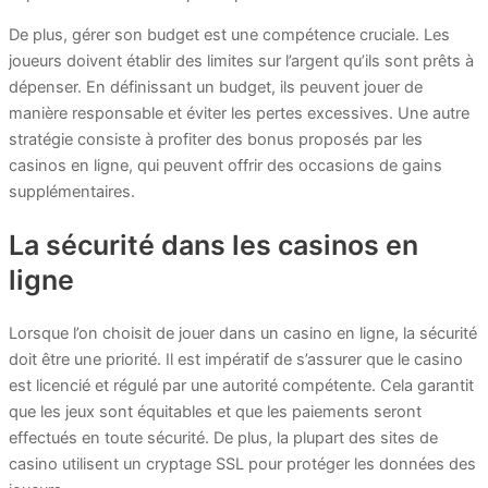
De plus, gérer son budget est une compétence cruciale. Les
joueurs doivent établir des limites sur l’argent qu’ils sont prêts à
dépenser. En définissant un budget, ils peuvent jouer de
manière responsable et éviter les pertes excessives. Une autre
stratégie consiste à profiter des bonus proposés par les
casinos en ligne, qui peuvent offrir des occasions de gains
supplémentaires.
La sécurité dans les casinos en
ligne
Lorsque l’on choisit de jouer dans un casino en ligne, la sécurité
doit être une priorité. Il est impératif de s’assurer que le casino
est licencié et régulé par une autorité compétente. Cela garantit
que les jeux sont équitables et que les paiements seront
effectués en toute sécurité. De plus, la plupart des sites de
casino utilisent un cryptage SSL pour protéger les données des