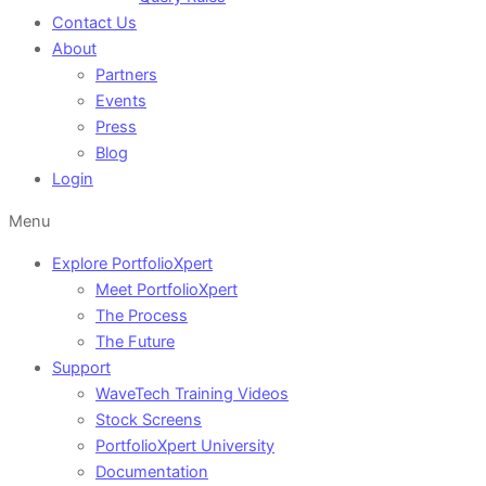
Contact Us
About
Partners
Events
Press
Blog
Login
Menu
Explore PortfolioXpert
Meet PortfolioXpert
The Process
The Future
Support
WaveTech Training Videos
Stock Screens
PortfolioXpert University
Documentation