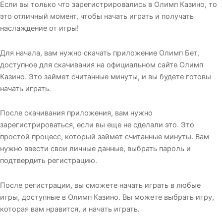
Если вы только что зарегистрировались в Олимп Казино, то
это отличный момент, чтобы начать играть и получать
наслаждение от игры!
Для начала, вам нужно скачать приложение Олимп Бет,
доступное для скачивания на официальном сайте Олимп
Казино. Это займет считанные минуты, и вы будете готовы
начать играть.
После скачивания приложения, вам нужно
зарегистрироваться, если вы еще не сделали это. Это
простой процесс, который займет считанные минуты. Вам
нужно ввести свои личные данные, выбрать пароль и
подтвердить регистрацию.
После регистрации, вы сможете начать играть в любые
игры, доступные в Олимп Казино. Вы можете выбрать игру,
которая вам нравится, и начать играть.