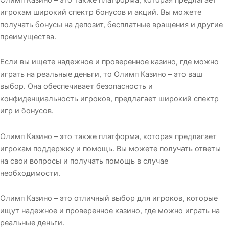
игрокам широкий спектр бонусов и акций. Вы можете
получать бонусы на депозит, бесплатные вращения и другие
преимущества.
Если вы ищете надежное и проверенное казино, где можно
играть на реальные деньги, то Олимп Казино – это ваш
выбор. Она обеспечивает безопасность и
конфиденциальность игроков, предлагает широкий спектр
игр и бонусов.
Олимп Казино – это также платформа, которая предлагает
игрокам поддержку и помощь. Вы можете получать ответы
на свои вопросы и получать помощь в случае
необходимости.
Олимп Казино – это отличный выбор для игроков, которые
ищут надежное и проверенное казино, где можно играть на
реальные деньги.