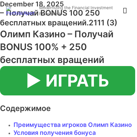
December 18, 2025
Skip
Mai
Modernizing the Financial Investment
to
– Получай BONUS 100 250
Framework
content
Me
бесплатных вращений.2111 (3)
Олимп Казино – Получай
BONUS 100% + 250
бесплатных вращений
▶️ ИГРАТЬ
Содержимое
Преимущества игроков Олимп Казино
Условия получения бонуса