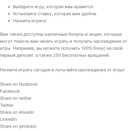
Выберите игру, которая вам нравится.
Установите ставку, которая вам удобна.
Начните играть!
Вам также доступны различные бонусы и акции, которые
могут помочь вам начать играть и получать наслаждение от
игры. Например, вы можете получить 100% бонус на свой
первый депозит, а также 250 бесплатных вращений.
Начните играть сегодня и получайте наслаждение от игры!
Share on facebook
Facebook
Share on twitter
Twitter
Share on linkedin
LinkedIn
Share on pinterest