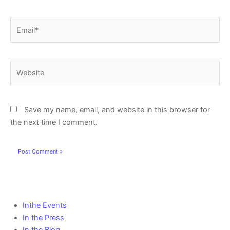
Email*
Website
Save my name, email, and website in this browser for
the next time I comment.
Inthe Events
In the Press