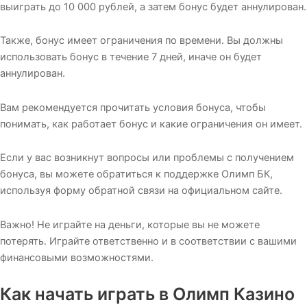
выиграть до 10 000 рублей, а затем бонус будет аннулирован.
Также, бонус имеет ограничения по времени. Вы должны
использовать бонус в течение 7 дней, иначе он будет
аннулирован.
Вам рекомендуется прочитать условия бонуса, чтобы
понимать, как работает бонус и какие ограничения он имеет.
Если у вас возникнут вопросы или проблемы с получением
бонуса, вы можете обратиться к поддержке Олимп БК,
используя форму обратной связи на официальном сайте.
Важно! Не играйте на деньги, которые вы не можете
потерять. Играйте ответственно и в соответствии с вашими
финансовыми возможностями.
Как начать играть в Олимп Казино