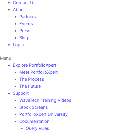
Contact Us
About
Partners
Events
Press
Blog
Login
Menu
Explore PortfolioXpert
Meet PortfolioXpert
The Process
The Future
Support
WaveTech Training Videos
Stock Screens
PortfolioXpert University
Documentation
Query Rules