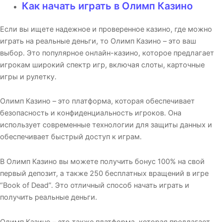
Как начать играть в Олимп Казино
Если вы ищете надежное и проверенное казино, где можно
играть на реальные деньги, то Олимп Казино – это ваш
выбор. Это популярное онлайн-казино, которое предлагает
игрокам широкий спектр игр, включая слоты, карточные
игры и рулетку.
Олимп Казино – это платформа, которая обеспечивает
безопасность и конфиденциальность игроков. Она
использует современные технологии для защиты данных и
обеспечивает быстрый доступ к играм.
В Олимп Казино вы можете получить бонус 100% на свой
первый депозит, а также 250 бесплатных вращений в игре
“Book of Dead”. Это отличный способ начать играть и
получить реальные деньги.
Олимп Казино – это также платформа, которая предлагает