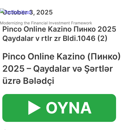
Skip
Type
Name*
Email*
Website
to
here..
October 3, 2025
Main
Menu
content
Modernizing the Financial Investment Framework
Pinco Online Kazino Пинко 2025
Qaydalar v rtlr zr Bldi.1046 (2)
Pinco Online Kazino (Пинко)
2025 – Qaydalar və Şərtlər
üzrə Bələdçi
▶️ OYNA