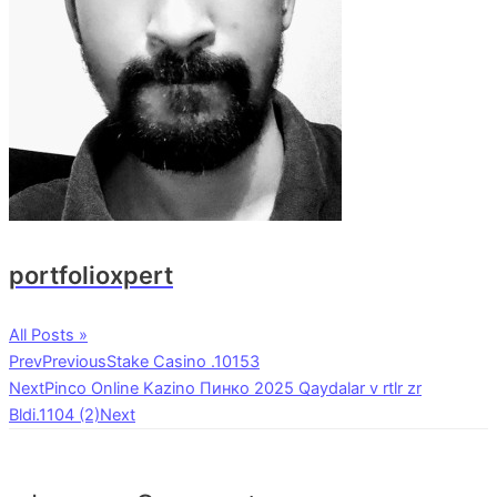
portfolioxpert
All Posts »
Prev
Previous
Stake Casino .10153
Next
Pinco Online Kazino Пинко 2025 Qaydalar v rtlr zr
Bldi.1104 (2)
Next