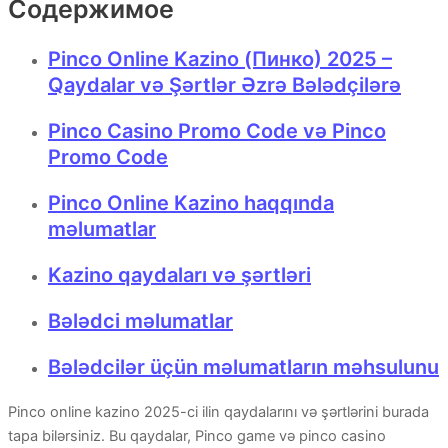
Содержимое
Pinco Online Kazino (Пинко) 2025 –
Qaydalar və Şərtlər Əzrə Bələdçilərə
Pinco Casino Promo Code və Pinco
Promo Code
Pinco Online Kazino haqqında
məlumatlar
Kazino qaydaları və şərtləri
Bələdci məlumatlar
Bələdcilər üçün məlumatların məhsulunu
Pinco online kazino 2025-ci ilin qaydalarını və şərtlərini burada
tapa bilərsiniz. Bu qaydalar, Pinco game və pinco casino