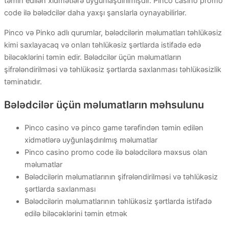
təmin edilən xidmətlərə uyğunlaşdırılmışdır. Pinco casino promo
code ilə bələdcilər daha yaxşı şanslarla oynayabilirlər.
Pinco və Pinko adlı qurumlar, bələdcilərin məlumatları təhlükəsiz
kimi saxlayacaq və onları təhlükəsiz şərtlarda istifadə edə
biləcəklərini təmin edir. Bələdcilər üçün məlumatların
şifrələndirilməsi və təhlükəsiz şərtlarda saxlanması təhlükəsizlik
təminatıdır.
Bələdcilər üçün məlumatların məhsulunu
Pinco casino və pinco game tərəfindən təmin edilən
xidmətlərə uyğunlaşdırılmış məlumatlar
Pinco casino promo code ilə bələdcilərə məxsus olan
məlumatlar
Bələdcilərin məlumatlarının şifrələndirilməsi və təhlükəsiz
şərtlarda saxlanması
Bələdcilərin məlumatlarının təhlükəsiz şərtlarda istifadə
edilə biləcəklərini təmin etmək