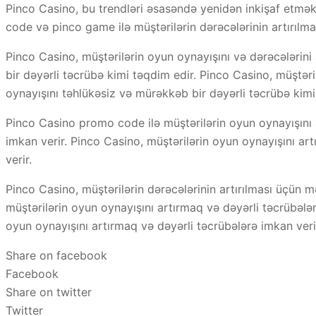
Pinco Casino, bu trendləri əsasəndə yenidən inkişaf etm
code və pinco game ilə müştərilərin dərəcələrinin artırılmas
Pinco Casino, müştərilərin oyun oynayışını və dərəcələrini
bir dəyərli təcrübə kimi təqdim edir. Pinco Casino, müştəri
oynayışını təhlükəsiz və mürəkkəb bir dəyərli təcrübə kimi
Pinco Casino promo code ilə müştərilərin oyun oynayışını a
imkan verir. Pinco Casino, müştərilərin oyun oynayışını art
verir.
Pinco Casino, müştərilərin dərəcələrinin artırılması üçün məs
müştərilərin oyun oynayışını artırmaq və dəyərli təcrübələr
oyun oynayışını artırmaq və dəyərli təcrübələrə imkan veri
Share on facebook
Facebook
Share on twitter
Twitter