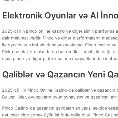
Elektronik Oyunlar və AI İnno
2025-ci ilin pinco online kazino və digər simili platformalar
dair məlumat verilir. Pinco və digər platformaların məqs
ilə oyunçuların imtiahı daha yaxşı olacaq. Pinco casino və 
Pinko az platformasında da bu trendlər imtiahı ilə bağlı o
üçün pinco və digər platformaların məqsədlərindən istifad
Qaliblər və Qazancın Yeni Qa
2025-cü ilin Pinco Online Kazino-da qaliblər və qazancın qa
Bu yeniliklər, oyunçuların oyun oynayışını və qazancını art
Pinco Casino-da qazancın qaydaları ən yaxşı şəkildə əsasla
nəticələr elde etmək üçün istifadə edilə bilər. Pinco Casi