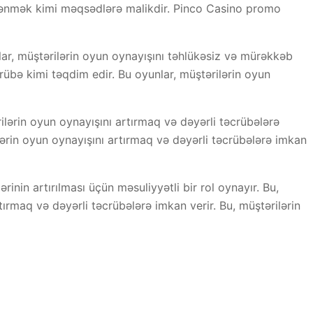
rənmək kimi məqsədlərə malikdir. Pinco Casino promo
nlar, müştərilərin oyun oynayışını təhlükəsiz və mürəkkəb
rübə kimi təqdim edir. Bu oyunlar, müştərilərin oyun
ilərin oyun oynayışını artırmaq və dəyərli təcrübələrə
lərin oyun oynayışını artırmaq və dəyərli təcrübələrə imkan
rinin artırılması üçün məsuliyyətli bir rol oynayır. Bu,
tırmaq və dəyərli təcrübələrə imkan verir. Bu, müştərilərin