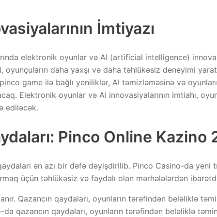
vasiyalarının İmtiyazı
ında elektronik oyunlar və AI (artificial intelligence) innovas
ədi, oyunçuların daha yaxşı və daha təhlükəsiz deneyimi y
pinco game ilə bağlı yeniliklər, AI təmizləməsinə və oyunlar
lacaq. Elektronik oyunlar və AI innovasiyalarının imtiahı, o
ə ediləcək.
ydaları: Pinco Online Kazino
ydaları ən azı bir dəfə dəyişdirilib. Pinco Casino-da yeni t
ırmaq üçün təhlükəsiz və faydalı olan mərhələlərdən ibarətdi
nır. Qazancın qaydaları, oyunların tərəfindən beləliklə təm
no-da qazancın qaydaları, oyunların tərəfindən beləliklə təm