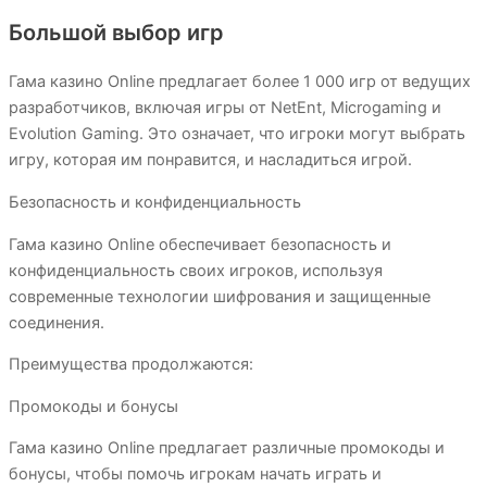
Большой выбор игр
Гама казино Online предлагает более 1 000 игр от ведущих
разработчиков, включая игры от NetEnt, Microgaming и
Evolution Gaming. Это означает, что игроки могут выбрать
игру, которая им понравится, и насладиться игрой.
Безопасность и конфиденциальность
Гама казино Online обеспечивает безопасность и
конфиденциальность своих игроков, используя
современные технологии шифрования и защищенные
соединения.
Преимущества продолжаются:
Промокоды и бонусы
Гама казино Online предлагает различные промокоды и
бонусы, чтобы помочь игрокам начать играть и