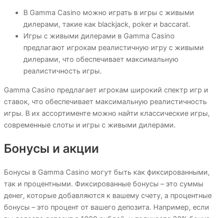
В Gamma Casino можно играть в игры с живыми
дилерами, такие как blackjack, poker и baccarat.
Игры с живыми дилерами в Gamma Casino
предлагают игрокам реалистичную игру с живыми
дилерами, что обеспечивает максимальную
реалистичность игры.
Gamma Casino предлагает игрокам широкий спектр игр и
ставок, что обеспечивает максимальную реалистичность
игры. В их ассортименте можно найти классические игры,
современные слоты и игры с живыми дилерами.
Бонусы и акции
Бонусы в Gamma Casino могут быть как фиксированными,
так и процентными. Фиксированные бонусы – это суммы
денег, которые добавляются к вашему счету, а процентные
бонусы – это процент от вашего депозита. Например, если