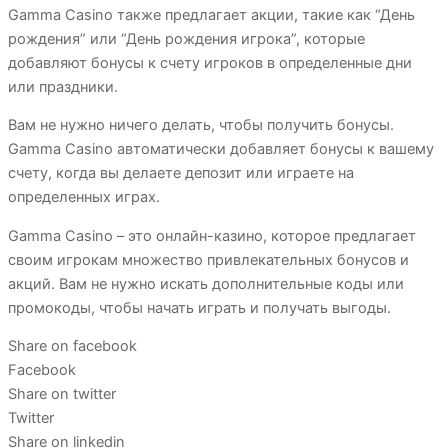
Gamma Casino также предлагает акции, такие как “День
рождения” или “День рождения игрока”, которые
добавляют бонусы к счету игроков в определенные дни
или праздники.
Вам не нужно ничего делать, чтобы получить бонусы.
Gamma Casino автоматически добавляет бонусы к вашему
счету, когда вы делаете депозит или играете на
определенных играх.
Gamma Casino – это онлайн-казино, которое предлагает
своим игрокам множество привлекательных бонусов и
акций. Вам не нужно искать дополнительные коды или
промокоды, чтобы начать играть и получать выгоды.
Share on facebook
Facebook
Share on twitter
Twitter
Share on linkedin