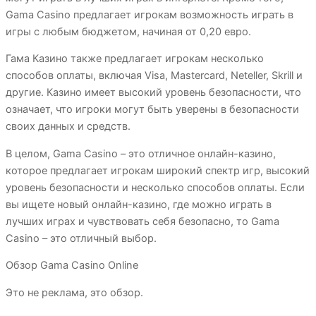
Gama Casino предлагает игрокам возможность играть в
игры с любым бюджетом, начиная от 0,20 евро.
Гама Казино также предлагает игрокам несколько
способов оплаты, включая Visa, Mastercard, Neteller, Skrill и
другие. Казино имеет высокий уровень безопасности, что
означает, что игроки могут быть уверены в безопасности
своих данных и средств.
В целом, Gama Casino – это отличное онлайн-казино,
которое предлагает игрокам широкий спектр игр, высокий
уровень безопасности и несколько способов оплаты. Если
вы ищете новый онлайн-казино, где можно играть в
лучших играх и чувствовать себя безопасно, то Gama
Casino – это отличный выбор.
Обзор Gama Casino Online
Это не реклама, это обзор.