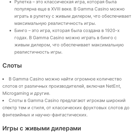
Рулетка – это классическая игра, которая была
популярна еще в XVIII веке. В Gamma Casino можно
играть в рулетку с живым дилером, что обеспечивает
максимальную реалистичность игры.
Бинго – это игра, которая была создана в 1920-х
годах. В Gamma Casino можно играть в бинго с
живым дилером, что обеспечивает максимальную
реалистичность игры.
Слоты
В Gamma Casino можно найти огромное количество
слотов от различных производителей, включая NetEnt,
Microgaming и другие.
Слоты в Gamma Casino предлагают игрокам широкий
спектр тем и стиля, от классических фруктовых слотов до
фэнтезийных и научно-фантастических.
Игры с живыми дилерами