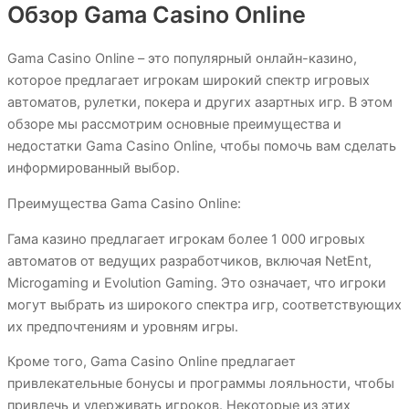
Обзор Gama Casino Online
Gama Casino Online – это популярный онлайн-казино,
которое предлагает игрокам широкий спектр игровых
автоматов, рулетки, покера и других азартных игр. В этом
обзоре мы рассмотрим основные преимущества и
недостатки Gama Casino Online, чтобы помочь вам сделать
информированный выбор.
Преимущества Gama Casino Online:
Гама казино предлагает игрокам более 1 000 игровых
автоматов от ведущих разработчиков, включая NetEnt,
Microgaming и Evolution Gaming. Это означает, что игроки
могут выбрать из широкого спектра игр, соответствующих
их предпочтениям и уровням игры.
Кроме того, Gama Casino Online предлагает
привлекательные бонусы и программы лояльности, чтобы
привлечь и удерживать игроков. Некоторые из этих