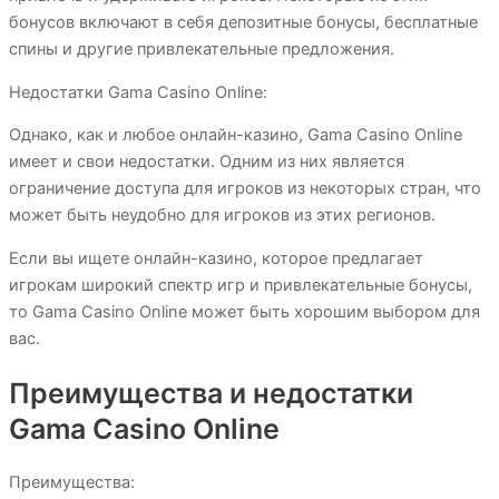
бонусов включают в себя депозитные бонусы, бесплатные
спины и другие привлекательные предложения.
Недостатки Gama Casino Online:
Однако, как и любое онлайн-казино, Gama Casino Online
имеет и свои недостатки. Одним из них является
ограничение доступа для игроков из некоторых стран, что
может быть неудобно для игроков из этих регионов.
Если вы ищете онлайн-казино, которое предлагает
игрокам широкий спектр игр и привлекательные бонусы,
то Gama Casino Online может быть хорошим выбором для
вас.
Преимущества и недостатки
Gama Casino Online
Преимущества: