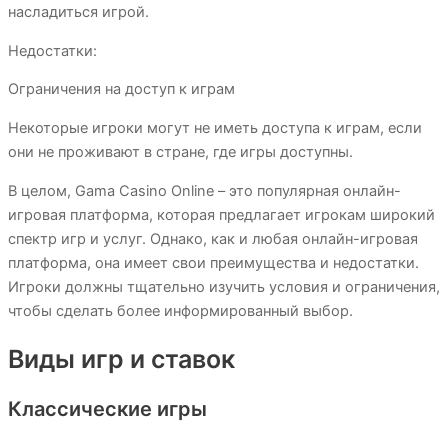
насладиться игрой.
Недостатки:
Ограничения на доступ к играм
Некоторые игроки могут не иметь доступа к играм, если
они не проживают в стране, где игры доступны.
В целом, Gama Casino Online – это популярная онлайн-
игровая платформа, которая предлагает игрокам широкий
спектр игр и услуг. Однако, как и любая онлайн-игровая
платформа, она имеет свои преимущества и недостатки.
Игроки должны тщательно изучить условия и ограничения,
чтобы сделать более информированный выбор.
Виды игр и ставок
Классические игры