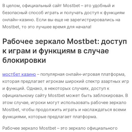
В целом, официальный сайт Mostbet – это удобный и
безопасный способ играть и получать доступ к функциям
онлайн-казино. Если вы еще не зарегистрировались на
Mostbet, то это лучшее время для начала!
Рабочее зеркало Mostbet: доступ
к играм и функциям в случае
блокировки
мостбет казино
– популярная онлайн-игровая платформа,
которая предлагает игрокам широкий спектр азартных игр
и функций. Однако, в некоторых случаях, доступ к
официальному сайту Mostbet может быть заблокирован. В
этом случае, игроки могут использовать рабочее зеркало
Mostbet, чтобы продолжить играть и наслаждаться всеми
функциями, которые предлагает платформа.
Рабочее зеркало Mostbet – это зеркало официального