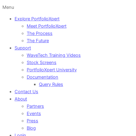
Menu
Explore PortfolioXpert
Meet PortfolioXpert
The Process
The Future
Support
WaveTech Training Videos
Stock Screens
PortfolioXpert University
Documentation
Query Rules
Contact Us
About
Partners
Events
Press
Blog
Login