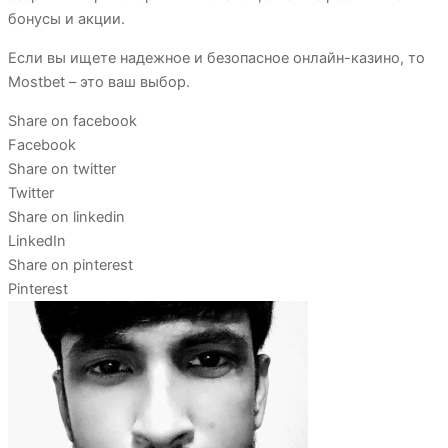
бонусы и акции.
Если вы ищете надежное и безопасное онлайн-казино, то
Mostbet – это ваш выбор.
Share on facebook
Facebook
Share on twitter
Twitter
Share on linkedin
LinkedIn
Share on pinterest
Pinterest