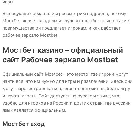
игры.
В следующих абзацах мы рассмотрим подробно, почему
Мостбет является одним из лучших онлайн-казино, какие
преимущества он предлагает игрокам, и как работает
рабочее зеркало Mostbet.
Мостбет казино – официальный
сайт Рабочее зеркало Mostbet
Официальный сайт Mostbet – это место, где игроки могут
найти все, что им нужно для игры и развлечений. Здесь они
могут зарегистрироваться, сделать депозит, выбрать игру
и начать играть. Сайт доступен на русском языке, что
удобно для игроков из России и других стран, где русский
язык является официальным.
Мостбет вход