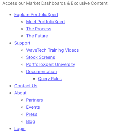
Access our Market Dashboards & Exclusive Content.
Explore PortfolioXpert
Meet PortfolioXpert
The Process
The Future
Support
WaveTech Training Videos
Stock Screens
PortfolioXpert University
Documentation
Query Rules
Contact Us
About
Partners
Events
Press
Blog
Login