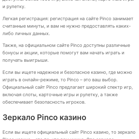
и рулетку.
Легкая регистрация: регистрация на сайте Pinco занимает
считанные минуты, и вам не нужно предоставлять каких-
либо личных данных.
Также, на официальном сайте Pinco доступны различные
бонусы и акции, которые помогут вам начать играть и
получать выигрыши.
Если вы ищете надежное и безопасное казино, где можно
играть в онлайн-режиме, то Pinco – это ваш выбор.
Официальный сайт Pinco предлагает широкий спектр игр,
включая слоты, карточные игры и рулетку, а также
обеспечивает безопасность игроков.
Зеркало Pinco казино
Если вы ищете официальный сайт Pinco казино, то зеркало