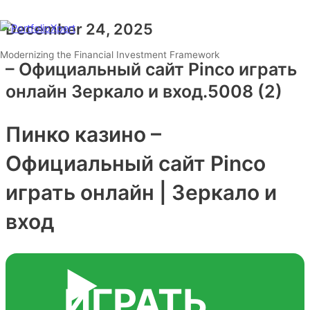
Skip
Type
Name*
Email*
Website
to
here..
December 24, 2025
Main
Menu
content
Modernizing the Financial Investment Framework
– Официальный сайт Pinco играть
онлайн Зеркало и вход.5008 (2)
Пинко казино –
Официальный сайт Pinco
играть онлайн | Зеркало и
вход
▶️
ИГРАТЬ