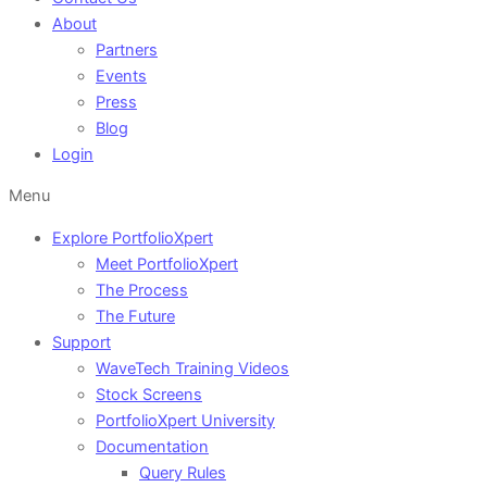
About
Partners
Events
Press
Blog
Login
Menu
Explore PortfolioXpert
Meet PortfolioXpert
The Process
The Future
Support
WaveTech Training Videos
Stock Screens
PortfolioXpert University
Documentation
Query Rules