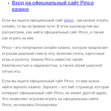
Вход на официальный сайт Pinco
казино
Если вы ищете официальный сайт
pinco
, где можно играть
онлайн, то вы на правом пути. В этом руководстве мы
рассмотрим, как найти официальный сайт Pinco, а также
как играть на нем.
Pinco – это популярное онлайн-казино, которое предлагает
игрокам широкий спектр игр, включая слоты, карточные
игры и рулетку. Казино Pinco известно своей
безопасностью и надежностью, а также своей широкой
сетью игр.
Если вы ищете официальный сайт Pinco, то вам нужно
найти зеркало казино. Зеркало – это веб-страница, которая
копирует официальный сайт Pinco, но имеет другой адрес.
Это позволяет игрокам играть на официальном сайте
Pinco, не опасаясь блокировки.