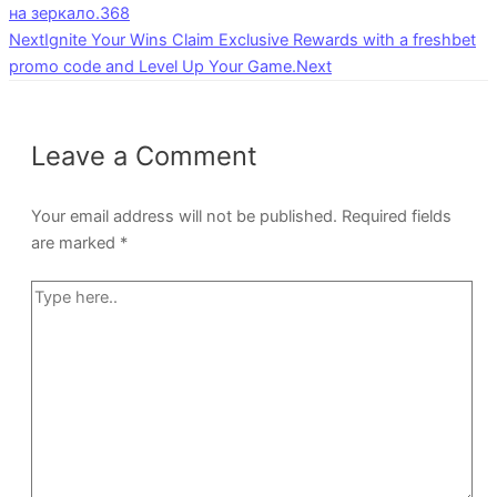
на зеркало.368
Next
Ignite Your Wins Claim Exclusive Rewards with a freshbet
promo code and Level Up Your Game.
Next
Leave a Comment
Your email address will not be published.
Required fields
are marked
*