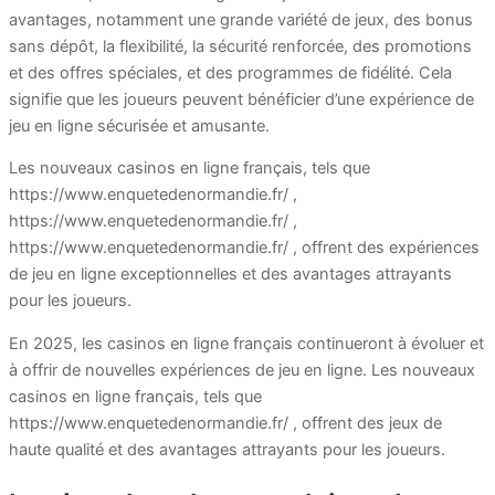
avantages, notamment une grande variété de jeux, des bonus
sans dépôt, la flexibilité, la sécurité renforcée, des promotions
et des offres spéciales, et des programmes de fidélité. Cela
signifie que les joueurs peuvent bénéficier d’une expérience de
jeu en ligne sécurisée et amusante.
Les nouveaux casinos en ligne français, tels que
https://www.enquetedenormandie.fr/ ,
https://www.enquetedenormandie.fr/ ,
https://www.enquetedenormandie.fr/ , offrent des expériences
de jeu en ligne exceptionnelles et des avantages attrayants
pour les joueurs.
En 2025, les casinos en ligne français continueront à évoluer et
à offrir de nouvelles expériences de jeu en ligne. Les nouveaux
casinos en ligne français, tels que
https://www.enquetedenormandie.fr/ , offrent des jeux de
haute qualité et des avantages attrayants pour les joueurs.