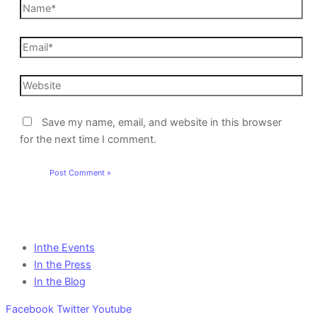
Save my name, email, and website in this browser
for the next time I comment.
Inthe Events
In the Press
In the Blog
Facebook
Twitter
Youtube