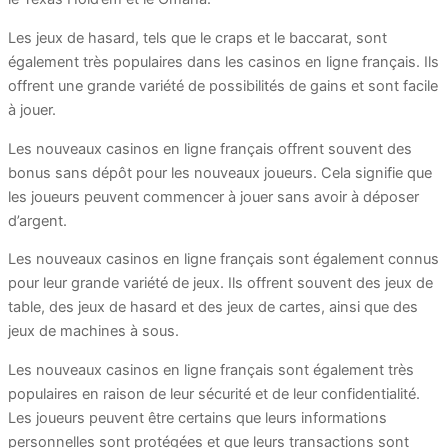
Les jeux de hasard, tels que le craps et le baccarat, sont
également très populaires dans les casinos en ligne français. Ils
offrent une grande variété de possibilités de gains et sont facile
à jouer.
Les nouveaux casinos en ligne français offrent souvent des
bonus sans dépôt pour les nouveaux joueurs. Cela signifie que
les joueurs peuvent commencer à jouer sans avoir à déposer
d’argent.
Les nouveaux casinos en ligne français sont également connus
pour leur grande variété de jeux. Ils offrent souvent des jeux de
table, des jeux de hasard et des jeux de cartes, ainsi que des
jeux de machines à sous.
Les nouveaux casinos en ligne français sont également très
populaires en raison de leur sécurité et de leur confidentialité.
Les joueurs peuvent être certains que leurs informations
personnelles sont protégées et que leurs transactions sont