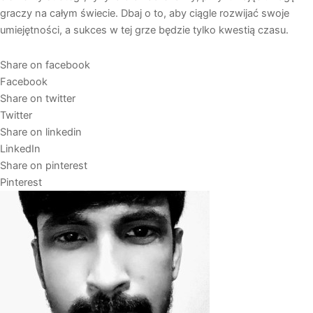
graczy na całym świecie. Dbaj o to, aby ciągle rozwijać swoje
umiejętności, a sukces w tej grze będzie tylko kwestią czasu.
Share on facebook
Facebook
Share on twitter
Twitter
Share on linkedin
LinkedIn
Share on pinterest
Pinterest