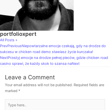
portfolioxpert
All Posts »
Prev
Previous
Niepowtarzalne emocje czekają, gdy na drodze do
sukcesu w chicken road demo stawiasz życie kurczaka!
Next
Przeżyj emocje na drodze pełnej pieców, gdzie chicken road
casino sprawi, że każdy skok to szansa na
Next
Leave a Comment
Your email address will not be published.
Required fields are
marked
*
Type
here..