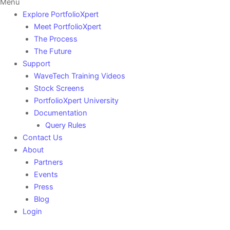
Menu
Explore PortfolioXpert
Meet PortfolioXpert
The Process
The Future
Support
WaveTech Training Videos
Stock Screens
PortfolioXpert University
Documentation
Query Rules
Contact Us
About
Partners
Events
Press
Blog
Login