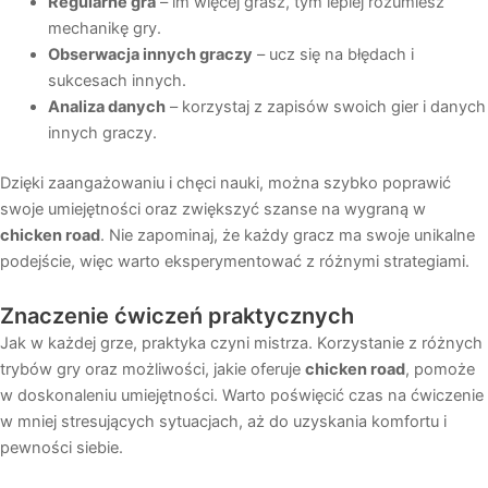
Regularne gra
– im więcej grasz, tym lepiej rozumiesz
mechanikę gry.
Obserwacja innych graczy
– ucz się na błędach i
sukcesach innych.
Analiza danych
– korzystaj z zapisów swoich gier i danych
innych graczy.
Dzięki zaangażowaniu i chęci nauki, można szybko poprawić
swoje umiejętności oraz zwiększyć szanse na wygraną w
chicken road
. Nie zapominaj, że każdy gracz ma swoje unikalne
podejście, więc warto eksperymentować z różnymi strategiami.
Znaczenie ćwiczeń praktycznych
Jak w każdej grze, praktyka czyni mistrza. Korzystanie z różnych
trybów gry oraz możliwości, jakie oferuje
chicken road
, pomoże
w doskonaleniu umiejętności. Warto poświęcić czas na ćwiczenie
w mniej stresujących sytuacjach, aż do uzyskania komfortu i
pewności siebie.