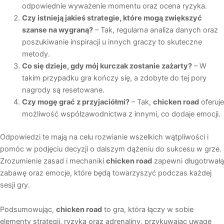
odpowiednie wyważenie momentu oraz ocena ryzyka.
Czy istnieją jakieś strategie, które mogą zwiększyć
szanse na wygraną?
– Tak, regularna analiza danych oraz
poszukiwanie inspiracji u innych graczy to skuteczne
metody.
Co się dzieje, gdy mój kurczak zostanie zażarty?
– W
takim przypadku gra kończy się, a zdobyte do tej pory
nagrody są resetowane.
Czy mogę grać z przyjaciółmi?
– Tak,
chicken road
oferuje
możliwość współzawodnictwa z innymi, co dodaje emocji.
Odpowiedzi te mają na celu rozwianie wszelkich wątpliwości i
pomóc w podjęciu decyzji o dalszym dążeniu do sukcesu w grze.
Zrozumienie zasad i mechaniki
chicken road
zapewni długotrwałą
zabawę oraz emocje, które będą towarzyszyć podczas każdej
sesji gry.
Podsumowując,
chicken road
to gra, która łączy w sobie
elementy strategii, ryzyka oraz adrenaliny, przykuwając uwagę