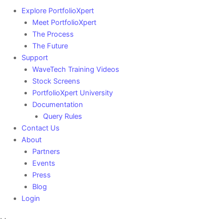
Explore PortfolioXpert
Meet PortfolioXpert
The Process
The Future
Support
WaveTech Training Videos
Stock Screens
PortfolioXpert University
Documentation
Query Rules
Contact Us
About
Partners
Events
Press
Blog
Login