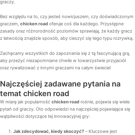
graczy.
Bez względu na to, czy jesteś nowicjuszem, czy doświadczonym
graczem,
chicken road
oferuje coś dla każdego. Przystępne
zasady oraz różnorodność poziomów sprawiają, że każdy gracz
z łatwością znajdzie sposób, aby cieszyć się tego typu rozrywką.
Zachęcamy wszystkich do zapoznania się z tą fascynującą grą,
aby przeżyć niezapomniane chwile w towarzystwie przyjaciół
oraz rywalizować z innymi graczami na całym świecie!
Najczęściej zadawane pytania na
temat chicken road
W miarę jak popularność
chicken road
rośnie, pojawia się wiele
pytań od graczy. Oto odpowiedzi na najczęściej pojawiające się
wątpliwości dotyczące tej innowacyjnej gry:
Jak zdecydować, kiedy skoczyć?
– Kluczowe jest