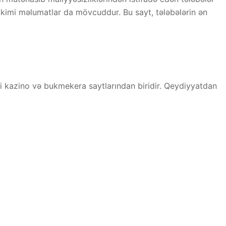
kimi məlumatlar da mövcuddur. Bu sayt, tələbələrin ən
i kazino və bukmekera saytlarından biridir. Qeydiyyatdan