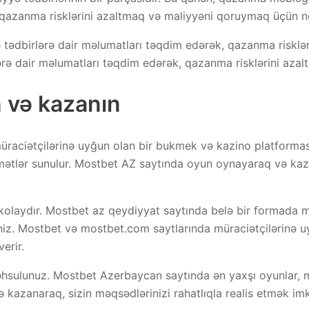
azanma risklərini azaltmaq və maliyyəni qoruymaq üçün nec
ədbirlərə dair məlumatları təqdim edərək, qazanma risklər
rə dair məlumatları təqdim edərək, qazanma risklərini azal
 və kazanın
raciətçilərinə uyğun olan bir bukmek və kazino platforması
tlər sunulur. Mostbet AZ saytında oyun oynayaraq və kazana
aydır. Mostbet az qeydiyyat saytında belə bir formada məl
iniz. Mostbet və mostbet.com saytlarında müraciətçilərinə u
erir.
hsulunuz. Mostbet Azerbaycan saytında ən yaxşı oyunlar, 
kazanaraq, sizin məqsədlərinizi rahatlıqla realis etmək imk