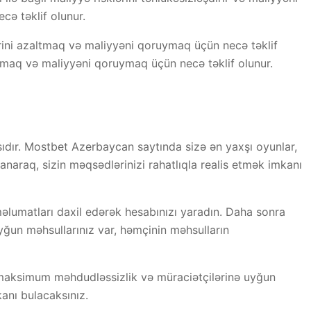
ə təklif olunur.
ini azaltmaq və maliyyəni qoruymaq üçün necə təklif
tmaq və maliyyəni qoruymaq üçün necə təklif olunur.
dır. Mostbet Azerbaycan saytında sizə ən yaxşı oyunlar,
raq, sizin məqsədlərinizi rahatlıqla realis etmək imkanı
umatları daxil edərək hesabınızı yaradın. Daha sonra
yğun məhsullarınız var, həmçinin məhsulların
maksimum məhdudləssizlik və müraciətçilərinə uyğun
anı bulacaksınız.