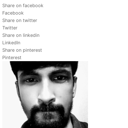
Share on facebook
Facebook
Share on twitter
Twitter
Share on linkedin
LinkedIn
Share on pinterest
Pinterest