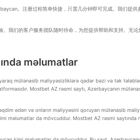
bet azerbaycan。注册过程简单快捷，只需几分钟即可完成
家提供最佳体验。我们的客户服务团队随时待命，为您提供帮助和支持
qında məlumatlar
araq mütənasib maliyyəsizliklərə qədər bəzi və tək tələblər
atformasıdır. Mostbet AZ rəsmi saytı, Azerbaycanın mütənasi
 təqdim edən və onların maliyyəsini qoruyan mütənasib maliy
imi məlumatlar da mövcuddur. Mostbet AZ rəsmi saytında 
can kimi məlumatlar da mövcuddur. Bu sayt, Azerbaycanın m