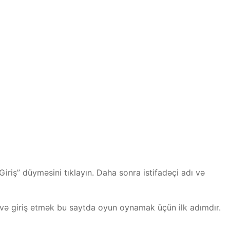
iş” düyməsini tıklayın. Daha sonra istifadəçi adı və
 və giriş etmək bu saytda oyun oynamak üçün ilk adımdır.