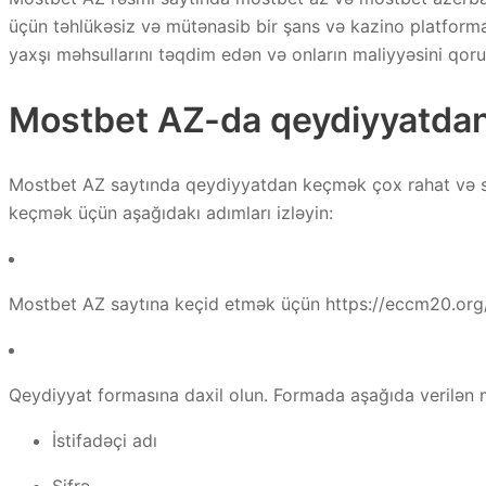
üçün təhlükəsiz və mütənasib bir şans və kazino platform
yaxşı məhsullarını təqdim edən və onların maliyyəsini qoru
Mostbet AZ-da qeydiyyatda
Mostbet AZ saytında qeydiyyatdan keçmək çox rahat və sür
keçmək üçün aşağıdakı adımları izləyin:
Mostbet AZ saytına keçid etmək üçün https://eccm20.org/ 
Qeydiyyat formasına daxil olun. Formada aşağıda verilən m
İstifadəçi adı