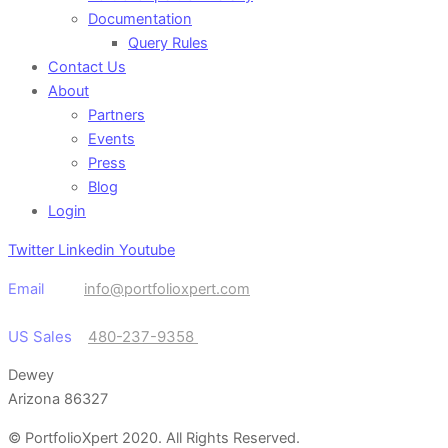
Documentation
Query Rules
Contact Us
About
Partners
Events
Press
Blog
Login
Twitter
Linkedin
Youtube
Email
info@portfolioxpert.com
US Sales
480-237-9358
Dewey
Arizona 86327
© PortfolioXpert 2020. All Rights Reserved.