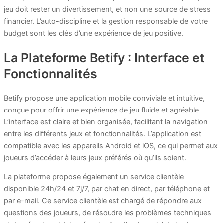
jeu doit rester un divertissement, et non une source de stress
financier. L’auto-discipline et la gestion responsable de votre
budget sont les clés d’une expérience de jeu positive.
La Plateforme Betify : Interface et
Fonctionnalités
Betify propose une application mobile conviviale et intuitive,
conçue pour offrir une expérience de jeu fluide et agréable.
L’interface est claire et bien organisée, facilitant la navigation
entre les différents jeux et fonctionnalités. L’application est
compatible avec les appareils Android et iOS, ce qui permet aux
joueurs d’accéder à leurs jeux préférés où qu’ils soient.
La plateforme propose également un service clientèle
disponible 24h/24 et 7j/7, par chat en direct, par téléphone et
par e-mail. Ce service clientèle est chargé de répondre aux
questions des joueurs, de résoudre les problèmes techniques