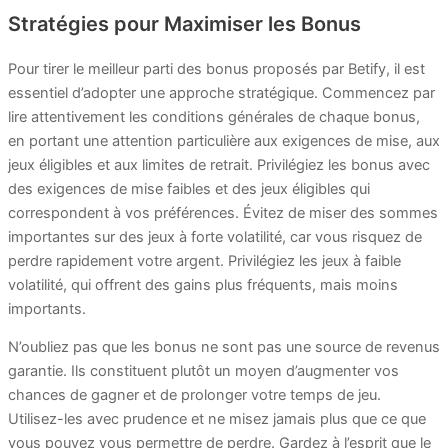
Stratégies pour Maximiser les Bonus
Pour tirer le meilleur parti des bonus proposés par Betify, il est
essentiel d’adopter une approche stratégique. Commencez par
lire attentivement les conditions générales de chaque bonus,
en portant une attention particulière aux exigences de mise, aux
jeux éligibles et aux limites de retrait. Privilégiez les bonus avec
des exigences de mise faibles et des jeux éligibles qui
correspondent à vos préférences. Évitez de miser des sommes
importantes sur des jeux à forte volatilité, car vous risquez de
perdre rapidement votre argent. Privilégiez les jeux à faible
volatilité, qui offrent des gains plus fréquents, mais moins
importants.
N’oubliez pas que les bonus ne sont pas une source de revenus
garantie. Ils constituent plutôt un moyen d’augmenter vos
chances de gagner et de prolonger votre temps de jeu.
Utilisez-les avec prudence et ne misez jamais plus que ce que
vous pouvez vous permettre de perdre. Gardez à l’esprit que le