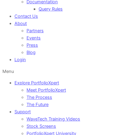
Documentation
Query Rules
Contact Us
About
Partners
Events
Press
Blog
Login
Menu
Explore PortfolioXpert
Meet PortfolioXpert
The Process
The Future
Support
WaveTech Training Videos
Stock Screens
PortfolioXpert University