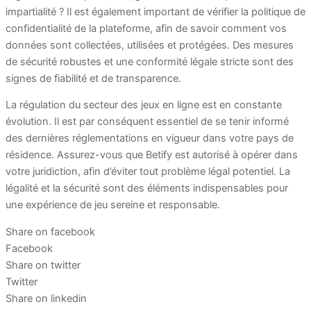
impartialité ? Il est également important de vérifier la politique de
confidentialité de la plateforme, afin de savoir comment vos
données sont collectées, utilisées et protégées. Des mesures
de sécurité robustes et une conformité légale stricte sont des
signes de fiabilité et de transparence.
La régulation du secteur des jeux en ligne est en constante
évolution. Il est par conséquent essentiel de se tenir informé
des dernières réglementations en vigueur dans votre pays de
résidence. Assurez-vous que Betify est autorisé à opérer dans
votre juridiction, afin d’éviter tout problème légal potentiel. La
légalité et la sécurité sont des éléments indispensables pour
une expérience de jeu sereine et responsable.
Share on facebook
Facebook
Share on twitter
Twitter
Share on linkedin