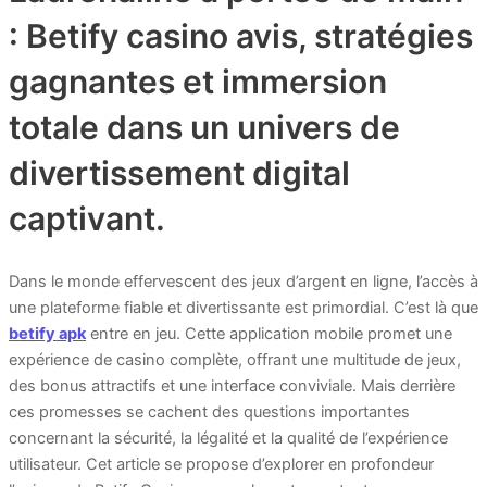
: Betify casino avis, stratégies
gagnantes et immersion
totale dans un univers de
divertissement digital
captivant.
Dans le monde effervescent des jeux d’argent en ligne, l’accès à
une plateforme fiable et divertissante est primordial. C’est là que
betify apk
entre en jeu. Cette application mobile promet une
expérience de casino complète, offrant une multitude de jeux,
des bonus attractifs et une interface conviviale. Mais derrière
ces promesses se cachent des questions importantes
concernant la sécurité, la légalité et la qualité de l’expérience
utilisateur. Cet article se propose d’explorer en profondeur