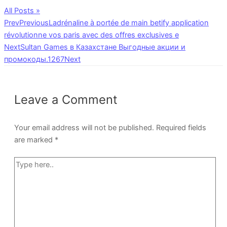
All Posts »
Prev
Previous
Ladrénaline à portée de main betify application
révolutionne vos paris avec des offres exclusives e
Next
Sultan Games в Казахстане Выгодные акции и
промокоды.1267
Next
Leave a Comment
Your email address will not be published.
Required fields
are marked
*