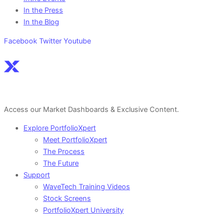
In the Press
In the Blog
Facebook
Twitter
Youtube
Sign Up For a Free Account Here.
Access our Market Dashboards & Exclusive Content.
Explore PortfolioXpert
Meet PortfolioXpert
The Process
The Future
Support
WaveTech Training Videos
Stock Screens
PortfolioXpert University