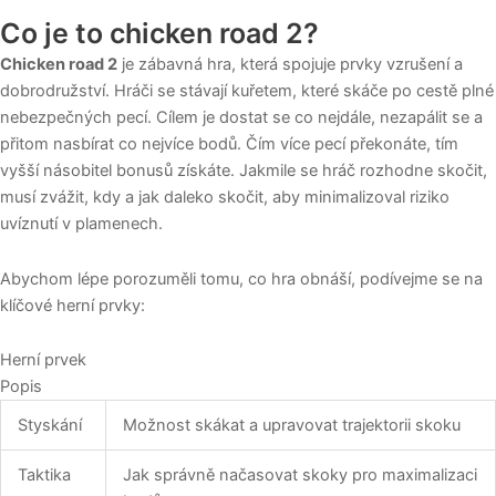
Co je to chicken road 2?
Chicken road 2
je zábavná hra, která spojuje prvky vzrušení a
dobrodružství. Hráči se stávají kuřetem, které skáče po cestě plné
nebezpečných pecí. Cílem je dostat se co nejdále, nezapálit se a
přitom nasbírat co nejvíce bodů. Čím více pecí překonáte, tím
vyšší násobitel bonusů získáte. Jakmile se hráč rozhodne skočit,
musí zvážit, kdy a jak daleko skočit, aby minimalizoval riziko
uvíznutí v plamenech.
Abychom lépe porozuměli tomu, co hra obnáší, podívejme se na
klíčové herní prvky:
Herní prvek
Popis
Styskání
Možnost skákat a upravovat trajektorii skoku
Taktika
Jak správně načasovat skoky pro maximalizaci