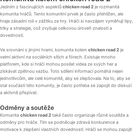
Jedním z fascinujících aspektů
chicken road 2
je rozmanitá
komunita hráčů. Tento komunitní prvek je často přehlížen, ale
hraje zásadní roli v zážitku ze hry. Hráči si navzájem vyměňují tipy,
triky a strategie, což zvyšuje celkovou úroveň znalostí a
dovedností.
Ve srovnání s jinými hrami, komunita kolem
chicken road 2
je
velmi aktivní na sociálních sítích a fórech. Existuje mnoho
platforem, kde si hráči mohou posílat videa ze svých her a
získávat zpětnou vazbu. Toto sdílení informací pomáhá nejen
jednotlivcům, ale celé komunitě, aby se zlepšovala. Na to, aby se
stal součástí této komunity, je často potřeba se zapojit do diskuzí
a aktivně přispívat.
Odměny a soutěže
Komunita
chicken road 2
také často organizuje různé soutěže a
odměny pro hráče. Tím se podněcuje zdravá konkurence a
motivace k zlepšení vlastních dovedností. Hráči se mohou zapojit