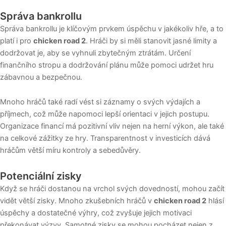
Správa bankrollu
Správa bankrollu je klíčovým prvkem úspěchu v jakékoliv hře, a to
platí i pro
chicken road 2
. Hráči by si měli stanovit jasné limity a
dodržovat je, aby se vyhnuli zbytečným ztrátám. Určení
finančního stropu a dodržování plánu může pomoci udržet hru
zábavnou a bezpečnou.
Mnoho hráčů také radí vést si záznamy o svých výdajích a
příjmech, což může napomoci lepší orientaci v jejich postupu.
Organizace financí má pozitivní vliv nejen na herní výkon, ale také
na celkové zážitky ze hry. Transparentnost v investicích dává
hráčům větší míru kontroly a sebedůvěry.
Potenciální zisky
Když se hráči dostanou na vrchol svých dovedností, mohou začít
vidět větší zisky. Mnoho zkušebních hráčů v
chicken road 2
hlásí
úspěchy a dostatečné výhry, což zvyšuje jejich motivaci
překonávat výzvy. Samotné zisky se mohou pocházet nejen z