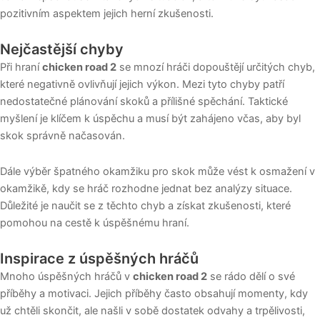
pozitivním aspektem jejich herní zkušenosti.
Nejčastější chyby
Při hraní
chicken road 2
se mnozí hráči dopouštějí určitých chyb,
které negativně ovlivňují jejich výkon. Mezi tyto chyby patří
nedostatečné plánování skoků a přílišné spěchání. Taktické
myšlení je klíčem k úspěchu a musí být zahájeno včas, aby byl
skok správně načasován.
Dále výběr špatného okamžiku pro skok může vést k osmažení v
okamžikě, kdy se hráč rozhodne jednat bez analýzy situace.
Důležité je naučit se z těchto chyb a získat zkušenosti, které
pomohou na cestě k úspěšnému hraní.
Inspirace z úspěšných hráčů
Mnoho úspěšných hráčů v
chicken road 2
se rádo dělí o své
příběhy a motivaci. Jejich příběhy často obsahují momenty, kdy
už chtěli skončit, ale našli v sobě dostatek odvahy a trpělivosti,