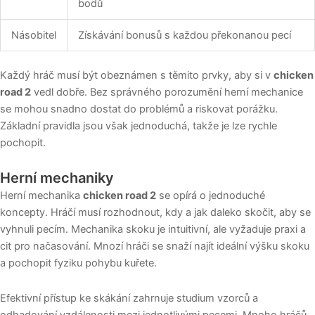
bodů
Násobitel
Získávání bonusů s každou překonanou pecí
Každý hráč musí být obeznámen s těmito prvky, aby si v
chicken
road 2
vedl dobře. Bez správného porozumění herní mechanice
se mohou snadno dostat do problémů a riskovat porážku.
Základní pravidla jsou však jednoduchá, takže je lze rychle
pochopit.
Herní mechaniky
Herní mechanika
chicken road 2
se opírá o jednoduché
koncepty. Hráčí musí rozhodnout, kdy a jak daleko skočit, aby se
vyhnuli pecím. Mechanika skoku je intuitivní, ale vyžaduje praxi a
cit pro načasování. Mnozí hráči se snaží najít ideální výšku skoku
a pochopit fyziku pohybu kuřete.
Efektivní přístup ke skákání zahrnuje studium vzorců a