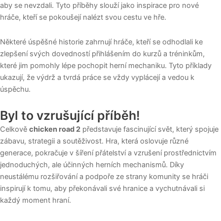
aby se nevzdali. Tyto příběhy slouží jako inspirace pro nové
hráče, kteří se pokoušejí nalézt svou cestu ve hře.
Některé úspěšné historie zahrnují hráče, kteří se odhodlali ke
zlepšení svých dovedností přihlášením do kurzů a tréninkům,
které jim pomohly lépe pochopit herní mechaniku. Tyto příklady
ukazují, že výdrž a tvrdá práce se vždy vyplácejí a vedou k
úspěchu.
Byl to vzrušující příběh!
Celkově
chicken road 2
představuje fascinující svět, který spojuje
zábavu, strategii a soutěživost. Hra, která oslovuje různé
generace, pokračuje v šíření přátelství a vzrušení prostřednictvím
jednoduchých, ale účinných herních mechanismů. Díky
neustálému rozšiřování a podpoře ze strany komunity se hráči
inspirují k tomu, aby překonávali své hranice a vychutnávali si
každý moment hraní.