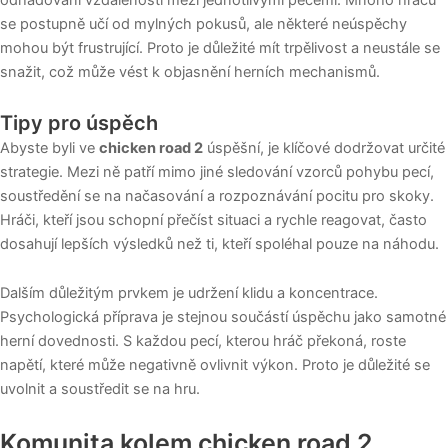
odhadování vzdálenosti mezi jednotlivými pecemi. Mnoho hráčů
se postupně učí od mylných pokusů, ale některé neúspěchy
mohou být frustrující. Proto je důležité mít trpělivost a neustále se
snažit, což může vést k objasnění herních mechanismů.
Tipy pro úspěch
Abyste byli ve
chicken road 2
úspěšní, je klíčové dodržovat určité
strategie. Mezi ně patří mimo jiné sledování vzorců pohybu pecí,
soustředění se na načasování a rozpoznávání pocitu pro skoky.
Hráči, kteří jsou schopní přečíst situaci a rychle reagovat, často
dosahují lepších výsledků než ti, kteří spoléhal pouze na náhodu.
Dalším důležitým prvkem je udržení klidu a koncentrace.
Psychologická příprava je stejnou součástí úspěchu jako samotné
herní dovednosti. S každou pecí, kterou hráč překoná, roste
napětí, které může negativně ovlivnit výkon. Proto je důležité se
uvolnit a soustředit se na hru.
Komunita kolem chicken road 2