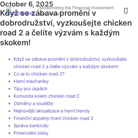
October 6, 2025
Skip
Mai
Modernizing the Financial Investment
to
Když se zábava promění v
Framework
content
Me
dobrodružství, vyzkoušejte chicken
road 2 a čelíte výzvám s každým
skokem!
Když se zábava promění v dobrodružství, vyzkoušejte
chicken road 2 a čelíte výzvám s každým skokem!
Co je to chicken road 2?
Herní mechaniky
Tipy pro úspěch
Komunita kolem chicken road 2
Odměny a soutěže
Nejnovější aktualizace a herní trendy
Finanční aspekty hraní chicken road 2
Správa bankrollu
Potenciální zisky