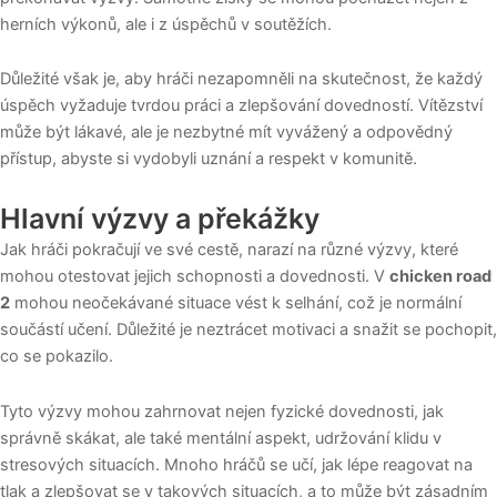
herních výkonů, ale i z úspěchů v soutěžích.
Důležité však je, aby hráči nezapomněli na skutečnost, že každý
úspěch vyžaduje tvrdou práci a zlepšování dovedností. Vítězství
může být lákavé, ale je nezbytné mít vyvážený a odpovědný
přístup, abyste si vydobyli uznání a respekt v komunitě.
Hlavní výzvy a překážky
Jak hráči pokračují ve své cestě, narazí na různé výzvy, které
mohou otestovat jejich schopnosti a dovednosti. V
chicken road
2
mohou neočekávané situace vést k selhání, což je normální
součástí učení. Důležité je neztrácet motivaci a snažit se pochopit,
co se pokazilo.
Tyto výzvy mohou zahrnovat nejen fyzické dovednosti, jak
správně skákat, ale také mentální aspekt, udržování klidu v
stresových situacích. Mnoho hráčů se učí, jak lépe reagovat na
tlak a zlepšovat se v takových situacích, a to může být zásadním