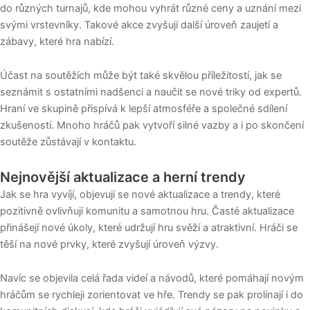
do různých turnajů, kde mohou vyhrát různé ceny a uznání mezi
svými vrstevníky. Takové akce zvyšují další úroveň zaujetí a
zábavy, které hra nabízí.
Účast na soutěžích může být také skvělou příležitostí, jak se
seznámit s ostatními nadšenci a naučit se nové triky od expertů.
Hraní ve skupině přispívá k lepší atmosféře a společné sdílení
zkušeností. Mnoho hráčů pak vytvoří silné vazby a i po skončení
soutěže zůstávají v kontaktu.
Nejnovější aktualizace a herní trendy
Jak se hra vyvíjí, objevují se nové aktualizace a trendy, které
pozitivně ovlivňují komunitu a samotnou hru. Časté aktualizace
přinášejí nové úkoly, které udržují hru svěží a atraktivní. Hráči se
těší na nové prvky, které zvyšují úroveň výzvy.
Navíc se objevila celá řada videí a návodů, které pomáhají novým
hráčům se rychleji zorientovat ve hře. Trendy se pak prolínají i do