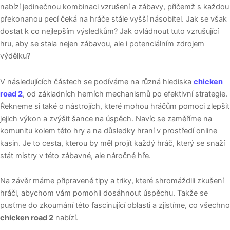
nabízí jedinečnou kombinaci vzrušení a zábavy, přičemž s každou
překonanou pecí čeká na hráče stále vyšší násobitel. Jak se však
dostat k co nejlepším výsledkům? Jak ovládnout tuto vzrušující
hru, aby se stala nejen zábavou, ale i potenciálním zdrojem
výdělku?
V následujících částech se podíváme na různá hlediska
chicken
road 2
, od základních herních mechanismů po efektivní strategie.
Řekneme si také o nástrojích, které mohou hráčům pomoci zlepšit
jejich výkon a zvýšit šance na úspěch. Navíc se zaměříme na
komunitu kolem této hry a na důsledky hraní v prostředí online
kasin. Je to cesta, kterou by měl projít každý hráč, který se snaží
stát mistry v této zábavné, ale náročné hře.
Na závěr máme připravené tipy a triky, které shromáždili zkušení
hráči, abychom vám pomohli dosáhnout úspěchu. Takže se
pusťme do zkoumání této fascinující oblasti a zjistíme, co všechno
chicken road 2
nabízí.