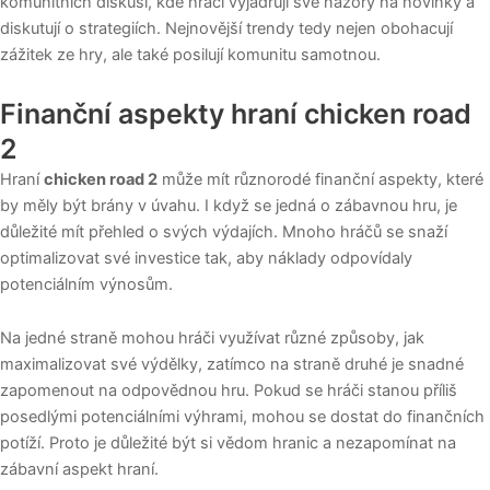
komunitních diskusí, kde hráči vyjádřují své názory na novinky a
diskutují o strategiích. Nejnovější trendy tedy nejen obohacují
zážitek ze hry, ale také posilují komunitu samotnou.
Finanční aspekty hraní chicken road
2
Hraní
chicken road 2
může mít různorodé finanční aspekty, které
by měly být brány v úvahu. I když se jedná o zábavnou hru, je
důležité mít přehled o svých výdajích. Mnoho hráčů se snaží
optimalizovat své investice tak, aby náklady odpovídaly
potenciálním výnosům.
Na jedné straně mohou hráči využívat různé způsoby, jak
maximalizovat své výdělky, zatímco na straně druhé je snadné
zapomenout na odpovědnou hru. Pokud se hráči stanou příliš
posedlými potenciálními výhrami, mohou se dostat do finančních
potíží. Proto je důležité být si vědom hranic a nezapomínat na
zábavní aspekt hraní.