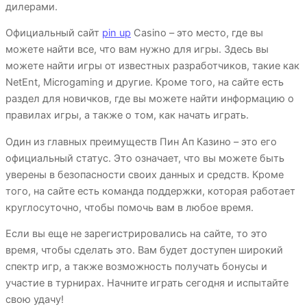
дилерами.
Официальный сайт
pin up
Casino – это место, где вы
можете найти все, что вам нужно для игры. Здесь вы
можете найти игры от известных разработчиков, такие как
NetEnt, Microgaming и другие. Кроме того, на сайте есть
раздел для новичков, где вы можете найти информацию о
правилах игры, а также о том, как начать играть.
Один из главных преимуществ Пин Ап Казино – это его
официальный статус. Это означает, что вы можете быть
уверены в безопасности своих данных и средств. Кроме
того, на сайте есть команда поддержки, которая работает
круглосуточно, чтобы помочь вам в любое время.
Если вы еще не зарегистрировались на сайте, то это
время, чтобы сделать это. Вам будет доступен широкий
спектр игр, а также возможность получать бонусы и
участие в турнирах. Начните играть сегодня и испытайте
свою удачу!