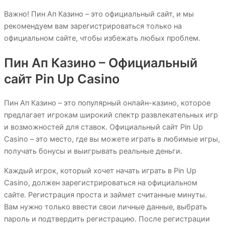
Важно! Пин Ап Казино – это официальный сайт, и мы
рекомендуем вам зарегистрироваться только на
официальном сайте, чтобы избежать любых проблем.
Пин Ап Казино – Официальный
сайт Pin Up Casino
Пин Ап Казино – это популярный онлайн-казино, которое
предлагает игрокам широкий спектр развлекательных игр
и возможностей для ставок. Официальный сайт Pin Up
Casino – это место, где вы можете играть в любимые игры,
получать бонусы и выигрывать реальные деньги.
Каждый игрок, который хочет начать играть в Pin Up
Casino, должен зарегистрироваться на официальном
сайте. Регистрация проста и займет считанные минуты.
Вам нужно только ввести свои личные данные, выбрать
пароль и подтвердить регистрацию. После регистрации