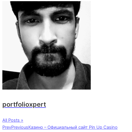
portfolioxpert
All Posts »
Prev
Previous
Казино – Официальный сайт Pin Up Casino