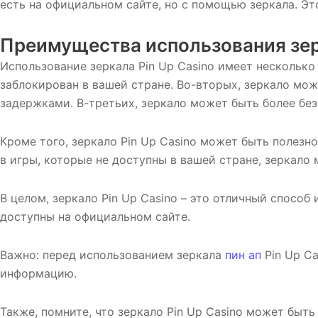
есть на официальном сайте, но с помощью зеркала. Эт
Преимущества использования зер
Использование зеркала Pin Up Casino имеет несколько
заблокирован в вашей стране. Во-вторых, зеркало мож
задержками. В-третьих, зеркало может быть более бе
Кроме того, зеркало Pin Up Casino может быть полезно
в игры, которые не доступны в вашей стране, зеркало 
В целом, зеркало Pin Up Casino – это отличный способ
доступны на официальном сайте.
Важно: перед использованием зеркала
пин ап
Pin Up Ca
информацию.
Также, помните, что зеркало Pin Up Casino может быть