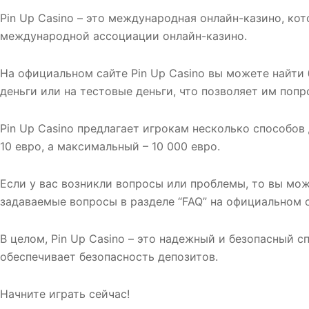
Pin Up Casino – это международная онлайн-казино, кот
международной ассоциации онлайн-казино.
На официальном сайте Pin Up Casino вы можете найти б
деньги или на тестовые деньги, что позволяет им попр
Pin Up Casino предлагает игрокам несколько способов
10 евро, а максимальный – 10 000 евро.
Если у вас возникли вопросы или проблемы, то вы може
задаваемые вопросы в разделе “FAQ” на официальном с
В целом, Pin Up Casino – это надежный и безопасный 
обеспечивает безопасность депозитов.
Начните играть сейчас!