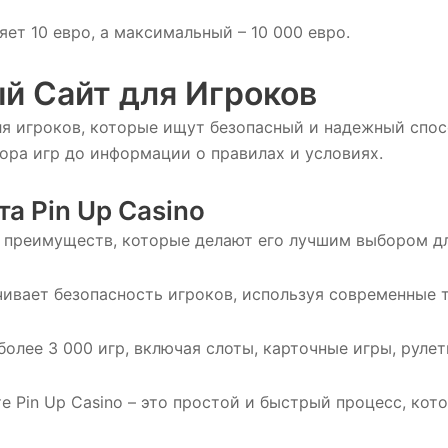
ет 10 евро, а максимальный – 10 000 евро.
ый Сайт для Игроков
ля игроков, которые ищут безопасный и надежный спос
бора игр до информации о правилах и условиях.
а Pin Up Casino
о преимуществ, которые делают его лучшим выбором дл
чивает безопасность игроков, используя современные 
олее 3 000 игр, включая слоты, карточные игры, рулет
е Pin Up Casino – это простой и быстрый процесс, кот