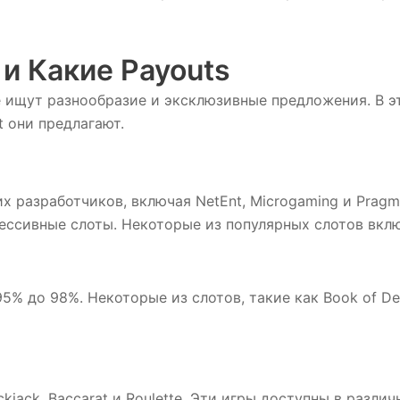
и Какие Payouts
ые ищут разнообразие и эксклюзивные предложения. В 
t они предлагают.
их разработчиков, включая NetEnt, Microgaming и Pragm
ссивные слоты. Некоторые из популярных слотов включа
5% до 98%. Некоторые из слотов, такие как Book of Dea
kjack, Baccarat и Roulette. Эти игры доступны в различ