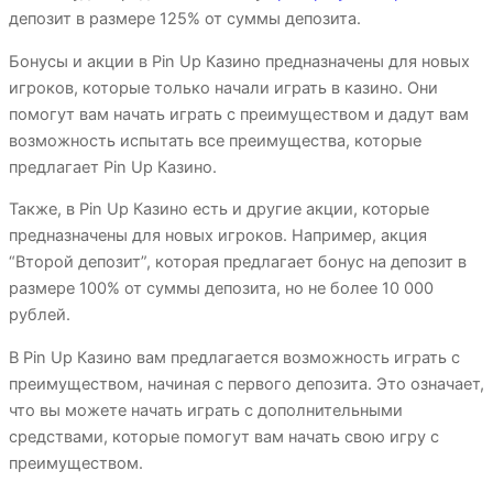
депозит в размере 125% от суммы депозита.
Бонусы и акции в Pin Up Казино предназначены для новых
игроков, которые только начали играть в казино. Они
помогут вам начать играть с преимуществом и дадут вам
возможность испытать все преимущества, которые
предлагает Pin Up Казино.
Также, в Pin Up Казино есть и другие акции, которые
предназначены для новых игроков. Например, акция
“Второй депозит”, которая предлагает бонус на депозит в
размере 100% от суммы депозита, но не более 10 000
рублей.
В Pin Up Казино вам предлагается возможность играть с
преимуществом, начиная с первого депозита. Это означает,
что вы можете начать играть с дополнительными
средствами, которые помогут вам начать свою игру с
преимуществом.