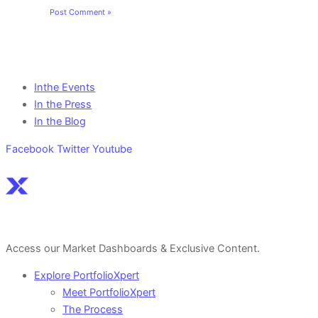
Inthe Events
In the Press
In the Blog
Facebook
Twitter
Youtube
Sign Up For a Free Account Here.
Access our Market Dashboards & Exclusive Content.
Explore PortfolioXpert
Meet PortfolioXpert
The Process