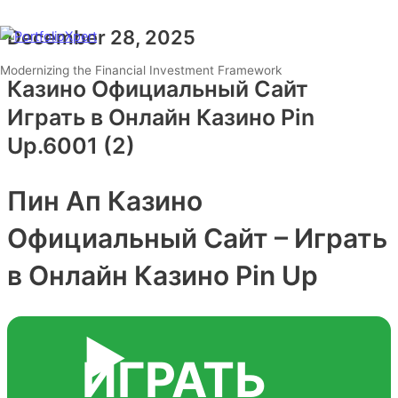
Skip
Type
Name*
Email*
Website
to
here..
December 28, 2025
Main
Menu
content
Modernizing the Financial Investment Framework
Казино Официальный Сайт
Играть в Онлайн Казино Pin
Up.6001 (2)
Пин Ап Казино
Официальный Сайт – Играть
в Онлайн Казино Pin Up
▶️
ИГРАТЬ