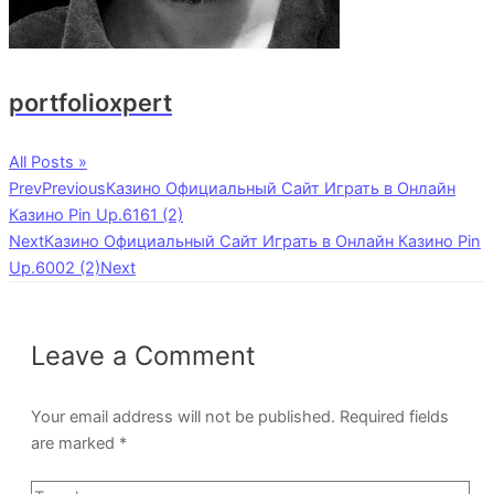
portfolioxpert
All Posts »
Prev
Previous
Казино Официальный Сайт Играть в Онлайн
Казино Pin Up.6161 (2)
Next
Казино Официальный Сайт Играть в Онлайн Казино Pin
Up.6002 (2)
Next
Leave a Comment
Your email address will not be published.
Required fields
are marked
*