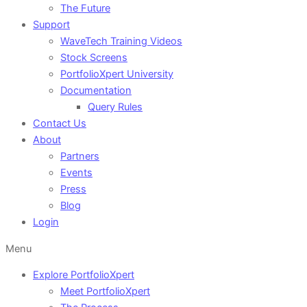
The Future
Support
WaveTech Training Videos
Stock Screens
PortfolioXpert University
Documentation
Query Rules
Contact Us
About
Partners
Events
Press
Blog
Login
Menu
Explore PortfolioXpert
Meet PortfolioXpert