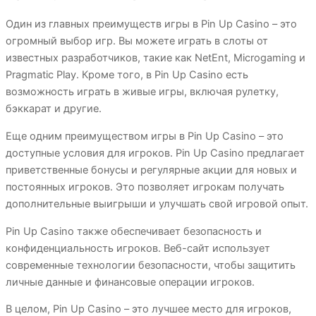
Один из главных преимуществ игры в Pin Up Casino – это
огромный выбор игр. Вы можете играть в слоты от
известных разработчиков, такие как NetEnt, Microgaming и
Pragmatic Play. Кроме того, в Pin Up Casino есть
возможность играть в живые игры, включая рулетку,
бэккарат и другие.
Еще одним преимуществом игры в Pin Up Casino – это
доступные условия для игроков. Pin Up Casino предлагает
приветственные бонусы и регулярные акции для новых и
постоянных игроков. Это позволяет игрокам получать
дополнительные выигрыши и улучшать свой игровой опыт.
Pin Up Casino также обеспечивает безопасность и
конфиденциальность игроков. Веб-сайт использует
современные технологии безопасности, чтобы защитить
личные данные и финансовые операции игроков.
В целом, Pin Up Casino – это лучшее место для игроков,