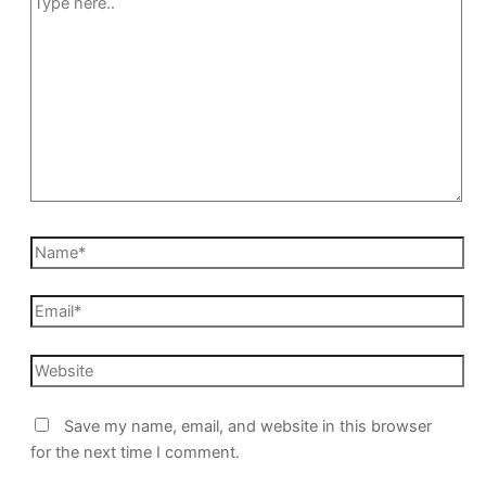
Save my name, email, and website in this browser
for the next time I comment.