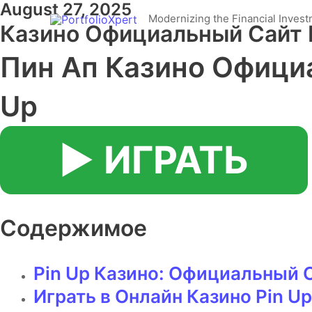
August 27, 2025
Skip
Modernizing the Financial Inve
to
Казино Официальный Сайт И
content
Пин Ап Казино Официа
Up
▶️ ИГРАТЬ
Содержимое
Pin Up Казино: Официальный 
Играть в Онлайн Казино Pin 