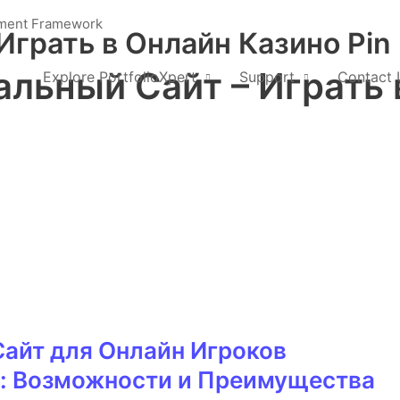
stment Framework
грать в Онлайн Казино Pin
льный Сайт – Играть 
Explore PortfolioXpert
Support
Contact 
Сайт для Онлайн Игроков
Up: Возможности и Преимущества