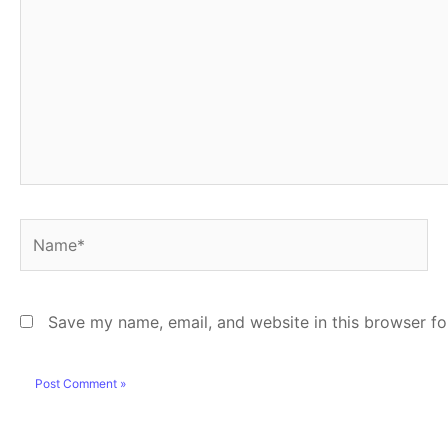
Name*
Save my name, email, and website in this browser fo