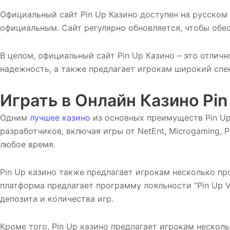
Официальный сайт Pin Up Казино доступен на русском я
официальным. Сайт регулярно обновляется, чтобы обе
В целом, официальный сайт Pin Up Казино – это отлич
надежность, а также предлагает игрокам широкий спек
Играть в Онлайн Казино Pi
Одним
лучшее казино
из основных преимуществ Pin Up 
разработчиков, включая игры от NetEnt, Microgaming, P
любое время.
Pin Up казино также предлагает игрокам несколько п
платформа предлагает программу лояльности “Pin Up 
депозита и количества игр.
Кроме того, Pin Up казино предлагает игрокам несколь