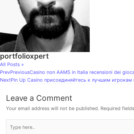
portfolioxpert
All Posts »
Prev
Previous
Casino non AAMS in Italia recensioni dei gioc
Next
Pin Up Casino присоединяйтесь к лучшим игрокам 
Leave a Comment
Your email address will not be published.
Required fiel
Type
here..