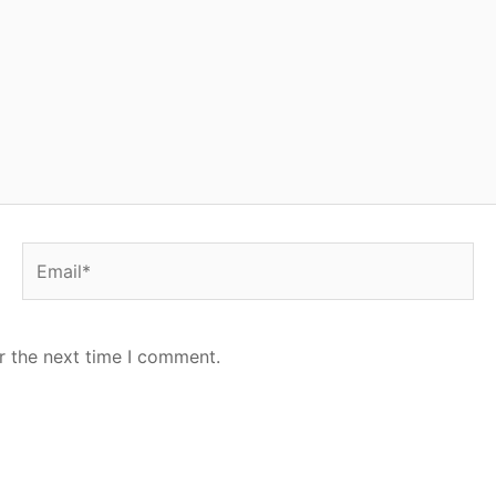
Email*
r the next time I comment.