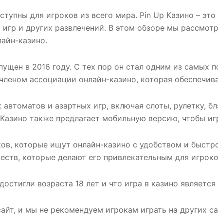
ступны для игроков из всего мира. Pin Up Казино – эт
 игр и других развлечений. В этом обзоре мы рассмот
лайн-казино.
пущен в 2016 году. С тех пор он стал одним из самых 
 членом ассоциации онлайн-казино, которая обеспечива
 автоматов и азартных игр, включая слоты, рулетку, бл
. Казино также предлагает мобильную версию, чтобы иг
оков, которые ищут онлайн-казино с удобством и быст
еств, которые делают его привлекательным для игроко
 достигли возраста 18 лет и что игра в казино являетс
сайт, и мы не рекомендуем игрокам играть на других 