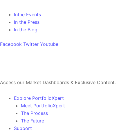
Inthe Events
In the Press
In the Blog
Facebook
Twitter
Youtube
Sign Up For a Free Account Here.
Access our Market Dashboards & Exclusive Content.
Explore PortfolioXpert
Meet PortfolioXpert
The Process
The Future
Support