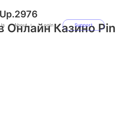
 Up.2976
в Онлайн Казино Pin
Us
About
Login
Support