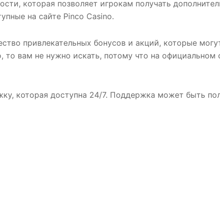
ьности, которая позволяет игрокам получать дополнит
пные на сайте Pinco Casino.
жество привлекательных бонусов и акций, которые мог
о, то вам не нужно искать, потому что на официальном
жку, которая доступна 24/7. Поддержка может быть пол