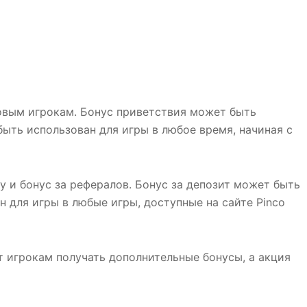
новым игрокам. Бонус приветствия может быть
быть использован для игры в любое время, начиная с
ру и бонус за рефералов. Бонус за депозит может быть
н для игры в любые игры, доступные на сайте Pinco
ет игрокам получать дополнительные бонусы, а акция