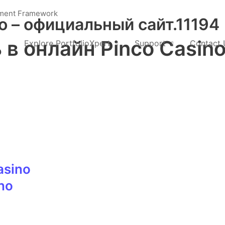
stment Framework
no – официальный сайт.11194
 в онлайн Pinco Casin
Explore PortfolioXpert
Support
Contact 
asino
no