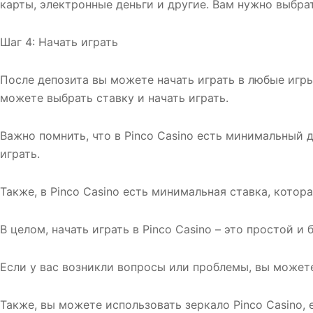
карты, электронные деньги и другие. Вам нужно выбра
Шаг 4: Начать играть
После депозита вы можете начать играть в любые игры
можете выбрать ставку и начать играть.
Важно помнить, что в Pinco Casino есть минимальный д
играть.
Также, в Pinco Casino есть минимальная ставка, котора
В целом, начать играть в Pinco Casino – это простой 
Если у вас возникли вопросы или проблемы, вы можете
Также, вы можете использовать зеркало Pinco Casino, 