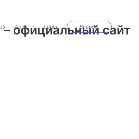
o – официальный сайт
Us
About
Login
Support