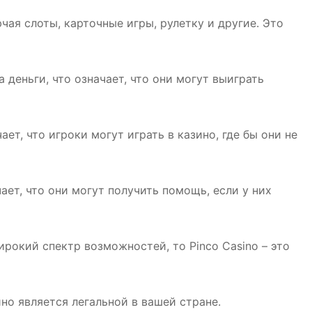
чая слоты, карточные игры, рулетку и другие. Это
деньги, что означает, что они могут выиграть
т, что игроки могут играть в казино, где бы они не
ет, что они могут получить помощь, если у них
ирокий спектр возможностей, то Pinco Casino – это
ино является легальной в вашей стране.