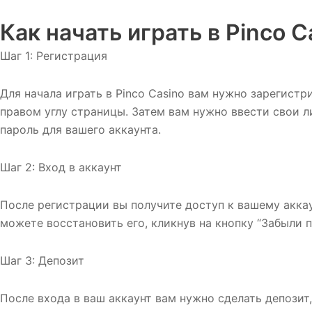
Как начать играть в Pinco C
Шаг 1: Регистрация
Для начала играть в Pinco Casino вам нужно зарегистр
правом углу страницы. Затем вам нужно ввести свои 
пароль для вашего аккаунта.
Шаг 2: Вход в аккаунт
После регистрации вы получите доступ к вашему аккаун
можете восстановить его, кликнув на кнопку “Забыли п
Шаг 3: Депозит
После входа в ваш аккаунт вам нужно сделать депозит