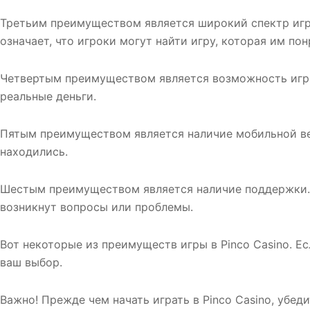
Третьим преимуществом является широкий спектр игр. 
означает, что игроки могут найти игру, которая им пон
Четвертым преимуществом является возможность играть 
реальные деньги.
Пятым преимуществом является наличие мобильной верс
находились.
Шестым преимуществом является наличие поддержки. Pi
возникнут вопросы или проблемы.
Вот некоторые из преимуществ игры в Pinco Casino. Е
ваш выбор.
Важно! Прежде чем начать играть в Pinco Casino, убеди