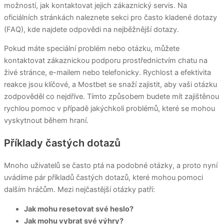
možností, jak kontaktovat jejich zákaznický servis. Na
oficiálních stránkách naleznete sekci pro často kladené dotazy
(FAQ), kde najdete odpovědi na nejběžnější dotazy.
Pokud máte speciální problém nebo otázku, můžete
kontaktovat zákaznickou podporu prostřednictvím chatu na
živé stránce, e-mailem nebo telefonicky. Rychlost a efektivita
reakce jsou klíčové, a Mostbet se snaží zajistit, aby vaši otázku
zodpověděl co nejdříve. Tímto způsobem budete mít zajištěnou
rychlou pomoc v případě jakýchkoli problémů, které se mohou
vyskytnout během hraní.
Příklady častých dotazů
Mnoho uživatelů se často ptá na podobné otázky, a proto nyní
uvádíme pár příkladů častých dotazů, které mohou pomoci
dalším hráčům. Mezi nejčastější otázky patří:
Jak mohu resetovat své heslo?
Jak mohu vybrat své výhry?