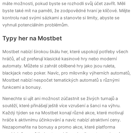
máte možnosti, pokud byste se rozhodli svůj účet zavřít. Měli
byste také mít na paměti, že zodpovědné hraní je klíčové. Mějte
kontrolu nad svými sázkami a stanovte si limity, abyste se
vyhnuli potenciálním problémům.
Typy her na Mostbet
Mostbet nabízí širokou škálu her, které uspokojí potřeby všech
hráčů, ať už preferují klasické kasinové hry nebo moderní
automaty. Můžete si zahrát oblíbené hry jako jsou ruleta,
blackjack nebo poker. Navíc, pro milovníky výherních automatů,
Mostbet nabízí nespočet tematických automatů s různými
funkcemi a bonusy.
Nenechte si ujít ani možnost zúčastnit se živých turnajů a
soutěží, které přinášejí ještě více vzrušení a šanci na výhru.
Každý týden se na Mostbet konají různé akce, které motivují
hráče k aktivnímu účinkování a navíc nabízí atraktivní ceny.
Nezapomeňte na bonusy a promo akce, které platforma