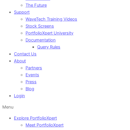
The Future
Support
WaveTech Training Videos
Stock Screens
PortfolioXpert University
Documentation
Query Rules
Contact Us
About
Partners
Events
Press
Blog
Login
Menu
Explore PortfolioXpert
Meet PortfolioXpert