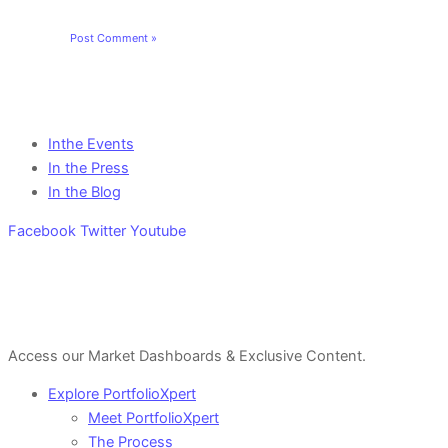
Inthe Events
In the Press
In the Blog
Facebook
Twitter
Youtube
Sign Up For a Free Account Here.
Access our Market Dashboards & Exclusive Content.
Explore PortfolioXpert
Meet PortfolioXpert
The Process