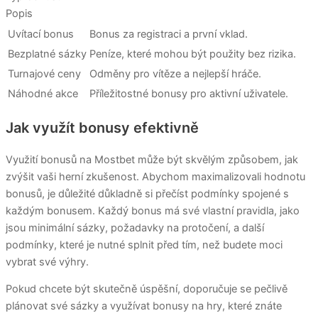
Popis
Uvítací bonus
Bonus za registraci a první vklad.
Bezplatné sázky
Peníze, které mohou být použity bez rizika.
Turnajové ceny
Odměny pro vítěze a nejlepší hráče.
Náhodné akce
Příležitostné bonusy pro aktivní uživatele.
Jak využít bonusy efektivně
Využití bonusů na Mostbet může být skvělým způsobem, jak
zvýšit vaši herní zkušenost. Abychom maximalizovali hodnotu
bonusů, je důležité důkladně si přečíst podmínky spojené s
každým bonusem. Každý bonus má své vlastní pravidla, jako
jsou minimální sázky, požadavky na protočení, a další
podmínky, které je nutné splnit před tím, než budete moci
vybrat své výhry.
Pokud chcete být skutečně úspěšní, doporučuje se pečlivě
plánovat své sázky a využívat bonusy na hry, které znáte