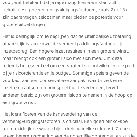
voor, wat betekent dat je regelmatig kleine winsten zult
behalen. Hogere vermenigvuldigingsfactoren, zoals 2x of 5x,
zijn daarentegen zeldzamer, maar bieden de potentie voor
grotere uitbetalingen.
Het is belangrijk om te begrijpen dat de uiteindelijke uitbetaling
afhankelijk is van zowel de vermenigvuldigingsfactor als je
inzetbedrag. Een hogere inzet resulteert in een grotere winst,
maar brengt ook een groter risico met zich mee. Om deze
reden is het essentieel om een strategie te ontwikkelen die past
bij je risicotolerantie en je budget. Sommige spelers geven de
voorkeur aan een conservatieve aanpak, waarbij ze kleine
inzetten plaatsen om hun speelduur te verlengen, terwijl
anderen bereid zijn om grotere risico’s te nemen in de hoop op
een grote winst.
Het identificeren van de kansverdeling van de
vermenigvuldigingsfactoren is cruciaal. Een goed plinko-spel
toont duidelijk de waarschijnlijkheid van elke uitkomst. Zo heb
je een betere inschatting van de potentiële opbrengst, en kun je