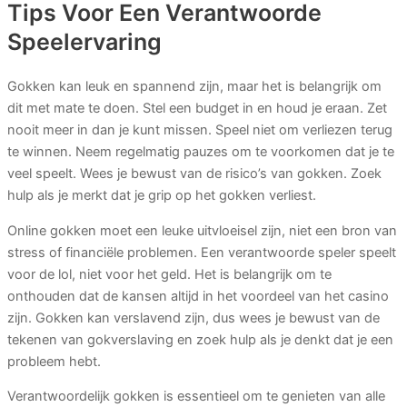
Tips Voor Een Verantwoorde
Speelervaring
Gokken kan leuk en spannend zijn, maar het is belangrijk om
dit met mate te doen. Stel een budget in en houd je eraan. Zet
nooit meer in dan je kunt missen. Speel niet om verliezen terug
te winnen. Neem regelmatig pauzes om te voorkomen dat je te
veel speelt. Wees je bewust van de risico’s van gokken. Zoek
hulp als je merkt dat je grip op het gokken verliest.
Online gokken moet een leuke uitvloeisel zijn, niet een bron van
stress of financiële problemen. Een verantwoorde speler speelt
voor de lol, niet voor het geld. Het is belangrijk om te
onthouden dat de kansen altijd in het voordeel van het casino
zijn. Gokken kan verslavend zijn, dus wees je bewust van de
tekenen van gokverslaving en zoek hulp als je denkt dat je een
probleem hebt.
Verantwoordelijk gokken is essentieel om te genieten van alle