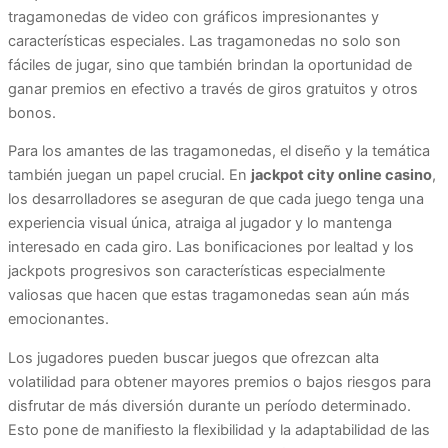
tragamonedas de video con gráficos impresionantes y
características especiales. Las tragamonedas no solo son
fáciles de jugar, sino que también brindan la oportunidad de
ganar premios en efectivo a través de giros gratuitos y otros
bonos.
Para los amantes de las tragamonedas, el diseño y la temática
también juegan un papel crucial. En
jackpot city online casino
,
los desarrolladores se aseguran de que cada juego tenga una
experiencia visual única, atraiga al jugador y lo mantenga
interesado en cada giro. Las bonificaciones por lealtad y los
jackpots progresivos son características especialmente
valiosas que hacen que estas tragamonedas sean aún más
emocionantes.
Los jugadores pueden buscar juegos que ofrezcan alta
volatilidad para obtener mayores premios o bajos riesgos para
disfrutar de más diversión durante un período determinado.
Esto pone de manifiesto la flexibilidad y la adaptabilidad de las