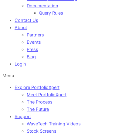
Documentation
Query Rules
Contact Us
About
Partners
Events
Press
Blog
Login
Menu
Explore PortfolioXpert
Meet PortfolioXpert
The Process
The Future
Support
WaveTech Training Videos
Stock Screens