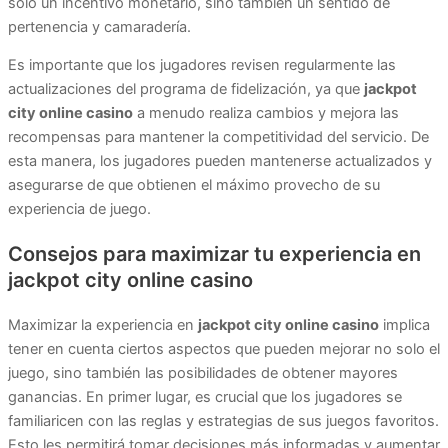
solo un incentivo monetario, sino también un sentido de
pertenencia y camaradería.
Es importante que los jugadores revisen regularmente las
actualizaciones del programa de fidelización, ya que
jackpot
city online casino
a menudo realiza cambios y mejora las
recompensas para mantener la competitividad del servicio. De
esta manera, los jugadores pueden mantenerse actualizados y
asegurarse de que obtienen el máximo provecho de su
experiencia de juego.
Consejos para maximizar tu experiencia en
jackpot city online casino
Maximizar la experiencia en
jackpot city online casino
implica
tener en cuenta ciertos aspectos que pueden mejorar no solo el
juego, sino también las posibilidades de obtener mayores
ganancias. En primer lugar, es crucial que los jugadores se
familiaricen con las reglas y estrategias de sus juegos favoritos.
Esto les permitirá tomar decisiones más informadas y aumentar