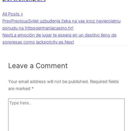
All Posts »
Prev
Previous
Svijet uzbuđenja čeka na vas kroz nevjerojatnu
ponudu na httpsgermaniacasino.hr!
Next
La emoción de jugar te espera en un destino lleno de
sorpresas como jackpotcity.es.
Next
Leave a Comment
Your email address will not be published.
Required fields
are marked
*