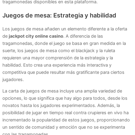
tragamonedas disponibles en esta plataforma.
Juegos de mesa: Estrategia y habilidad
Los juegos de mesa añaden un elemento diferente a la oferta
de
jackpot city online casino
. A diferencia de las
tragamonedas, donde el juego se basa en gran medida en la
suerte, los juegos de mesa como el blackjack y la ruleta
requieren una mayor comprensión de la estrategia y la
habilidad. Esto crea una experiencia más interactiva y
competitiva que puede resultar más gratificante para ciertos
jugadores.
La carta de juegos de mesa incluye una amplia variedad de
opciones, lo que significa que hay algo para todos, desde los
novatos hasta los jugadores experimentados. Además, la
posibilidad de jugar en tiempo real contra crupieres en vivo ha
incrementado la popularidad de estos juegos, proporcionando
un sentido de comunidad y emoción que no se experimenta
con las tragamonedas.