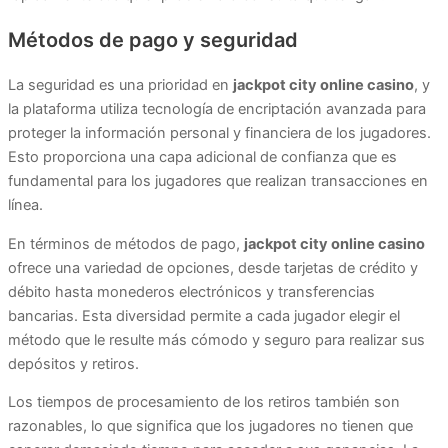
Métodos de pago y seguridad
La seguridad es una prioridad en
jackpot city online casino
, y
la plataforma utiliza tecnología de encriptación avanzada para
proteger la información personal y financiera de los jugadores.
Esto proporciona una capa adicional de confianza que es
fundamental para los jugadores que realizan transacciones en
línea.
En términos de métodos de pago,
jackpot city online casino
ofrece una variedad de opciones, desde tarjetas de crédito y
débito hasta monederos electrónicos y transferencias
bancarias. Esta diversidad permite a cada jugador elegir el
método que le resulte más cómodo y seguro para realizar sus
depósitos y retiros.
Los tiempos de procesamiento de los retiros también son
razonables, lo que significa que los jugadores no tienen que