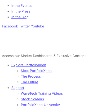
Inthe Events
In the Press
In the Blog
Facebook
Twitter
Youtube
Sign Up For a Free Account Here.
Access our Market Dashboards & Exclusive Content.
Explore PortfolioXpert
Meet PortfolioXpert
The Process
The Future
Support
WaveTech Training Videos
Stock Screens
PortfolioXpert University