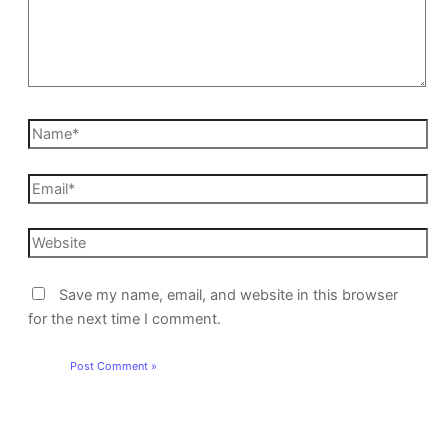
Save my name, email, and website in this browser
for the next time I comment.