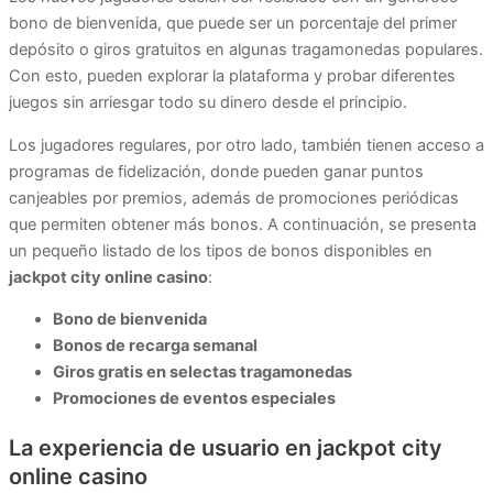
bono de bienvenida, que puede ser un porcentaje del primer
depósito o giros gratuitos en algunas tragamonedas populares.
Con esto, pueden explorar la plataforma y probar diferentes
juegos sin arriesgar todo su dinero desde el principio.
Los jugadores regulares, por otro lado, también tienen acceso a
programas de fidelización, donde pueden ganar puntos
canjeables por premios, además de promociones periódicas
que permiten obtener más bonos. A continuación, se presenta
un pequeño listado de los tipos de bonos disponibles en
jackpot city online casino
:
Bono de bienvenida
Bonos de recarga semanal
Giros gratis en selectas tragamonedas
Promociones de eventos especiales
La experiencia de usuario en jackpot city
online casino