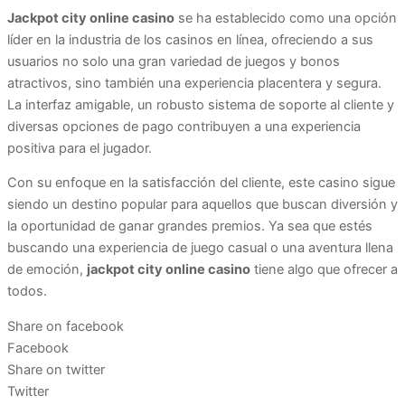
Jackpot city online casino
se ha establecido como una opción
líder en la industria de los casinos en línea, ofreciendo a sus
usuarios no solo una gran variedad de juegos y bonos
atractivos, sino también una experiencia placentera y segura.
La interfaz amigable, un robusto sistema de soporte al cliente y
diversas opciones de pago contribuyen a una experiencia
positiva para el jugador.
Con su enfoque en la satisfacción del cliente, este casino sigue
siendo un destino popular para aquellos que buscan diversión y
la oportunidad de ganar grandes premios. Ya sea que estés
buscando una experiencia de juego casual o una aventura llena
de emoción,
jackpot city online casino
tiene algo que ofrecer a
todos.
Share on facebook
Facebook
Share on twitter
Twitter