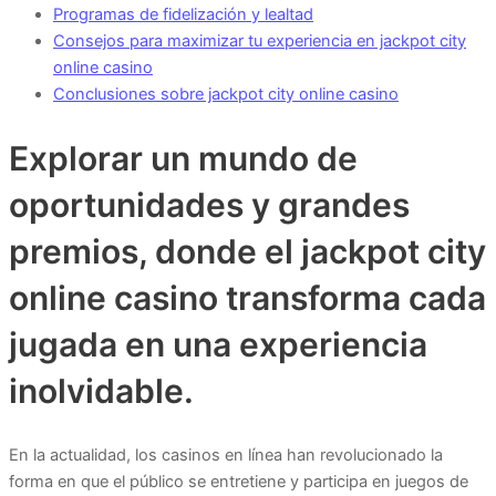
Programas de fidelización y lealtad
Consejos para maximizar tu experiencia en jackpot city
online casino
Conclusiones sobre jackpot city online casino
Explorar un mundo de
oportunidades y grandes
premios, donde el jackpot city
online casino transforma cada
jugada en una experiencia
inolvidable.
En la actualidad, los casinos en línea han revolucionado la
forma en que el público se entretiene y participa en juegos de