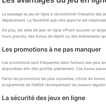
Le passage au jeu en ligne a révolutionné l’industrie des 
déplacement. La flexibilité que cela apporte est inestimab
De plus, les sites de jeux en ligne offrent souvent un la
tours gratuits, des bonus de dépôt ou des événements sp
Les promotions à ne pas manquer
Les promotions sont fréquentes dans l’univers des jeux en
disponibles afin d’en profiter pleinement. Ces bonus peuve
Parmi les promotions les plus courantes, citons les bonu
programmes de fidélité récompensant les joueurs régulier
La sécurité des jeux en ligne