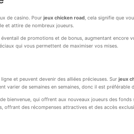
jeux de casino. Pour
jeux chicken road
, cela signifie que v
le et attire de nombreux joueurs.
rge éventail de promotions et de bonus, augmentant encore v
éciaux qui vous permettent de maximiser vos mises.
 ligne et peuvent devenir des alliées précieuses. Sur
jeux c
nt varier de semaines en semaines, donc il est préférable de
s de bienvenue, qui offrent aux nouveaux joueurs des fonds
s, offrant des récompenses attractives et des accès exclus