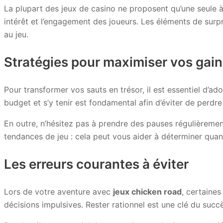
La plupart des jeux de casino ne proposent qu’une seule 
intérêt et l’engagement des joueurs. Les éléments de surp
au jeu.
Stratégies pour maximiser vos gai
Pour transformer vos sauts en trésor, il est essentiel d’a
budget et s’y tenir est fondamental afin d’éviter de perd
En outre, n’hésitez pas à prendre des pauses régulièremen
tendances de jeu : cela peut vous aider à déterminer qua
Les erreurs courantes à éviter
Lors de votre aventure avec
jeux chicken road
, certaine
décisions impulsives. Rester rationnel est une clé du succ