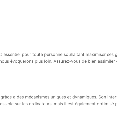
est essentiel pour toute personne souhaitant maximiser ses
s évoquerons plus loin. Assurez-vous de bien assimiler ces 
o grâce à des mécanismes uniques et dynamiques. Son inter
ssible sur les ordinateurs, mais il est également optimisé 