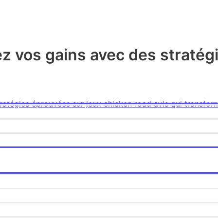
Menu
Menu
Menu
Menu
Toggle
Toggle
Toggle
Toggle
ez vos gains avec des stratég
ratégies éprouvées sur jeux chicken road avis qui transform