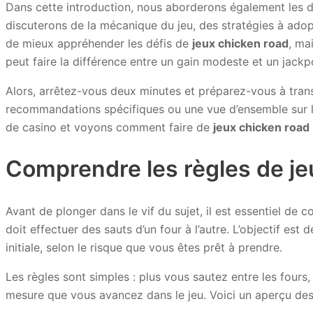
Dans cette introduction, nous aborderons également les di
discuterons de la mécanique du jeu, des stratégies à adop
de mieux appréhender les défis de
jeux chicken road
, ma
peut faire la différence entre un gain modeste et un jackp
Alors, arrêtez-vous deux minutes et préparez-vous à tra
recommandations spécifiques ou une vue d’ensemble sur le
de casino et voyons comment faire de
jeux chicken road
Comprendre les règles de je
Avant de plonger dans le vif du sujet, il est essentiel d
doit effectuer des sauts d’un four à l’autre. L’objectif es
initiale, selon le risque que vous êtes prêt à prendre.
Les règles sont simples : plus vous sautez entre les fours,
mesure que vous avancez dans le jeu. Voici un aperçu des