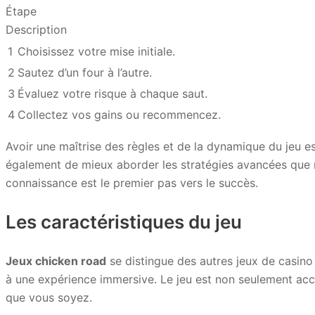
Étape
Description
1
Choisissez votre mise initiale.
2
Sautez d’un four à l’autre.
3
Évaluez votre risque à chaque saut.
4
Collectez vos gains ou recommencez.
Avoir une maîtrise des règles et de la dynamique du jeu 
également de mieux aborder les stratégies avancées que nou
connaissance est le premier pas vers le succès.
Les caractéristiques du jeu
Jeux chicken road
se distingue des autres jeux de casin
à une expérience immersive. Le jeu est non seulement acce
que vous soyez.