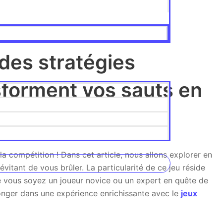
 des stratégies
sforment vos sauts en
 la compétition ! Dans cet article, nous allons explorer en
vitant de vous brûler. La particularité de ce jeu réside
 vous soyez un joueur novice ou un expert en quête de
longer dans une expérience enrichissante avec le
jeux