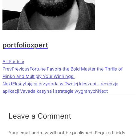
portfolioxpert
All Posts »
Prev
Previous
Fortune Favors the Bold Master the Thrills of
Plinko and Multiply Your Winnings.
Next
Ekscytująca przygoda w Twojej kieszeni – recenzja
aplikacji Vavada kasyna i strategie wygranych
Next
Leave a Comment
Your email address will not be published.
Required fields