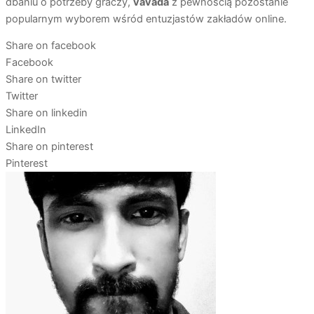
dbaniu o potrzeby graczy,
vavada
z pewnością pozostanie
popularnym wyborem wśród entuzjastów zakładów online.
Share on facebook
Facebook
Share on twitter
Twitter
Share on linkedin
LinkedIn
Share on pinterest
Pinterest