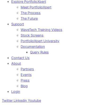
Explore PortfolioXpert
Meet PortfolioXpert
The Process
The Future
Support
WaveTech Training Videos
Stock Screens
PortfolioXpert University
Documentation
Query Rules
Contact Us
About
Partners
Events
Press
Blog
Login
Twitter
Linkedin
Youtube