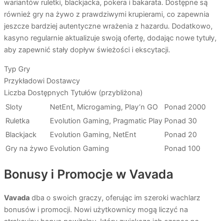
wariantów ruletki, blackjacka, pokera i bakarata. Dostępne są
również gry na żywo z prawdziwymi krupierami, co zapewnia
jeszcze bardziej autentyczne wrażenia z hazardu. Dodatkowo,
kasyno regularnie aktualizuje swoją ofertę, dodając nowe tytuły,
aby zapewnić stały dopływ świeżości i ekscytacji.
Typ Gry
Przykładowi Dostawcy
Liczba Dostępnych Tytułów (przybliżona)
Sloty
NetEnt, Microgaming, Play’n GO
Ponad 2000
Ruletka
Evolution Gaming, Pragmatic Play
Ponad 30
Blackjack
Evolution Gaming, NetEnt
Ponad 20
Gry na żywo
Evolution Gaming
Ponad 100
Bonusy i Promocje w Vavada
Vavada
dba o swoich graczy, oferując im szeroki wachlarz
bonusów i promocji. Nowi użytkownicy mogą liczyć na