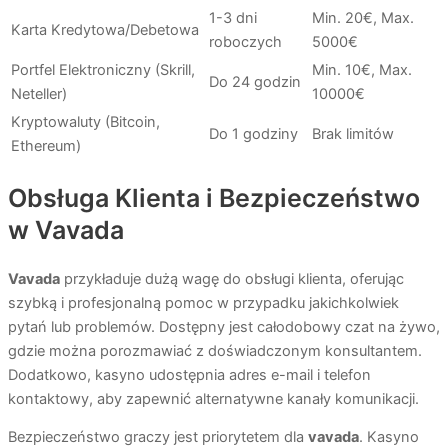
1-3 dni
Min. 20€, Max.
Karta Kredytowa/Debetowa
roboczych
5000€
Portfel Elektroniczny (Skrill,
Min. 10€, Max.
Do 24 godzin
Neteller)
10000€
Kryptowaluty (Bitcoin,
Do 1 godziny
Brak limitów
Ethereum)
Obsługa Klienta i Bezpieczeństwo
w Vavada
Vavada
przykładuje dużą wagę do obsługi klienta, oferując
szybką i profesjonalną pomoc w przypadku jakichkolwiek
pytań lub problemów. Dostępny jest całodobowy czat na żywo,
gdzie można porozmawiać z doświadczonym konsultantem.
Dodatkowo, kasyno udostępnia adres e-mail i telefon
kontaktowy, aby zapewnić alternatywne kanały komunikacji.
Bezpieczeństwo graczy jest priorytetem dla
vavada
. Kasyno