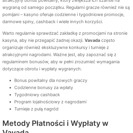
atrakcyjny bonus powitalny, który zwiększa ich szanse na
wygraną od samego początku. Regularni gracze również nie są
pomijani – kasyno oferuje codzienne i tygodniowe promocje,
darmowe spiny, cashback i wiele innych korzyści.
Warto regularnie sprawdzać zakładkę z promocjami na stronie
kasyna, aby nie przegapić żadnej okazji.
Vavada
często
organizuje również ekskluzywne konkursy i turnieje z
atrakcyjnymi nagrodami. Ważne jest, aby zapoznać się z
regulaminem bonusów, aby w pełni zrozumieć wymagania
dotyczące obrotu i wypłaty wygranych.
Bonus powitalny dla nowych graczy
Codzienne bonusy za wpłaty
Tygodniowy cashback
Program lojalnościowy z nagrodami
Turnieje z pulą nagród
Metody Płatności i Wypłaty w
Vavada