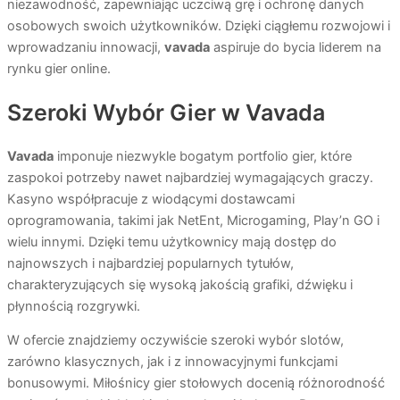
niezawodność, zapewniając uczciwą grę i ochronę danych
osobowych swoich użytkowników. Dzięki ciągłemu rozwojowi i
wprowadzaniu innowacji,
vavada
aspiruje do bycia liderem na
rynku gier online.
Szeroki Wybór Gier w Vavada
Vavada
imponuje niezwykle bogatym portfolio gier, które
zaspokoi potrzeby nawet najbardziej wymagających graczy.
Kasyno współpracuje z wiodącymi dostawcami
oprogramowania, takimi jak NetEnt, Microgaming, Play’n GO i
wielu innymi. Dzięki temu użytkownicy mają dostęp do
najnowszych i najbardziej popularnych tytułów,
charakteryzujących się wysoką jakością grafiki, dźwięku i
płynnością rozgrywki.
W ofercie znajdziemy oczywiście szeroki wybór slotów,
zarówno klasycznych, jak i z innowacyjnymi funkcjami
bonusowymi. Miłośnicy gier stołowych docenią różnorodność