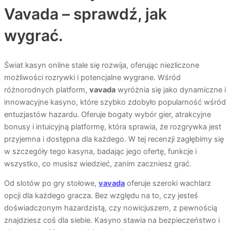
Vavada – sprawdź, jak
wygrać.
Świat kasyn online stale się rozwija, oferując niezliczone
możliwości rozrywki i potencjalne wygrane. Wśród
różnorodnych platform,
vavada
wyróżnia się jako dynamiczne i
innowacyjne kasyno, które szybko zdobyło popularność wśród
entuzjastów hazardu. Oferuje bogaty wybór gier, atrakcyjne
bonusy i intuicyjną platformę, która sprawia, że rozgrywka jest
przyjemna i dostępna dla każdego. W tej recenzji zagłębimy się
w szczegóły tego kasyna, badając jego ofertę, funkcje i
wszystko, co musisz wiedzieć, zanim zaczniesz grać.
Od slotów po gry stołowe,
vavada
oferuje szeroki wachlarz
opcji dla każdego gracza. Bez względu na to, czy jesteś
doświadczonym hazardzistą, czy nowicjuszem, z pewnością
znajdziesz coś dla siebie. Kasyno stawia na bezpieczeństwo i