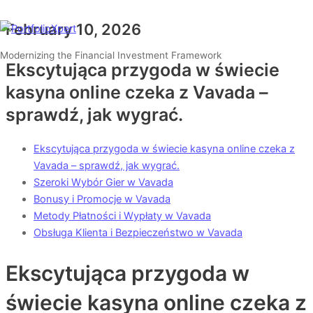
Skip
Type
Name*
Email*
Website
to
here..
February 10, 2026
Main
Menu
content
Modernizing the Financial Investment Framework
Ekscytująca przygoda w świecie
kasyna online czeka z Vavada –
sprawdź, jak wygrać.
Ekscytująca przygoda w świecie kasyna online czeka z
Vavada – sprawdź, jak wygrać.
Szeroki Wybór Gier w Vavada
Bonusy i Promocje w Vavada
Metody Płatności i Wypłaty w Vavada
Obsługa Klienta i Bezpieczeństwo w Vavada
Ekscytująca przygoda w
świecie kasyna online czeka z