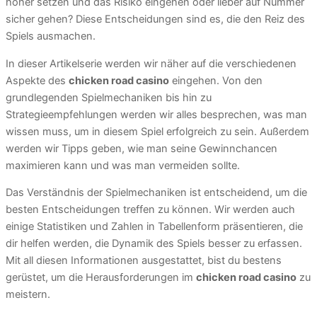
höher setzen und das Risiko eingehen oder lieber auf Nummer
sicher gehen? Diese Entscheidungen sind es, die den Reiz des
Spiels ausmachen.
In dieser Artikelserie werden wir näher auf die verschiedenen
Aspekte des
chicken road casino
eingehen. Von den
grundlegenden Spielmechaniken bis hin zu
Strategieempfehlungen werden wir alles besprechen, was man
wissen muss, um in diesem Spiel erfolgreich zu sein. Außerdem
werden wir Tipps geben, wie man seine Gewinnchancen
maximieren kann und was man vermeiden sollte.
Das Verständnis der Spielmechaniken ist entscheidend, um die
besten Entscheidungen treffen zu können. Wir werden auch
einige Statistiken und Zahlen in Tabellenform präsentieren, die
dir helfen werden, die Dynamik des Spiels besser zu erfassen.
Mit all diesen Informationen ausgestattet, bist du bestens
gerüstet, um die Herausforderungen im
chicken road casino
zu
meistern.