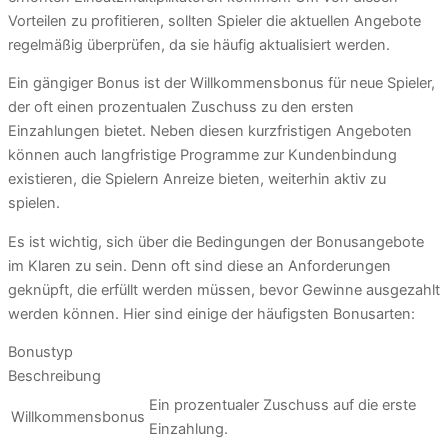
Vorteilen zu profitieren, sollten Spieler die aktuellen Angebote
regelmäßig überprüfen, da sie häufig aktualisiert werden.
Ein gängiger Bonus ist der Willkommensbonus für neue Spieler,
der oft einen prozentualen Zuschuss zu den ersten
Einzahlungen bietet. Neben diesen kurzfristigen Angeboten
können auch langfristige Programme zur Kundenbindung
existieren, die Spielern Anreize bieten, weiterhin aktiv zu
spielen.
Es ist wichtig, sich über die Bedingungen der Bonusangebote
im Klaren zu sein. Denn oft sind diese an Anforderungen
geknüpft, die erfüllt werden müssen, bevor Gewinne ausgezahlt
werden können. Hier sind einige der häufigsten Bonusarten:
Bonustyp
Beschreibung
Ein prozentualer Zuschuss auf die erste
Willkommensbonus
Einzahlung.