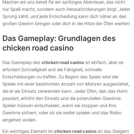
Machen wir uns bereit für ein spritziges Abenteuer, das nicht
nur Spaß macht, sondern auch Herausforderungen birgt. Jeder
Sprung zählt, und jede Entscheidung kann dich näher an den
großen Gewinn bringen oder dich in die Hitze der Öfen werfen!
Das Gameplay: Grundlagen des
chicken road casino
Das Gameplay des
chicken road casino
ist einfach, aber es
erfordert Schnelligkeit und die Fähigkeit, schnelle
Entscheidungen zu treffen. Zu Beginn des Spiels wird der
Spieler mit einer bestimmten Anzahl von Münzen ausgestattet,
die er als Einsatz verwenden kann. Jeder Ofen, den das Huhn
passiert, erhöht den Einsatz und die potenziellen Gewinne.
Spieler müssen entscheiden, wann sie stoppen und ihre
Gewinne sichern, oder ob sie weiter spielen und das Risiko
eingehen wollen.
Ein wichtiges Element im
chicken road casino
ist das Steigern