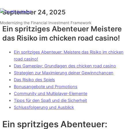
Skip
Type
Name*
Email*
Website
to
here..
September 24, 2025
Main
Menu
content
Modernizing the Financial Investment Framework
Ein spritziges Abenteuer Meistere
das Risiko im chicken road casino!
Ein spritziges Abenteuer: Meistere das Risiko im chicken
road casino!
Das Gameplay: Grundlagen des chicken road casino
Strategien zur Maximierung deiner Gewinnchancen
Das Risiko des Spiels
Bonusangebote und Promotions
Community und Multiplayer-Elemente
Tipps für den Spaß und die Sicherheit
Schlussfolgerung und Ausblick
Ein spritziges Abenteuer: