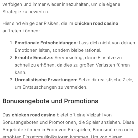
verfolgen und immer wieder innezuhalten, um die eigene
Strategie zu bewerten.
Hier sind einige der Risiken, die im
chicken road casino
auftreten können:
Emotionale Entscheidungen:
Lass dich nicht von deinen
Emotionen leiten, sondern bleibe rational.
Erhöhte Einsätze:
Sei vorsichtig, deine Einsätze zu
schnell zu erhöhen, da dies zu großen Verlusten führen
kann.
Unrealistische Erwartungen:
Setze dir realistische Ziele,
um Enttäuschungen zu vermeiden.
Bonusangebote und Promotions
Das
chicken road casino
bietet oft eine Vielzahl von
Bonusangeboten und Promotionen, die Spieler anziehen. Diese
Angebote können in Form von Freispielen, Bonusmünzen oder
erhöhten Einsatzmultiplikatoren kommen. Um von diesen