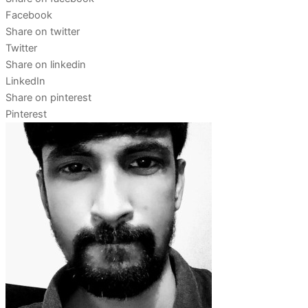
Facebook
Share on twitter
Twitter
Share on linkedin
LinkedIn
Share on pinterest
Pinterest