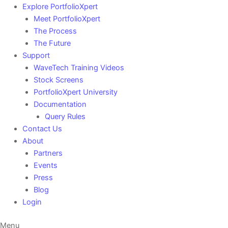
Explore PortfolioXpert
Meet PortfolioXpert
The Process
The Future
Support
WaveTech Training Videos
Stock Screens
PortfolioXpert University
Documentation
Query Rules
Contact Us
About
Partners
Events
Press
Blog
Login
Menu