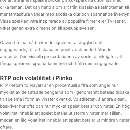
För att attrahera spelare brukar plinko-spel ofta utformas med
olika teman. Det kan handla om allt från klassiska kasinoteman till
mer fantasifulla världar med exotiska djur och spännande äventyr.
Vissa spel kan vara inspirerade av populära filmer eller TV-serier,
vilket ger en extra dimension till spelupplevelsen.
Oavsett temat så brukar designen vara färgglad och
engagerande, för att skapa en positiv och underhållande
atmosfär. Den visuella presentationen av spelet är viktig för att
fånga spelarens uppmärksamhet och hålla dem engagerade.
RTP och volatilitet i Plinko
RTP (Return to Player) är en procentuell siffra som anger hur
mycket av de satsade pengarna som i genomsnitt betalas tillbaka
till spelarna i form av vinster över tid. Volatiliteten, å andra sidan,
beskriver hur ofta och hur mycket spelet betalar ut vinster. En hög
volatilitet innebär att spelet betalar ut större vinster mer sällan,
medan en låg volatilitet innebär att spelet betalar ut mindre vinster
oftare.