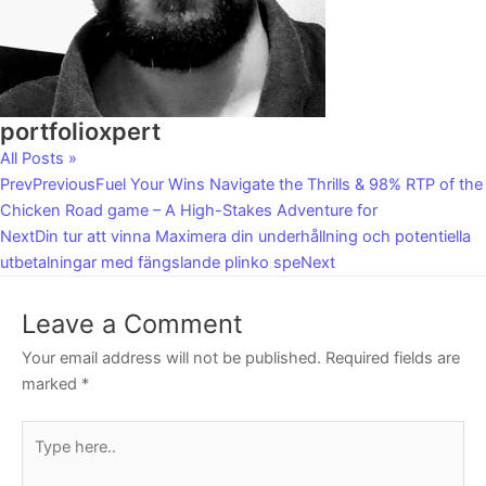
portfolioxpert
All Posts »
Prev
Previous
Fuel Your Wins Navigate the Thrills & 98% RTP of the
Chicken Road game – A High-Stakes Adventure for
Next
Din tur att vinna Maximera din underhållning och potentiella
utbetalningar med fängslande plinko spe
Next
Leave a Comment
Your email address will not be published.
Required fields are
marked
*
Type
here..