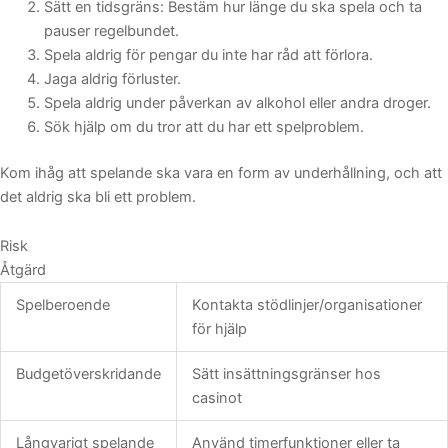
Sätt en tidsgräns: Bestäm hur länge du ska spela och ta
pauser regelbundet.
Spela aldrig för pengar du inte har råd att förlora.
Jaga aldrig förluster.
Spela aldrig under påverkan av alkohol eller andra droger.
Sök hjälp om du tror att du har ett spelproblem.
Kom ihåg att spelande ska vara en form av underhållning, och att
det aldrig ska bli ett problem.
Risk
Åtgärd
Spelberoende
Kontakta stödlinjer/organisationer
för hjälp
Budgetöverskridande
Sätt insättningsgränser hos
casinot
Långvarigt spelande
Använd timerfunktioner eller ta