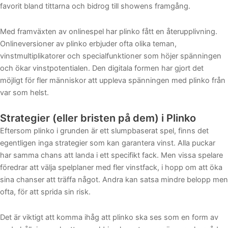
favorit bland tittarna och bidrog till showens framgång.
Med framväxten av onlinespel har plinko fått en återupplivning.
Onlineversioner av plinko erbjuder ofta olika teman,
vinstmultiplikatorer och specialfunktioner som höjer spänningen
och ökar vinstpotentialen. Den digitala formen har gjort det
möjligt för fler människor att uppleva spänningen med plinko från
var som helst.
Strategier (eller bristen på dem) i Plinko
Eftersom plinko i grunden är ett slumpbaserat spel, finns det
egentligen inga strategier som kan garantera vinst. Alla puckar
har samma chans att landa i ett specifikt fack. Men vissa spelare
föredrar att välja spelplaner med fler vinstfack, i hopp om att öka
sina chanser att träffa något. Andra kan satsa mindre belopp men
ofta, för att sprida sin risk.
Det är viktigt att komma ihåg att plinko ska ses som en form av