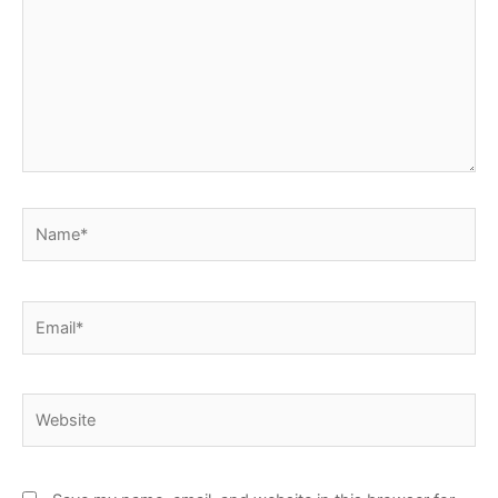
Name*
Email*
Website