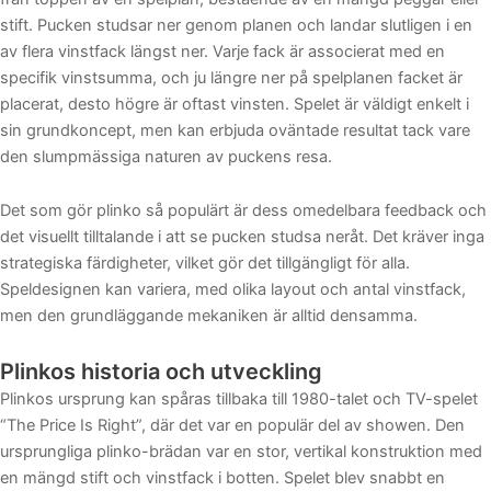
stift. Pucken studsar ner genom planen och landar slutligen i en
av flera vinstfack längst ner. Varje fack är associerat med en
specifik vinstsumma, och ju längre ner på spelplanen facket är
placerat, desto högre är oftast vinsten. Spelet är väldigt enkelt i
sin grundkoncept, men kan erbjuda oväntade resultat tack vare
den slumpmässiga naturen av puckens resa.
Det som gör plinko så populärt är dess omedelbara feedback och
det visuellt tilltalande i att se pucken studsa neråt. Det kräver inga
strategiska färdigheter, vilket gör det tillgängligt för alla.
Speldesignen kan variera, med olika layout och antal vinstfack,
men den grundläggande mekaniken är alltid densamma.
Plinkos historia och utveckling
Plinkos ursprung kan spåras tillbaka till 1980-talet och TV-spelet
“The Price Is Right”, där det var en populär del av showen. Den
ursprungliga plinko-brädan var en stor, vertikal konstruktion med
en mängd stift och vinstfack i botten. Spelet blev snabbt en