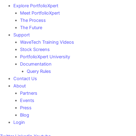
Explore PortfolioXpert
Meet PortfolioXpert
The Process
The Future
Support
WaveTech Training Videos
Stock Screens
PortfolioXpert University
Documentation
Query Rules
Contact Us
About
Partners
Events
Press
Blog
Login