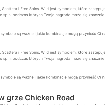
Scattera i Free Spins. Wild jest symbolem, które zastępuj
e spin, podczas których Twoja nagroda może się znacznie
 symbole są ważne i jakie kombinacje mogą przynieść Ci n
Scattera i Free Spins. Wild jest symbolem, które zastępuj
e spin, podczas których Twoja nagroda może się znacznie
 symbole są ważne i jakie kombinacje mogą przynieść Ci n
 w grze Chicken Road