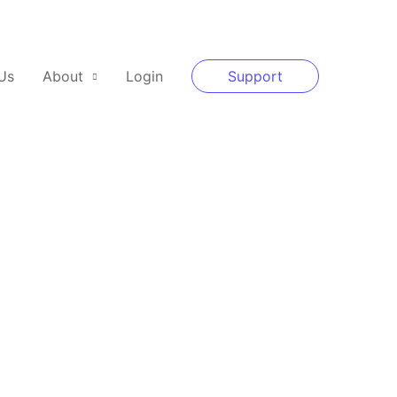
Us
About
Login
Support