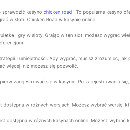
to sprawdzić kasyno
chicken road
. To popularne kasyno ofer
grać w slotu Chicken Road w kasynie online.
ruletke i gry w sloty. Grając w ten slot, możesz wygrać wi
eferencjom.
ategii i umiejętności. Aby wygrać, musisz zrozumieć, jak 
ać więcej, niż możesz się pozwolić.
jpierw zarejestrować się w kasynie. Po zarejestrowaniu s
est dostępna w różnych wersjach. Możesz wybrać wersję, k
 jest dostępna w różnych kasynach online. Możesz wybrać 