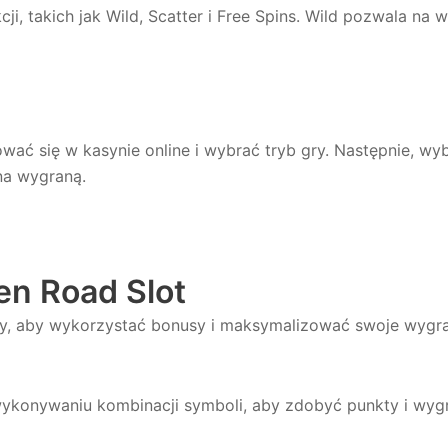
ji, takich jak Wild, Scatter i Free Spins. Wild pozwala na
wać się w kasynie online i wybrać tryb gry. Następnie, wyb
na wygraną.
en Road Slot
ry, aby wykorzystać bonusy i maksymalizować swoje wygra
wykonywaniu kombinacji symboli, aby zdobyć punkty i wygr