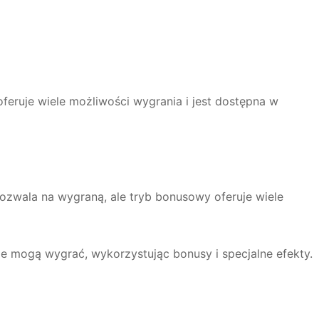
oferuje wiele możliwości wygrania i jest dostępna w
zwala na wygraną, ale tryb bonusowy oferuje wiele
 mogą wygrać, wykorzystując bonusy i specjalne efekty.