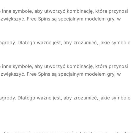
e inne symbole, aby utworzyć kombinację, która przynosi
 zwiększyć. Free Spins są specjalnym modelem gry, w
agrody. Dlatego ważne jest, aby zrozumieć, jakie symbole
e inne symbole, aby utworzyć kombinację, która przynosi
 zwiększyć. Free Spins są specjalnym modelem gry, w
agrody. Dlatego ważne jest, aby zrozumieć, jakie symbole