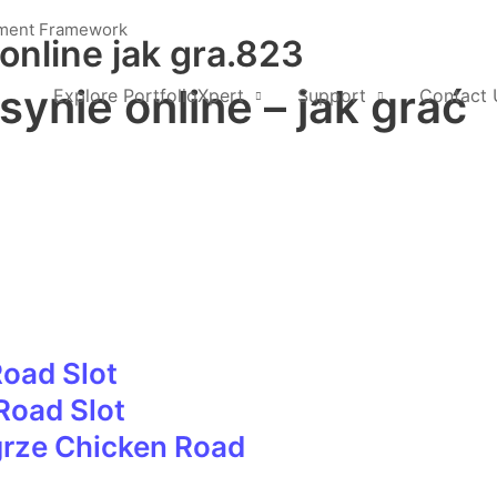
stment Framework
online jak gra.823
ynie online – jak grać
Explore PortfolioXpert
Support
Contact 
oad Slot
Road Slot
 grze Chicken Road