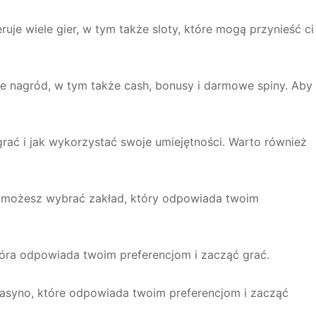
uje wiele gier, w tym także sloty, które mogą przynieść ci
ele nagród, w tym także cash, bonusy i darmowe spiny. Aby
grać i jak wykorzystać swoje umiejętności. Warto również
ię, możesz wybrać zakład, który odpowiada twoim
tóra odpowiada twoim preferencjom i zacząć grać.
kasyno, które odpowiada twoim preferencjom i zacząć