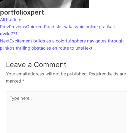
portfolioxpert
All Posts »
Prev
Previous
Chicken Road slot w kasynie online grafika i
dwik.771
Next
Excitement builds as a colorful sphere navigates through
plinkos thrilling obstacles en route to une
Next
Leave a Comment
Your email address will not be published.
Required fields are
marked
*
Type
here..