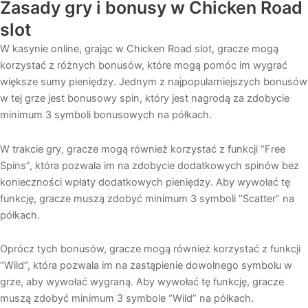
Zasady gry i bonusy w Chicken Road
slot
W kasynie online, grając w Chicken Road slot, gracze mogą
korzystać z różnych bonusów, które mogą pomóc im wygrać
większe sumy pieniędzy. Jednym z najpopularniejszych bonusów
w tej grze jest bonusowy spin, który jest nagrodą za zdobycie
minimum 3 symboli bonusowych na półkach.
W trakcie gry, gracze mogą również korzystać z funkcji “Free
Spins”, która pozwala im na zdobycie dodatkowych spinów bez
konieczności wpłaty dodatkowych pieniędzy. Aby wywołać tę
funkcję, gracze muszą zdobyć minimum 3 symboli “Scatter” na
półkach.
Oprócz tych bonusów, gracze mogą również korzystać z funkcji
“Wild”, która pozwala im na zastąpienie dowolnego symbolu w
grze, aby wywołać wygraną. Aby wywołać tę funkcję, gracze
muszą zdobyć minimum 3 symbole “Wild” na półkach.