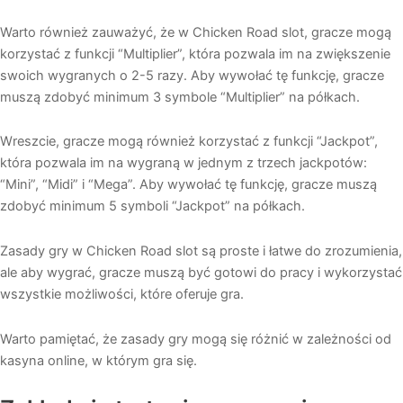
Warto również zauważyć, że w Chicken Road slot, gracze mogą
korzystać z funkcji “Multiplier”, która pozwala im na zwiększenie
swoich wygranych o 2-5 razy. Aby wywołać tę funkcję, gracze
muszą zdobyć minimum 3 symbole “Multiplier” na półkach.
Wreszcie, gracze mogą również korzystać z funkcji “Jackpot”,
która pozwala im na wygraną w jednym z trzech jackpotów:
“Mini”, “Midi” i “Mega”. Aby wywołać tę funkcję, gracze muszą
zdobyć minimum 5 symboli “Jackpot” na półkach.
Zasady gry w Chicken Road slot są proste i łatwe do zrozumienia,
ale aby wygrać, gracze muszą być gotowi do pracy i wykorzystać
wszystkie możliwości, które oferuje gra.
Warto pamiętać, że zasady gry mogą się różnić w zależności od
kasyna online, w którym gra się.