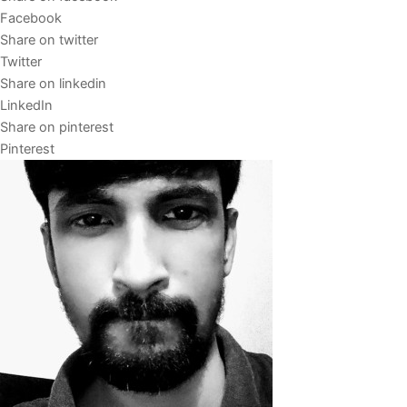
Facebook
Share on twitter
Twitter
Share on linkedin
LinkedIn
Share on pinterest
Pinterest