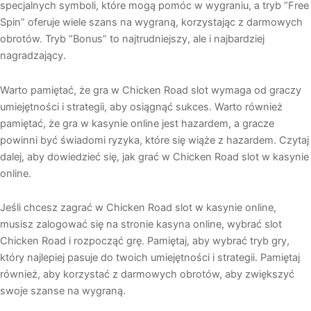
specjalnych symboli, które mogą pomóc w wygraniu, a tryb “Free
Spin” oferuje wiele szans na wygraną, korzystając z darmowych
obrotów. Tryb “Bonus” to najtrudniejszy, ale i najbardziej
nagradzający.
Warto pamiętać, że gra w Chicken Road slot wymaga od graczy
umiejętności i strategii, aby osiągnąć sukces. Warto również
pamiętać, że gra w kasynie online jest hazardem, a gracze
powinni być świadomi ryzyka, które się wiąże z hazardem. Czytaj
dalej, aby dowiedzieć się, jak grać w Chicken Road slot w kasynie
online.
Jeśli chcesz zagrać w Chicken Road slot w kasynie online,
musisz zalogować się na stronie kasyna online, wybrać slot
Chicken Road i rozpocząć grę. Pamiętaj, aby wybrać tryb gry,
który najlepiej pasuje do twoich umiejętności i strategii. Pamiętaj
również, aby korzystać z darmowych obrotów, aby zwiększyć
swoje szanse na wygraną.