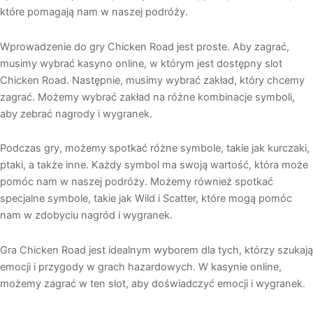
które pomagają nam w naszej podróży.
Wprowadzenie do gry Chicken Road jest proste. Aby zagrać,
musimy wybrać kasyno online, w którym jest dostępny slot
Chicken Road. Następnie, musimy wybrać zakład, który chcemy
zagrać. Możemy wybrać zakład na różne kombinacje symboli,
aby zebrać nagrody i wygranek.
Podczas gry, możemy spotkać różne symbole, takie jak kurczaki,
ptaki, a także inne. Każdy symbol ma swoją wartość, która może
pomóc nam w naszej podróży. Możemy również spotkać
specjalne symbole, takie jak Wild i Scatter, które mogą pomóc
nam w zdobyciu nagród i wygranek.
Gra Chicken Road jest idealnym wyborem dla tych, którzy szukają
emocji i przygody w grach hazardowych. W kasynie online,
możemy zagrać w ten slot, aby doświadczyć emocji i wygranek.