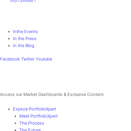
Inthe Events
In the Press
In the Blog
Facebook
Twitter
Youtube
Sign Up For a Free Account Here.
Access our Market Dashboards & Exclusive Content.
Explore PortfolioXpert
Meet PortfolioXpert
The Process
The Future