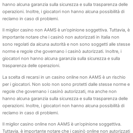
hanno alcuna garanzia sulla sicurezza e sulla trasparenza delle
operazioni. Inoltre, i giocatori non hanno alcuna possibilità di
reclamo in caso di problemi.
Il miglior casino non AAMS è un’opinione soggettiva. Tuttavia, è
importante notare che i casinò non autorizzati in Italia non
sono regolati da alcuna autorità e non sono soggetti alle stesse
norme e regole che governano i casinò autorizzati. Inoltre, i
giocatori non hanno alcuna garanzia sulla sicurezza e sulla
trasparenza delle operazioni.
La scelta di recarsi in un casino online non AAMS è un rischio
per i giocatori. Non solo non sono protetti dalle stesse norme e
regole che governano i casinò autorizzati, ma anche non
hanno alcuna garanzia sulla sicurezza e sulla trasparenza delle
operazioni. Inoltre, i giocatori non hanno alcuna possibilità di
reclamo in caso di problemi.
Il miglior casino online non AAMS è un’opinione soggettiva.
Tuttavia, è importante notare che i casinò online non autorizzati