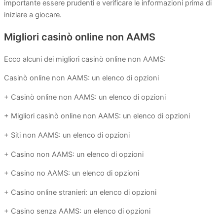
importante essere prudenti e verificare le informazioni prima di
iniziare a giocare.
Migliori casinò online non AAMS
Ecco alcuni dei migliori casinò online non AAMS:
Casinò online non AAMS: un elenco di opzioni
+ Casinò online non AAMS: un elenco di opzioni
+ Migliori casinò online non AAMS: un elenco di opzioni
+ Siti non AAMS: un elenco di opzioni
+ Casino non AAMS: un elenco di opzioni
+ Casino no AAMS: un elenco di opzioni
+ Casino online stranieri: un elenco di opzioni
+ Casino senza AAMS: un elenco di opzioni