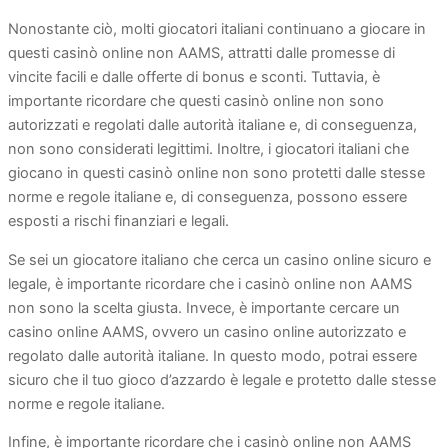
Nonostante ciò, molti giocatori italiani continuano a giocare in
questi casinò online non AAMS, attratti dalle promesse di
vincite facili e dalle offerte di bonus e sconti. Tuttavia, è
importante ricordare che questi casinò online non sono
autorizzati e regolati dalle autorità italiane e, di conseguenza,
non sono considerati legittimi. Inoltre, i giocatori italiani che
giocano in questi casinò online non sono protetti dalle stesse
norme e regole italiane e, di conseguenza, possono essere
esposti a rischi finanziari e legali.
Se sei un giocatore italiano che cerca un casino online sicuro e
legale, è importante ricordare che i casinò online non AAMS
non sono la scelta giusta. Invece, è importante cercare un
casino online AAMS, ovvero un casino online autorizzato e
regolato dalle autorità italiane. In questo modo, potrai essere
sicuro che il tuo gioco d’azzardo è legale e protetto dalle stesse
norme e regole italiane.
Infine, è importante ricordare che i casinò online non AAMS