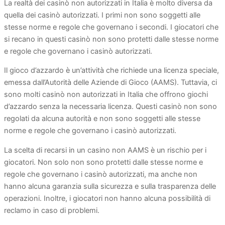
La realtà dei casinò non autorizzati in Italia è molto diversa da
quella dei casinò autorizzati. I primi non sono soggetti alle
stesse norme e regole che governano i secondi. I giocatori che
si recano in questi casinò non sono protetti dalle stesse norme
e regole che governano i casinò autorizzati.
Il gioco d’azzardo è un’attività che richiede una licenza speciale,
emessa dall’Autorità delle Aziende di Gioco (AAMS). Tuttavia, ci
sono molti casinò non autorizzati in Italia che offrono giochi
d’azzardo senza la necessaria licenza. Questi casinò non sono
regolati da alcuna autorità e non sono soggetti alle stesse
norme e regole che governano i casinò autorizzati.
La scelta di recarsi in un casino non AAMS è un rischio per i
giocatori. Non solo non sono protetti dalle stesse norme e
regole che governano i casinò autorizzati, ma anche non
hanno alcuna garanzia sulla sicurezza e sulla trasparenza delle
operazioni. Inoltre, i giocatori non hanno alcuna possibilità di
reclamo in caso di problemi.