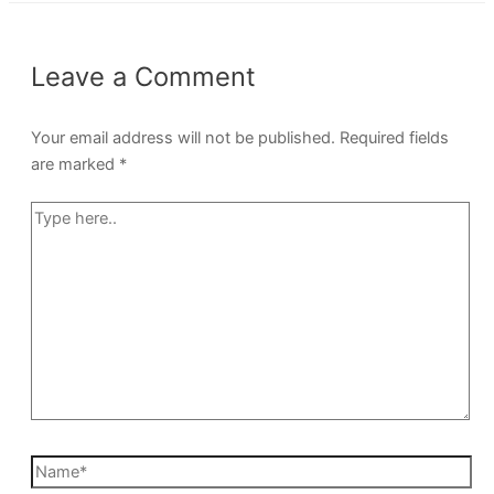
Leave a Comment
Your email address will not be published.
Required fields
are marked
*