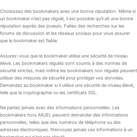
Choisissez des bookmakers avec une bonne réputation. Même si
un bookmaker n’est pas régulé, il est possible qu’il ait une bonne
réputation auprès des joueurs. Faites des recherches sur les
forums de discussion et les réseaux sociaux pour vous assurer
que le bookmaker est fiable.
Assurez-vous que le bookmaker utilise une sécurité de niveau
élevé. Les bookmakers régulés sont soumis à des normes de
sécurité strictes, mais même les bookmakers non régulés peuvent
utiliser des mesures de sécurité pour protéger vos données.
Demandez au bookmaker si il utilise une sécurité de niveau élevé,
telle que la cryptographie ou les certificats SSL.
Ne partez jamais avec des informations personnelles. Les
bookmakers hors ARJEL peuvent demander des informations
personnelles, telles que des numéros de téléphone ou des
adresses électroniques. N’envoyez jamais ces informations à un