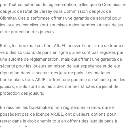
par d’autres autorités de réglementation, telles que la Commission
des jeux de l’État de Jersey ou la Commission des jeux de
Gibraltar. Ces plateformes offrent une garantie de sécurité pour
les joueurs, car elles sont soumises à des normes strictes de jeu
et de protection des joueurs.
Enfin, les bookmakers hors ARJEL peuvent choisir de se tourner
vers des solutions de paris en ligne qui ne sont pas régulées par
une autorité de réglementation, mais qui offrent une garantie de
sécurité pour les joueurs en raison de leur expérience et de leur
réputation dans le secteur des jeux de paris. Les meilleurs
bookmakers hors ARJEL offrent une garantie de sécurité pour les
joueurs, car ils sont soumis à des normes strictes de jeu et de
protection des joueurs.
En résumé, les bookmakers non réguliers en France, qui ne
possèdent pas de licence ARJEL, ont plusieurs options pour
rester dans le droit chemin tout en offrant des jeux de paris à