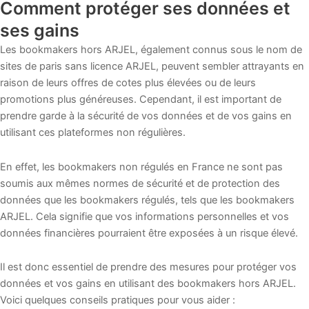
Comment protéger ses données et
ses gains
Les bookmakers hors ARJEL, également connus sous le nom de
sites de paris sans licence ARJEL, peuvent sembler attrayants en
raison de leurs offres de cotes plus élevées ou de leurs
promotions plus généreuses. Cependant, il est important de
prendre garde à la sécurité de vos données et de vos gains en
utilisant ces plateformes non régulières.
En effet, les bookmakers non régulés en France ne sont pas
soumis aux mêmes normes de sécurité et de protection des
données que les bookmakers régulés, tels que les bookmakers
ARJEL. Cela signifie que vos informations personnelles et vos
données financières pourraient être exposées à un risque élevé.
Il est donc essentiel de prendre des mesures pour protéger vos
données et vos gains en utilisant des bookmakers hors ARJEL.
Voici quelques conseils pratiques pour vous aider :