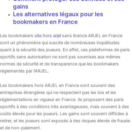
gains
Les alternatives légaux pour les
bookmakers en France
Les bookmakers
site hors arjel
sans licence ARJEL en France
sont un phénomène qui suscite de nombreuses inquiétudes
quant à la sécurité des joueurs. En effet, ces plateformes de paris
sportifs sans autorisation ne sont pas soumises aux mêmes
normes de sécurité et de transparence que les bookmakers
réglementés par l’ARJEL.
Les bookmakers hors ARJEL en France sont souvent des
entreprises étrangères qui ne respectent pas les lois et les
réglementations en vigueur en France. Ils proposent des paris
sportifs à des conditions très avantageuses, mais souvent à des
coûts élevés pour les joueurs. Les gains sont souvent difficiles à
retirer, et les joueurs sont exposés à des risques élevés de fraude
et de non-paiement.