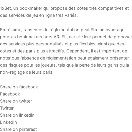
1xBet, un bookmaker qui propose des cotes très compétitives et
des services de jeu en ligne très variés.
En résumé, l’absence de réglementation peut être un avantage
pour les bookmakers hors ARJEL, car elle leur permet de proposer
des services plus personnalisés et plus flexibles, ainsi que des
cotes et des paris plus attractifs. Cependant, il est important de
noter que l’absence de réglementation peut également présenter
des risques pour les joueurs, tels que la perte de leurs gains ou la
non-réglage de leurs paris.
Share on facebook
Facebook
Share on twitter
Twitter
Share on linkedin
LinkedIn
Share on pinterest