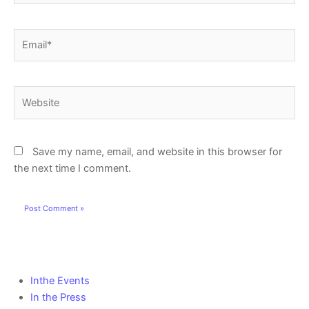
Email*
Website
Save my name, email, and website in this browser for
the next time I comment.
Inthe Events
In the Press