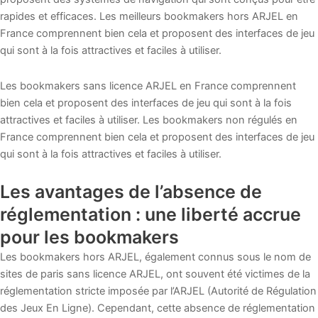
rapides et efficaces. Les meilleurs bookmakers hors ARJEL en
France comprennent bien cela et proposent des interfaces de jeu
qui sont à la fois attractives et faciles à utiliser.
Les bookmakers sans licence ARJEL en France comprennent
bien cela et proposent des interfaces de jeu qui sont à la fois
attractives et faciles à utiliser. Les bookmakers non régulés en
France comprennent bien cela et proposent des interfaces de jeu
qui sont à la fois attractives et faciles à utiliser.
Les avantages de l’absence de
réglementation : une liberté accrue
pour les bookmakers
Les bookmakers hors ARJEL, également connus sous le nom de
sites de paris sans licence ARJEL, ont souvent été victimes de la
réglementation stricte imposée par l’ARJEL (Autorité de Régulation
des Jeux En Ligne). Cependant, cette absence de réglementation