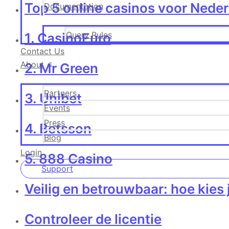
Top 5 online casinos voor Neder
Documentation
Query Rules
1. CasinoEuro
Contact Us
About
2. Mr Green
Partners
3. Unibet
Events
Press
4. Betsson
Blog
Login
5. 888 Casino
Support
Veilig en betrouwbaar: hoe kies 
Controleer de licentie