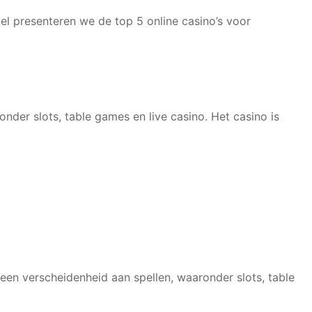
ikel presenteren we de top 5 online casino’s voor
nder slots, table games en live casino. Het casino is
 een verscheidenheid aan spellen, waaronder slots, table