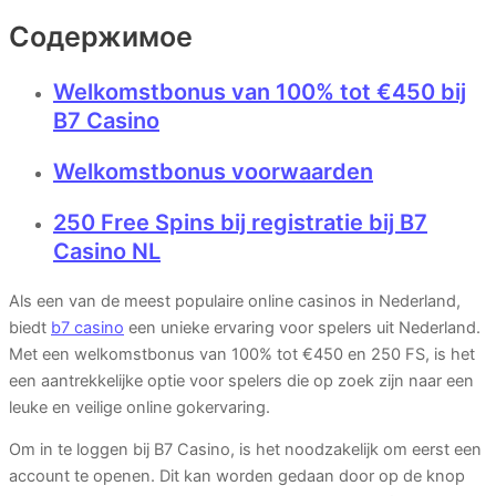
Содержимое
Welkomstbonus van 100% tot €450 bij
B7 Casino
Welkomstbonus voorwaarden
250 Free Spins bij registratie bij B7
Casino NL
Als een van de meest populaire online casinos in Nederland,
biedt
b7 casino
een unieke ervaring voor spelers uit Nederland.
Met een welkomstbonus van 100% tot €450 en 250 FS, is het
een aantrekkelijke optie voor spelers die op zoek zijn naar een
leuke en veilige online gokervaring.
Om in te loggen bij B7 Casino, is het noodzakelijk om eerst een
account te openen. Dit kan worden gedaan door op de knop