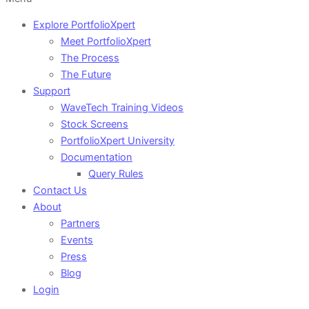
Explore PortfolioXpert
Meet PortfolioXpert
The Process
The Future
Support
WaveTech Training Videos
Stock Screens
PortfolioXpert University
Documentation
Query Rules
Contact Us
About
Partners
Events
Press
Blog
Login