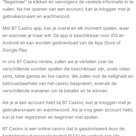
“Registreer” te klikken en vervolgens de vereiste informatie in te
vullen. Na het openen van een account, kan je inloggen met je
gebruikersnaam en wachtwoord.
Met B7 Casino app, kan je overal en elk moment spelen, waar
en wanneer je maar wilt. De app is beschikbaar voor iOS en
Android en kan worden gedownload van de App Store of
Google Play.
In ons B7 Casino review, zullen we je vertellen over de
verschillende soorten spellen die beschikbaar zijn, zoals video
slots, table games en live casino. We zullen ook de veiligheid en
betrouwbaarheid van het casino bespreken, evenals de
verschillende manieren om te betalen en te winnen.
Als je al een account hebt bij B7 Casino, kun je inloggen met je
gebruikersnaam en wachtwoord. Als je nog geen account hebt,
kun je hier registreren en beginnen met spelen.
B7 Casino is een online casino dat is geautoriseerd door de