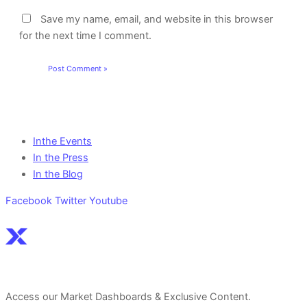
Save my name, email, and website in this browser
for the next time I comment.
Inthe Events
In the Press
In the Blog
Facebook
Twitter
Youtube
Sign Up For a Free Account Here.
Access our Market Dashboards & Exclusive Content.