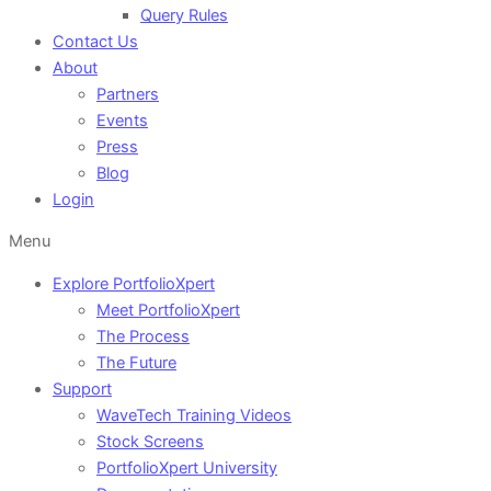
Query Rules
Contact Us
About
Partners
Events
Press
Blog
Login
Menu
Explore PortfolioXpert
Meet PortfolioXpert
The Process
The Future
Support
WaveTech Training Videos
Stock Screens
PortfolioXpert University