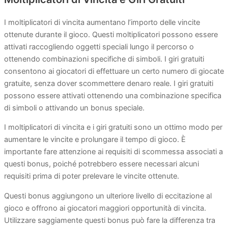
I moltiplicatori di vincita aumentano l’importo delle vincite
ottenute durante il gioco. Questi moltiplicatori possono essere
attivati raccogliendo oggetti speciali lungo il percorso o
ottenendo combinazioni specifiche di simboli. I giri gratuiti
consentono ai giocatori di effettuare un certo numero di giocate
gratuite, senza dover scommettere denaro reale. I giri gratuiti
possono essere attivati ottenendo una combinazione specifica
di simboli o attivando un bonus speciale.
I moltiplicatori di vincita e i giri gratuiti sono un ottimo modo per
aumentare le vincite e prolungare il tempo di gioco. È
importante fare attenzione ai requisiti di scommessa associati a
questi bonus, poiché potrebbero essere necessari alcuni
requisiti prima di poter prelevare le vincite ottenute.
Questi bonus aggiungono un ulteriore livello di eccitazione al
gioco e offrono ai giocatori maggiori opportunità di vincita.
Utilizzare saggiamente questi bonus può fare la differenza tra