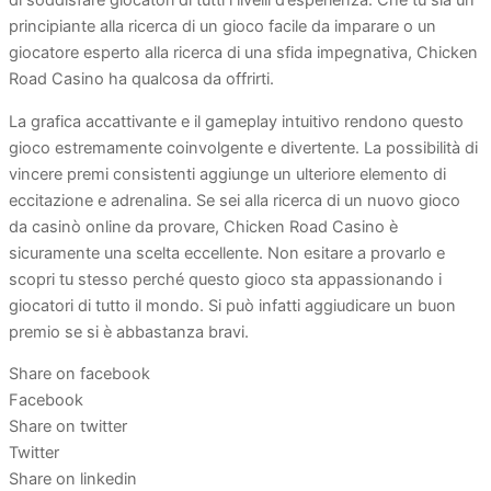
di soddisfare giocatori di tutti i livelli d’esperienza. Che tu sia un
principiante alla ricerca di un gioco facile da imparare o un
giocatore esperto alla ricerca di una sfida impegnativa, Chicken
Road Casino ha qualcosa da offrirti.
La grafica accattivante e il gameplay intuitivo rendono questo
gioco estremamente coinvolgente e divertente. La possibilità di
vincere premi consistenti aggiunge un ulteriore elemento di
eccitazione e adrenalina. Se sei alla ricerca di un nuovo gioco
da casinò online da provare, Chicken Road Casino è
sicuramente una scelta eccellente. Non esitare a provarlo e
scopri tu stesso perché questo gioco sta appassionando i
giocatori di tutto il mondo. Si può infatti aggiudicare un buon
premio se si è abbastanza bravi.
Share on facebook
Facebook
Share on twitter
Twitter
Share on linkedin