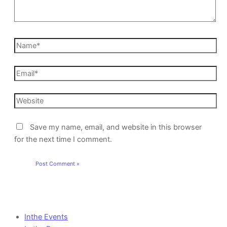
Save my name, email, and website in this browser
for the next time I comment.
Inthe Events