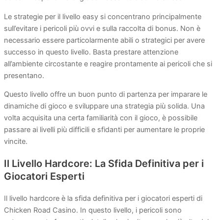
Le strategie per il livello easy si concentrano principalmente
sull’evitare i pericoli più ovvi e sulla raccolta di bonus. Non è
necessario essere particolarmente abili o strategici per avere
successo in questo livello. Basta prestare attenzione
all’ambiente circostante e reagire prontamente ai pericoli che si
presentano.
Questo livello offre un buon punto di partenza per imparare le
dinamiche di gioco e sviluppare una strategia più solida. Una
volta acquisita una certa familiarità con il gioco, è possibile
passare ai livelli più difficili e sfidanti per aumentare le proprie
vincite.
Il Livello Hardcore: La Sfida Definitiva per i
Giocatori Esperti
Il livello hardcore è la sfida definitiva per i giocatori esperti di
Chicken Road Casino. In questo livello, i pericoli sono