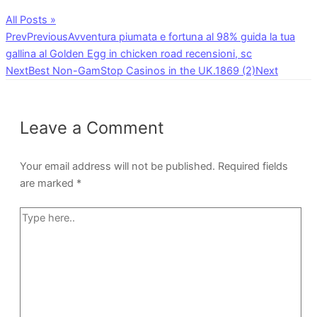
All Posts »
Prev
Previous
Avventura piumata e fortuna al 98% guida la tua
gallina al Golden Egg in chicken road recensioni, sc
Next
Best Non-GamStop Casinos in the UK.1869 (2)
Next
Leave a Comment
Your email address will not be published.
Required fields
are marked
*