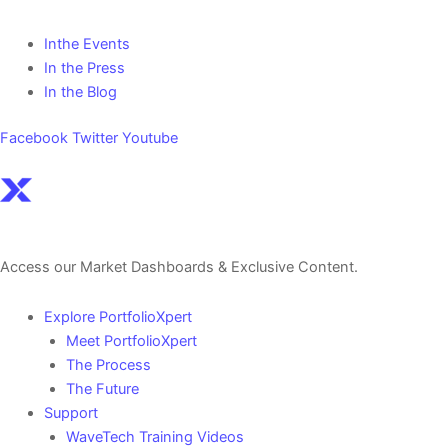
Inthe Events
In the Press
In the Blog
Facebook
Twitter
Youtube
Sign Up For a Free Account Here.
Access our Market Dashboards & Exclusive Content.
Explore PortfolioXpert
Meet PortfolioXpert
The Process
The Future
Support
WaveTech Training Videos