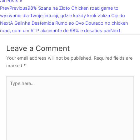
All Posts »
Prev
Previous
98% Szans na Złoto Chicken road game to
wyzwanie dla Twojej intuicji, gdzie każdy krok zbliża Cię do
Next
A Galinha Destemida Rumo ao Ovo Dourado no chicken
road, com um RTP alucinante de 98% e desafios par
Next
Leave a Comment
Your email address will not be published.
Required fields are
marked
*
Type
here..