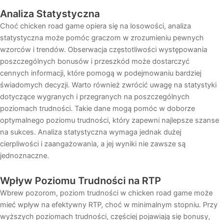
Analiza Statystyczna
Choć chicken road game opiera się na losowości, analiza
statystyczna może pomóc graczom w zrozumieniu pewnych
wzorców i trendów. Obserwacja częstotliwości występowania
poszczególnych bonusów i przeszkód może dostarczyć
cennych informacji, które pomogą w podejmowaniu bardziej
świadomych decyzji. Warto również zwrócić uwagę na statystyki
dotyczące wygranych i przegranych na poszczególnych
poziomach trudności. Takie dane mogą pomóc w doborze
optymalnego poziomu trudności, który zapewni najlepsze szanse
na sukces. Analiza statystyczna wymaga jednak dużej
cierpliwości i zaangażowania, a jej wyniki nie zawsze są
jednoznaczne.
Wpływ Poziomu Trudności na RTP
Wbrew pozorom, poziom trudności w chicken road game może
mieć wpływ na efektywny RTP, choć w minimalnym stopniu. Przy
wyższych poziomach trudności, częściej pojawiają się bonusy,