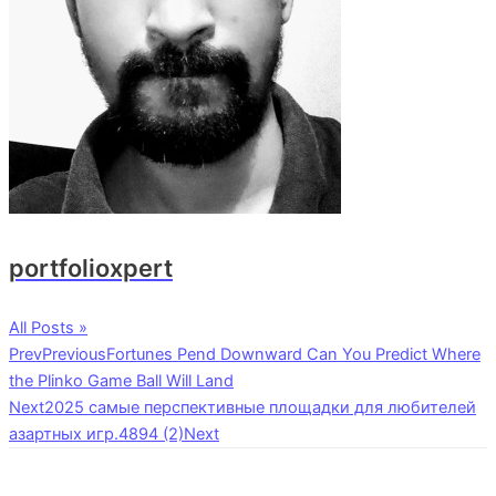
portfolioxpert
All Posts »
Prev
Previous
Fortunes Pend Downward Can You Predict Where
the Plinko Game Ball Will Land
Next
2025 самые перспективные площадки для любителей
азартных игр.4894 (2)
Next