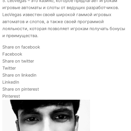
5. LeoVegas – это казино, которое предлагает игрокам
игровые автоматы и слоты от ведущих разработчиков.
LeoVegas известен своей широкой гаммой игровых
автоматов и слотов, а также своей программой
лояльности, которая позволяет игрокам получать бонусы
и преимущества.
Share on facebook
Facebook
Share on twitter
Twitter
Share on linkedin
LinkedIn
Share on pinterest
Pinterest