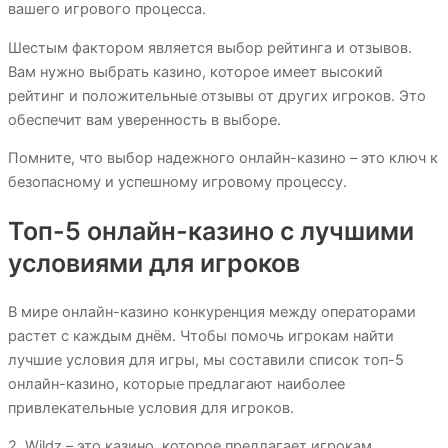
вашего игрового процесса.
Шестым фактором является выбор рейтинга и отзывов.
Вам нужно выбрать казино, которое имеет высокий
рейтинг и положительные отзывы от других игроков. Это
обеспечит вам уверенность в выборе.
Помните, что выбор надежного онлайн-казино – это ключ к
безопасному и успешному игровому процессу.
Топ-5 онлайн-казино с лучшими
условиями для игроков
В мире онлайн-казино конкуренция между операторами
растет с каждым днём. Чтобы помочь игрокам найти
лучшие условия для игры, мы составили список топ-5
онлайн-казино, которые предлагают наиболее
привлекательные условия для игроков.
2. Wildz – это казино, которое предлагает игрокам