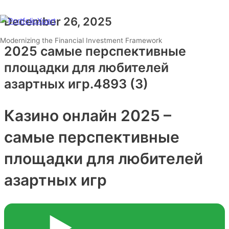
Skip
Type
Name*
Email*
Website
to
here..
December 26, 2025
Main
Menu
content
Modernizing the Financial Investment Framework
2025 самые перспективные
площадки для любителей
азартных игр.4893 (3)
Казино онлайн 2025 –
самые перспективные
площадки для любителей
азартных игр
▶️