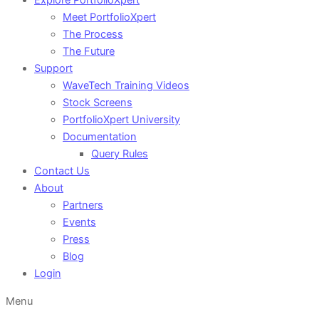
Explore PortfolioXpert
Meet PortfolioXpert
The Process
The Future
Support
WaveTech Training Videos
Stock Screens
PortfolioXpert University
Documentation
Query Rules
Contact Us
About
Partners
Events
Press
Blog
Login
Menu