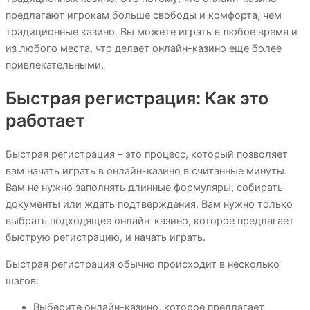
предлагают игрокам больше свободы и комфорта, чем
традиционные казино. Вы можете играть в любое время и
из любого места, что делает онлайн-казино еще более
привлекательными.
Быстрая регистрация: Как это
работает
Быстрая регистрация – это процесс, который позволяет
вам начать играть в онлайн-казино в считанные минуты.
Вам не нужно заполнять длинные формуляры, собирать
документы или ждать подтверждения. Вам нужно только
выбрать подходящее онлайн-казино, которое предлагает
быструю регистрацию, и начать играть.
Быстрая регистрация обычно происходит в несколько
шагов:
Выберите онлайн-казино, которое предлагает