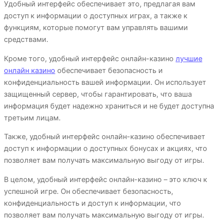
Удобный интерфейс обеспечивает это, предлагая вам
доступ к информации о доступных играх, а также к
функциям, которые помогут вам управлять вашими
средствами.
Кроме того, удобный интерфейс онлайн-казино
лучшие
онлайн казино
обеспечивает безопасность и
конфиденциальность вашей информации. Он использует
защищенный сервер, чтобы гарантировать, что ваша
информация будет надежно храниться и не будет доступна
третьим лицам.
Также, удобный интерфейс онлайн-казино обеспечивает
доступ к информации о доступных бонусах и акциях, что
позволяет вам получать максимальную выгоду от игры.
В целом, удобный интерфейс онлайн-казино – это ключ к
успешной игре. Он обеспечивает безопасность,
конфиденциальность и доступ к информации, что
позволяет вам получать максимальную выгоду от игры.