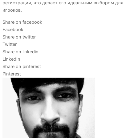
регистрации, что делает его идеальным выбором для
игроков.
Share on facebook
Facebook
Share on twitter
Twitter
Share on linkedin
LinkedIn
Share on pinterest
Pinterest