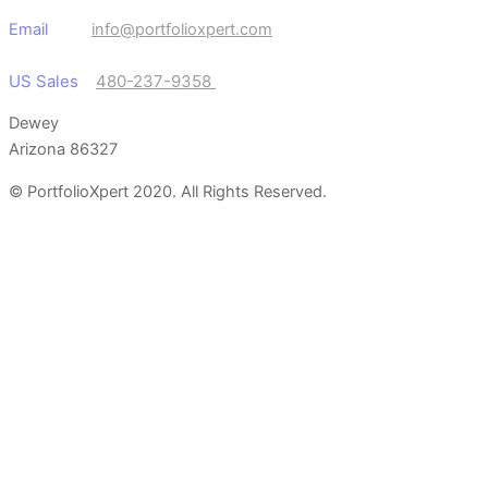
Email
info@portfolioxpert.com
US Sales
480-237-9358
Dewey
Arizona 86327
© PortfolioXpert 2020. All Rights Reserved.