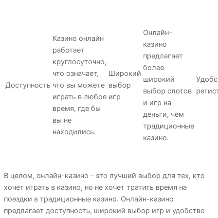
Онлайн-
Казино онлайн
казино
работает
предлагает
круглосуточно,
более
что означает,
Широкий
широкий
Удобс
Доступность
что вы можете
выбор
выбор слотов
регис
играть в любое
игр
и игр на
время, где бы
деньги, чем
вы не
традиционные
находились.
казино.
В целом, онлайн-казино – это лучший выбор для тех, кто
хочет играть в казино, но не хочет тратить время на
поездки в традиционные казино. Онлайн-казино
предлагает доступность, широкий выбор игр и удобство