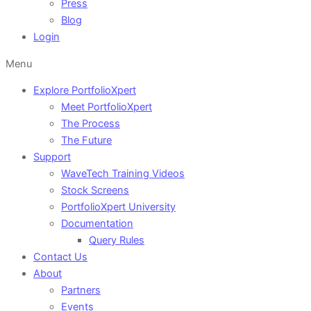
Press
Blog
Login
Menu
Explore PortfolioXpert
Meet PortfolioXpert
The Process
The Future
Support
WaveTech Training Videos
Stock Screens
PortfolioXpert University
Documentation
Query Rules
Contact Us
About
Partners
Events