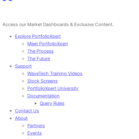
Sign Up For a Free Account Here.
Access our Market Dashboards & Exclusive Content.
Explore PortfolioXpert
Meet PortfolioXpert
The Process
The Future
Support
WaveTech Training Videos
Stock Screens
PortfolioXpert University
Documentation
Query Rules
Contact Us
About
Partners
Events