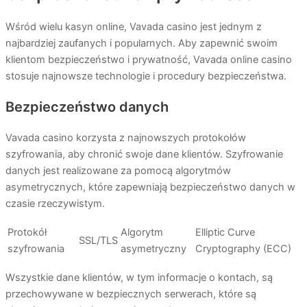
Wśród wielu kasyn online, Vavada casino jest jednym z
najbardziej zaufanych i popularnych. Aby zapewnić swoim
klientom bezpieczeństwo i prywatność, Vavada online casino
stosuje najnowsze technologie i procedury bezpieczeństwa.
Bezpieczeństwo danych
Vavada casino korzysta z najnowszych protokołów
szyfrowania, aby chronić swoje dane klientów. Szyfrowanie
danych jest realizowane za pomocą algorytmów
asymetrycznych, które zapewniają bezpieczeństwo danych w
czasie rzeczywistym.
Protokół
Algorytm
Elliptic Curve
SSL/TLS
szyfrowania
asymetryczny
Cryptography (ECC)
Wszystkie dane klientów, w tym informacje o kontach, są
przechowywane w bezpiecznych serwerach, które są