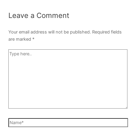
Leave a Comment
Your email address will not be published.
Required fields
are marked
*