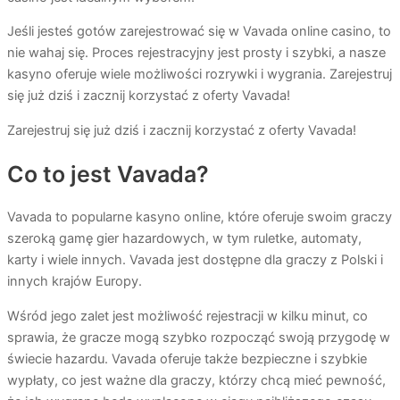
Jeśli jesteś gotów zarejestrować się w Vavada online casino, to
nie wahaj się. Proces rejestracyjny jest prosty i szybki, a nasze
kasyno oferuje wiele możliwości rozrywki i wygrania. Zarejestruj
się już dziś i zacznij korzystać z oferty Vavada!
Zarejestruj się już dziś i zacznij korzystać z oferty Vavada!
Co to jest Vavada?
Vavada to popularne kasyno online, które oferuje swoim graczy
szeroką gamę gier hazardowych, w tym ruletke, automaty,
karty i wiele innych. Vavada jest dostępne dla graczy z Polski i
innych krajów Europy.
Wśród jego zalet jest możliwość rejestracji w kilku minut, co
sprawia, że gracze mogą szybko rozpocząć swoją przygodę w
świecie hazardu. Vavada oferuje także bezpieczne i szybkie
wypłaty, co jest ważne dla graczy, którzy chcą mieć pewność,