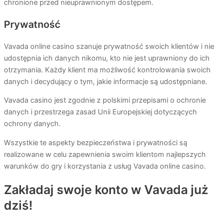
chronione przed nieuprawnionym dostępem.
Prywatność
Vavada online casino szanuje prywatność swoich klientów i nie
udostępnia ich danych nikomu, kto nie jest uprawniony do ich
otrzymania. Każdy klient ma możliwość kontrolowania swoich
danych i decydujący o tym, jakie informacje są udostępniane.
Vavada casino jest zgodnie z polskimi przepisami o ochronie
danych i przestrzega zasad Unii Europejskiej dotyczących
ochrony danych.
Wszystkie te aspekty bezpieczeństwa i prywatności są
realizowane w celu zapewnienia swoim klientom najlepszych
warunków do gry i korzystania z usług Vavada online casino.
Zakładaj swoje konto w Vavada już
dziś!