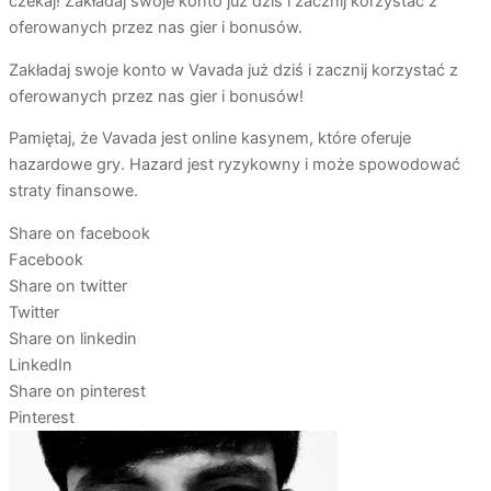
czekaj! Zakładaj swoje konto już dziś i zacznij korzystać z
oferowanych przez nas gier i bonusów.
Zakładaj swoje konto w Vavada już dziś i zacznij korzystać z
oferowanych przez nas gier i bonusów!
Pamiętaj, że Vavada jest online kasynem, które oferuje
hazardowe gry. Hazard jest ryzykowny i może spowodować
straty finansowe.
Share on facebook
Facebook
Share on twitter
Twitter
Share on linkedin
LinkedIn
Share on pinterest
Pinterest