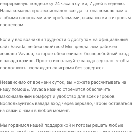
непрерывную поддержку 24 часа в сутки, 7 дней в неделю.
Наша команда профессионалов всегда готова помочь вам с
любыми вопросами или проблемами, связанными с игровым
процессом.
Если у вас возникли трудности с доступом на официальный
сайт Vavada, не беспокойтесь! Мы предлагаем рабочее
зеркало Vavada, которое обеспечивает бесперебойный вход
в вавада казино. Просто используйте вавада зеркало, чтобы
продолжить наслаждаться играми без задержек.
Независимо от времени суток, вы можете рассчитывать на
нашу помощь. Vavada казино стремится обеспечить
максимальный комфорт и удобство для всех игроков.
Воспользуйтесь вавада вход через зеркало, чтобы оставаться
на связи с нами в любой момент.
Мы гордимся нашей поддержкой и готовы решать любые