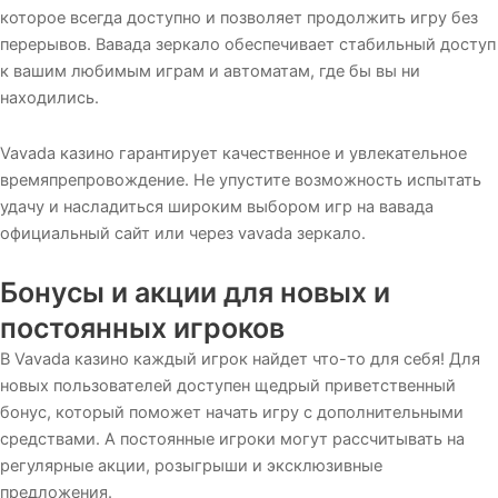
которое всегда доступно и позволяет продолжить игру без
перерывов. Вавада зеркало обеспечивает стабильный доступ
к вашим любимым играм и автоматам, где бы вы ни
находились.
Vavada казино гарантирует качественное и увлекательное
времяпрепровождение. Не упустите возможность испытать
удачу и насладиться широким выбором игр на вавада
официальный сайт или через vavada зеркало.
Бонусы и акции для новых и
постоянных игроков
В Vavada казино каждый игрок найдет что-то для себя! Для
новых пользователей доступен щедрый приветственный
бонус, который поможет начать игру с дополнительными
средствами. А постоянные игроки могут рассчитывать на
регулярные акции, розыгрыши и эксклюзивные
предложения.