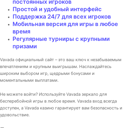
постоянных игроков
Простой и удобный интерфейс
Поддержка 24/7 для всех игроков
Мобильная версия для игры в любое
время
Регулярные турниры с крупными
призами
Vavada официальный сайт – это ваш ключ к незабываемым
впечатлениям и крупным выигрышам. Наслаждайтесь
широким выбором игр, щедрыми бонусами и
моментальными выплатами.
Не можете войти? Используйте Vavada зеркало для
бесперебойной игры в любое время. Vavada вход всегда
доступен, а Vavada казино гарантирует вам безопасность и
удовольствие.