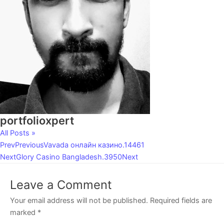
portfolioxpert
All Posts »
Prev
Previous
Vavada онлайн казино.14461
Next
Glory Casino Bangladesh.3950
Next
Leave a Comment
Your email address will not be published.
Required fields are
marked
*