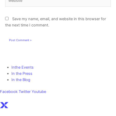
Save my name, email, and website in this browser for
the next time I comment.
Inthe Events
In the Press
In the Blog
Facebook
Twitter
Youtube
Sign Up For a Free Account Here.