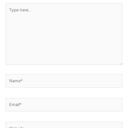
Type
here..
Name*
Email*
Website