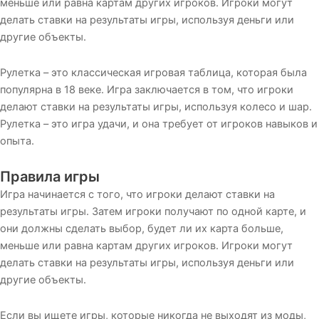
меньше или равна картам других игроков. Игроки могут
делать ставки на результаты игры, используя деньги или
другие объекты.
Рулетка – это классическая игровая таблица, которая была
популярна в 18 веке. Игра заключается в том, что игроки
делают ставки на результаты игры, используя колесо и шар.
Рулетка – это игра удачи, и она требует от игроков навыков и
опыта.
Правила игры
Игра начинается с того, что игроки делают ставки на
результаты игры. Затем игроки получают по одной карте, и
они должны сделать выбор, будет ли их карта больше,
меньше или равна картам других игроков. Игроки могут
делать ставки на результаты игры, используя деньги или
другие объекты.
Если вы ищете игры, которые никогда не выходят из моды,