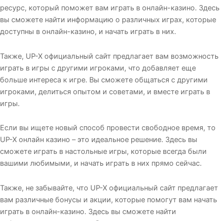
ресурс, который поможет вам играть в онлайн-казино. Здесь
вы сможете найти информацию о различных играх, которые
доступны в онлайн-казино, и начать играть в них.
Также, UP-X официальный сайт предлагает вам возможность
играть в игры с другими игроками, что добавляет еще
больше интереса к игре. Вы сможете общаться с другими
игроками, делиться опытом и советами, и вместе играть в
игры.
Если вы ищете новый способ провести свободное время, то
UP-X онлайн казино – это идеальное решение. Здесь вы
сможете играть в настольные игры, которые всегда были
вашими любимыми, и начать играть в них прямо сейчас.
Также, не забывайте, что UP-X официальный сайт предлагает
вам различные бонусы и акции, которые помогут вам начать
играть в онлайн-казино. Здесь вы сможете найти