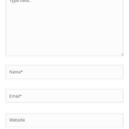
here..
Name*
Email*
Website