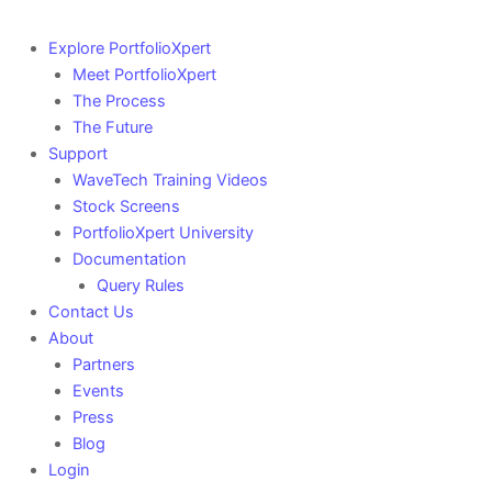
Explore PortfolioXpert
Meet PortfolioXpert
The Process
The Future
Support
WaveTech Training Videos
Stock Screens
PortfolioXpert University
Documentation
Query Rules
Contact Us
About
Partners
Events
Press
Blog
Login