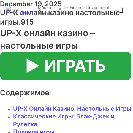
December 19, 2025
Skip
Mai
Modernizing the Financial Investment
to
UP-X онлайн казино настольные
Framework
content
Me
игры.915
UP-X онлайн казино –
настольные игры
▶️ ИГРАТЬ
Содержимое
UP-X Онлайн Казино: Настольные Игры
Классические Игры: Блэк-Джек и
Рулетка
Правила игры