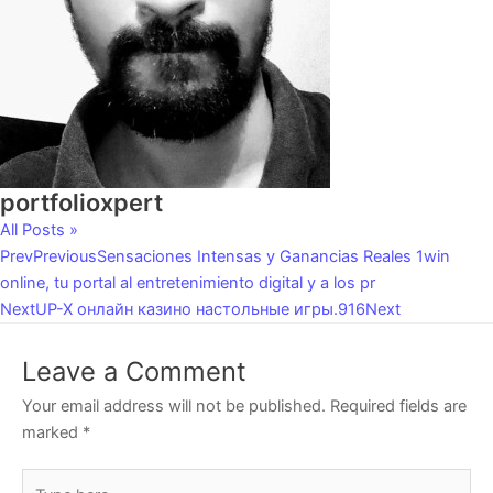
portfolioxpert
All Posts »
Prev
Previous
Sensaciones Intensas y Ganancias Reales 1win
online, tu portal al entretenimiento digital y a los pr
Next
UP-X онлайн казино настольные игры.916
Next
Leave a Comment
Your email address will not be published.
Required fields are
marked
*
Type