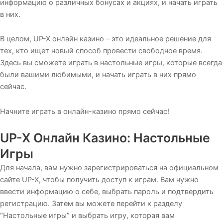
информацию о различных бонусах и акциях, и начать играть
в них.
В целом, UP-X онлайн казино – это идеальное решение для
тех, кто ищет новый способ провести свободное время.
Здесь вы сможете играть в настольные игры, которые всегда
были вашими любимыми, и начать играть в них прямо
сейчас.
Начните играть в онлайн-казино прямо сейчас!
UP-X Онлайн Казино: Настольные
Игры
Для начала, вам нужно зарегистрироваться на официальном
сайте UP-X, чтобы получить доступ к играм. Вам нужно
ввести информацию о себе, выбрать пароль и подтвердить
регистрацию. Затем вы можете перейти к разделу
“Настольные игры” и выбрать игру, которая вам