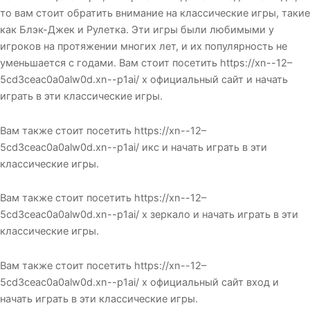
то вам стоит обратить внимание на классические игры, такие
как Блэк-Джек и Рулетка. Эти игры были любимыми у
игроков на протяжении многих лет, и их популярность не
уменьшается с годами. Вам стоит посетить https://xn--12–
5cd3ceac0a0alw0d.xn--p1ai/ x официальный сайт и начать
играть в эти классические игры.
Вам также стоит посетить https://xn--12–
5cd3ceac0a0alw0d.xn--p1ai/ икс и начать играть в эти
классические игры.
Вам также стоит посетить https://xn--12–
5cd3ceac0a0alw0d.xn--p1ai/ x зеркало и начать играть в эти
классические игры.
Вам также стоит посетить https://xn--12–
5cd3ceac0a0alw0d.xn--p1ai/ x официальный сайт вход и
начать играть в эти классические игры.