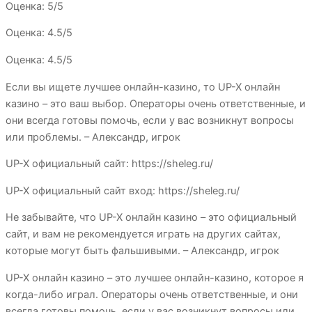
Оценка: 5/5
Оценка: 4.5/5
Оценка: 4.5/5
Если вы ищете лучшее онлайн-казино, то UP-X онлайн
казино – это ваш выбор. Операторы очень ответственные, и
они всегда готовы помочь, если у вас возникнут вопросы
или проблемы. – Александр, игрок
UP-X официальный сайт: https://sheleg.ru/
UP-X официальный сайт вход: https://sheleg.ru/
Не забывайте, что UP-X онлайн казино – это официальный
сайт, и вам не рекомендуется играть на других сайтах,
которые могут быть фальшивыми. – Александр, игрок
UP-X онлайн казино – это лучшее онлайн-казино, которое я
когда-либо играл. Операторы очень ответственные, и они
всегда готовы помочь, если у вас возникнут вопросы или