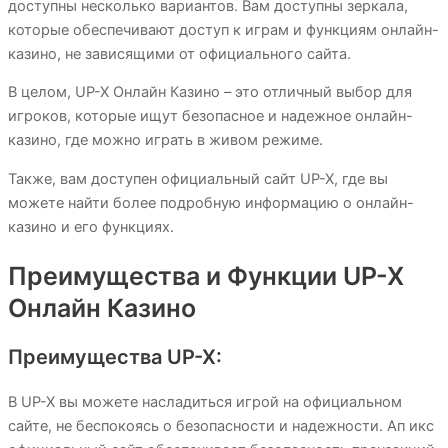
доступны несколько вариантов. Вам доступны зеркала,
которые обеспечивают доступ к играм и функциям онлайн-
казино, не зависящими от официального сайта.
В целом, UP-X Онлайн Казино – это отличный выбор для
игроков, которые ищут безопасное и надежное онлайн-
казино, где можно играть в живом режиме.
Также, вам доступен официальный сайт UP-X, где вы
можете найти более подробную информацию о онлайн-
казино и его функциях.
Преимущества и Функции UP-X
Онлайн Казино
Преимущества UP-X:
В UP-X вы можете насладиться игрой на официальном
сайте, не беспокоясь о безопасности и надежности. Ап икс