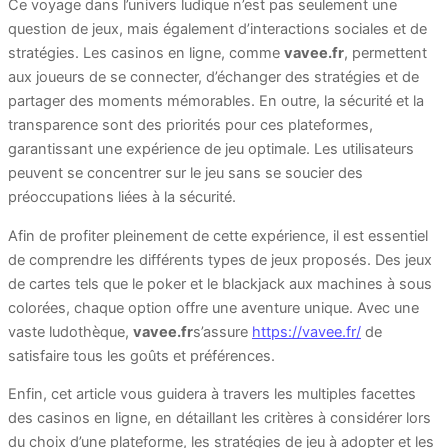
Ce voyage dans l’univers ludique n’est pas seulement une
question de jeux, mais également d’interactions sociales et de
stratégies. Les casinos en ligne, comme
vavee.fr
, permettent
aux joueurs de se connecter, d’échanger des stratégies et de
partager des moments mémorables. En outre, la sécurité et la
transparence sont des priorités pour ces plateformes,
garantissant une expérience de jeu optimale. Les utilisateurs
peuvent se concentrer sur le jeu sans se soucier des
préoccupations liées à la sécurité.
Afin de profiter pleinement de cette expérience, il est essentiel
de comprendre les différents types de jeux proposés. Des jeux
de cartes tels que le poker et le blackjack aux machines à sous
colorées, chaque option offre une aventure unique. Avec une
vaste ludothèque,
vavee.fr
s’assure
https://vavee.fr/
de
satisfaire tous les goûts et préférences.
Enfin, cet article vous guidera à travers les multiples facettes
des casinos en ligne, en détaillant les critères à considérer lors
du choix d’une plateforme, les stratégies de jeu à adopter et les