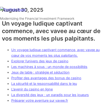
Skip
Type
Name*
Email*
Website
to
here..
August 30, 2025
Main
Menu
content
Modernizing the Financial Investment Framework
Un voyage ludique captivant
commence, avec vavee au cœur de
vos moments les plus palpitants.
Un voyage ludique captivant commence, avec vavee au
cœur de vos moments les plus palpitants.
Explorer l’univers des jeux de casino
Les machines à sous : un monde de possibilités
Jeux de table : stratégie et séduction
Profiter des avantages des bonus de casino
La sécurité et la responsabilité dans le jeu
L’avenir du casino en ligne
La diversité des jeux : un paradis pour les joueurs
Préparer votre aventure sur vavee.fr