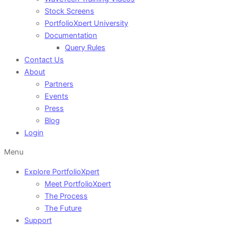
Stock Screens
PortfolioXpert University
Documentation
Query Rules
Contact Us
About
Partners
Events
Press
Blog
Login
Menu
Explore PortfolioXpert
Meet PortfolioXpert
The Process
The Future
Support