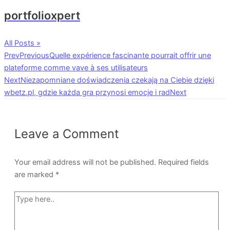
portfolioxpert
All Posts »
Prev
Previous
Quelle expérience fascinante pourrait offrir une
plateforme comme vave à ses utilisateurs
Next
Niezapomniane doświadczenia czekają na Ciebie dzięki
wbetz.pl, gdzie każda gra przynosi emocje i rad
Next
Leave a Comment
Your email address will not be published.
Required fields
are marked
*