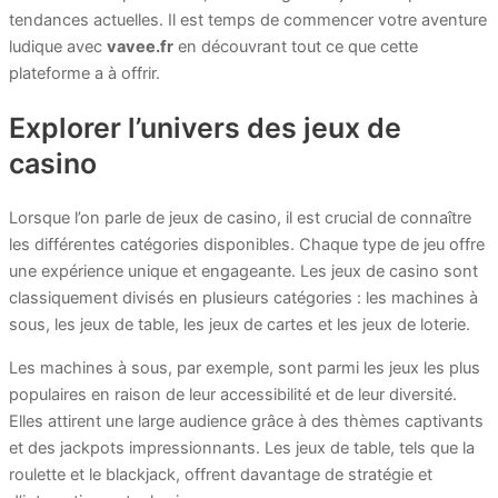
tendances actuelles. Il est temps de commencer votre aventure
ludique avec
vavee.fr
en découvrant tout ce que cette
plateforme a à offrir.
Explorer l’univers des jeux de
casino
Lorsque l’on parle de jeux de casino, il est crucial de connaître
les différentes catégories disponibles. Chaque type de jeu offre
une expérience unique et engageante. Les jeux de casino sont
classiquement divisés en plusieurs catégories : les machines à
sous, les jeux de table, les jeux de cartes et les jeux de loterie.
Les machines à sous, par exemple, sont parmi les jeux les plus
populaires en raison de leur accessibilité et de leur diversité.
Elles attirent une large audience grâce à des thèmes captivants
et des jackpots impressionnants. Les jeux de table, tels que la
roulette et le blackjack, offrent davantage de stratégie et