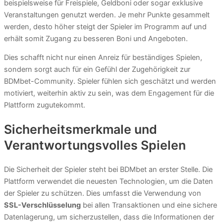
beispielsweise für Freispiele, Geldboni oder sogar exklusive
Veranstaltungen genutzt werden. Je mehr Punkte gesammelt
werden, desto höher steigt der Spieler im Programm auf und
erhält somit Zugang zu besseren Boni und Angeboten.
Dies schafft nicht nur einen Anreiz für beständiges Spielen,
sondern sorgt auch für ein Gefühl der Zugehörigkeit zur
BDMbet-Community. Spieler fühlen sich geschätzt und werden
motiviert, weiterhin aktiv zu sein, was dem Engagement für die
Plattform zugutekommt.
Sicherheitsmerkmale und
Verantwortungsvolles Spielen
Die Sicherheit der Spieler steht bei BDMbet an erster Stelle. Die
Plattform verwendet die neuesten Technologien, um die Daten
der Spieler zu schützen. Dies umfasst die Verwendung von
SSL-Verschlüsselung
bei allen Transaktionen und eine sichere
Datenlagerung, um sicherzustellen, dass die Informationen der