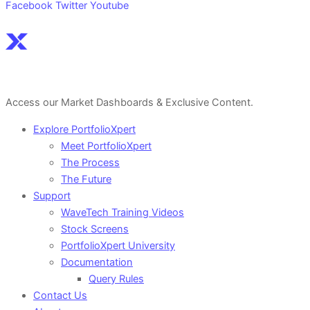
Facebook
Twitter
Youtube
Sign Up For a Free Account Here.
Access our Market Dashboards & Exclusive Content.
Explore PortfolioXpert
Meet PortfolioXpert
The Process
The Future
Support
WaveTech Training Videos
Stock Screens
PortfolioXpert University
Documentation
Query Rules
Contact Us