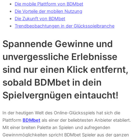
Die mobile Plattform von BDMbet
Die Vorteile der mobilen Nutzung
Die Zukunft von BDMbet
Trendbeobachtungen in der Glücksspielbranche
Spannende Gewinne und
unvergessliche Erlebnisse
sind nur einen Klick entfernt,
sobald BDMbet in dein
Spielvergnügen eintaucht!
In der heutigen Welt des Online-Glücksspiels hat sich die
Plattform
BDMbet
als einer der beliebtesten Anbieter etabliert.
Mit einer breiten Palette an Spielen und aufregenden
Gewinnmöglichkeiten spricht BDMbet Spieler aus der ganzen