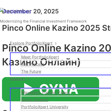
Skip
Type
Name*
Email*
Website
to
here..
December 20, 2025
Main
Menu
content
Modernizing the Financial Investment Framework
Pinco Online Kazino 2025 St
Explore PortfolioXpert
Pinco Online Kazino 20
Meet PortfolioXpert
Казино Онлайн)
The Process
The Future
Support
▶️ OYNA
WaveTech Training Videos
Stock Screens
PortfolioXpert University