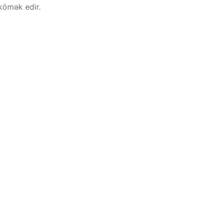
 kömək edir.