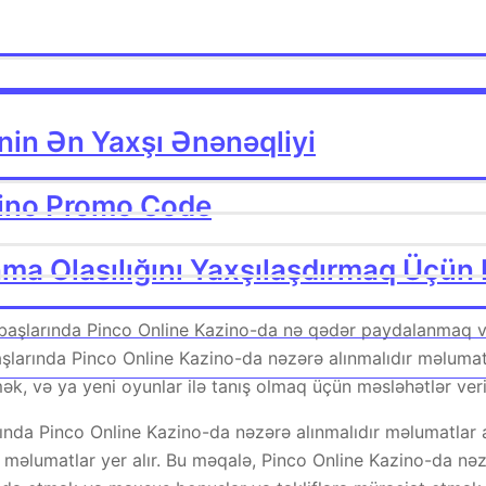
inin Ən Yaxşı Ənənəqliyi
sino Promo Code
ma Olasılığını Yaxşılaşdırmaq Üçün
başlarında Pinco Online Kazino-da nə qədər paydalanmaq v
şlarında Pinco Online Kazino-da nəzərə alınmalıdır məlumat
ək, və ya yeni oyunlar ilə tanış olmaq üçün məsləhətlər veri
nda Pinco Online Kazino-da nəzərə alınmalıdır məlumatlar a
əlumatlar yer alır. Bu məqalə, Pinco Online Kazino-da nəzər