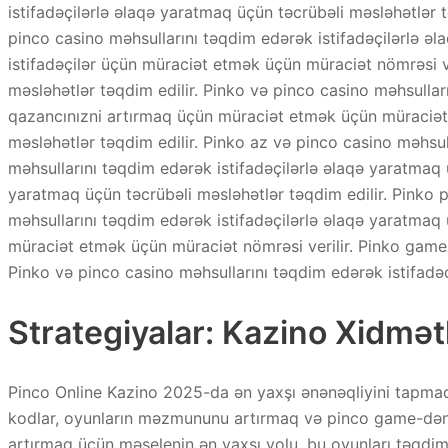
istifadəçilərlə əlaqə yaratmaq üçün təcrübəli məsləhətlər
pinco casino məhsullarını təqdim edərək istifadəçilərlə əl
istifadəçilər üçün müraciət etmək üçün müraciət nömrəsi v
məsləhətlər təqdim edilir. Pinko və pinco casino məhsullar
qazancınızni artırmaq üçün müraciət etmək üçün müraciət n
məsləhətlər təqdim edilir. Pinko az və pinco casino məhsul
məhsullarını təqdim edərək istifadəçilərlə əlaqə yaratmaq 
yaratmaq üçün təcrübəli məsləhətlər təqdim edilir. Pinko 
məhsullarını təqdim edərək istifadəçilərlə əlaqə yaratmaq 
müraciət etmək üçün müraciət nömrəsi verilir. Pinko game 
Pinko və pinco casino məhsullarını təqdim edərək istifadəç
Strategiyalar: Kazino Xidmət
Pinco Online Kazino 2025-da ən yaxşı ənənəqliyini tapmaq
kodlar, oyunların məzmununu artırmaq və pinco game-dən f
artırmaq üçün məselenin ən yaxşı yolu, bu oyunları təqd