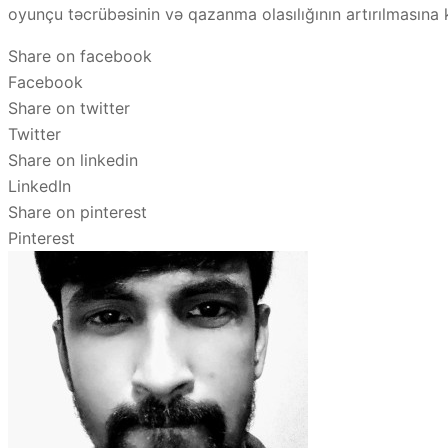
oyunçu təcrübəsinin və qazanma olasılığının artırılmasına
Share on facebook
Facebook
Share on twitter
Twitter
Share on linkedin
LinkedIn
Share on pinterest
Pinterest