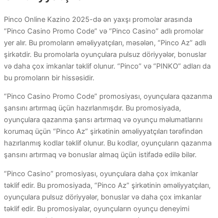
Pinco Online Kazino 2025-də ən yaxşı promolar arasında
“Pinco Casino Promo Code” və “Pinco Casino” adlı promolar
yer alır. Bu promoların əməliyyatçıları, məsələn, “Pinco Az” adlı
şirkətdir. Bu promolarla oyunçulara pulsuz döriyyələr, bonuslar
və daha çox imkanlar təklif olunur. “Pinco” və “PINKO” adları da
bu promoların bir hissəsidir.
“Pinco Casino Promo Code” promosiyası, oyunçulara qazanma
şansını artırmaq üçün hazırlanmışdır. Bu promosiyada,
oyunçulara qazanma şansı artırmaq və oyunçu məlumatlarını
korumaq üçün “Pinco Az” şirkətinin əməliyyatçıları tərəfindən
hazırlanmış kodlar təklif olunur. Bu kodlar, oyunçuların qazanma
şansını artırmaq və bonuslar almaq üçün istifadə edilə bilər.
“Pinco Casino” promosiyası, oyunçulara daha çox imkanlar
təklif edir. Bu promosiyada, “Pinco Az” şirkətinin əməliyyatçıları,
oyunçulara pulsuz döriyyələr, bonuslar və daha çox imkanlar
təklif edir. Bu promosiyalar, oyunçuların oyunçu deneyimi