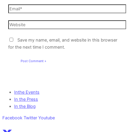
Save my name, email, and website in this browser
for the next time I comment.
Inthe Events
In the Press
In the Blog
Facebook
Twitter
Youtube