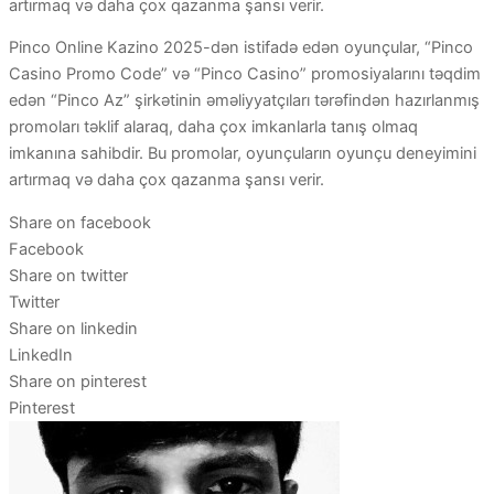
artırmaq və daha çox qazanma şansı verir.
Pinco Online Kazino 2025-dən istifadə edən oyunçular, “Pinco
Casino Promo Code” və “Pinco Casino” promosiyalarını təqdim
edən “Pinco Az” şirkətinin əməliyyatçıları tərəfindən hazırlanmış
promoları təklif alaraq, daha çox imkanlarla tanış olmaq
imkanına sahibdir. Bu promolar, oyunçuların oyunçu deneyimini
artırmaq və daha çox qazanma şansı verir.
Share on facebook
Facebook
Share on twitter
Twitter
Share on linkedin
LinkedIn
Share on pinterest
Pinterest