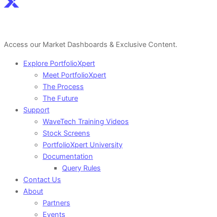
Sign Up For a Free Account Here.
Access our Market Dashboards & Exclusive Content.
Explore PortfolioXpert
Meet PortfolioXpert
The Process
The Future
Support
WaveTech Training Videos
Stock Screens
PortfolioXpert University
Documentation
Query Rules
Contact Us
About
Partners
Events