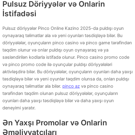
Pulsuz Döriyyələr və Onlarin
İstifadəsi
Pulsuz döriyyələr Pinco Online Kazino 2025-da puldışı oyun
oynayaraq təlimatlar ala və yeni oyunları təsdiqləyə bilər. Bu
döriyyələlər, oyunçuların pinco casino və pinco game tərəfindən
təqdim olunur və onlar puldışı oyun oynayaraq və ya
səsləndirilən kodlarla istifadə olunur. Pinco casino promo code
və pinco promo code ilə oyunçular puldışı döriyyələləri
aktivləşdirə bilər. Bu döriyyələlər, oyunçuların oyunları daha yaxşı
təsdiqləyə bilər və yeni oyunlar təqdim olunsa da, onları puldışı
oynayaraq təlimatlar ala bilər.
pinco az
və pinco casino
tərəfindən təqdim olunan pulsuz döriyyələlər, oyunçuların
oyunları daha yaxşı təsdiqləyə bilər və daha yaxşı oyun
deneyimi yaratır.
Ən Yaxşı Promolar və Onlarin
Əməliyyatçıları