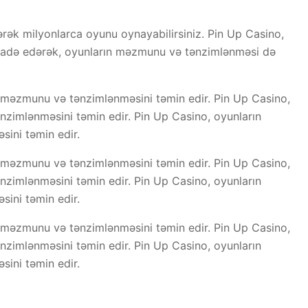
ərək milyonlarca oyunu oynayabilirsiniz. Pin Up Casino,
istifadə edərək, oyunların məzmunu və tənzimlənməsi də
 məzmunu və tənzimlənməsini təmin edir. Pin Up Casino,
zimlənməsini təmin edir. Pin Up Casino, oyunların
ini təmin edir.
 məzmunu və tənzimlənməsini təmin edir. Pin Up Casino,
zimlənməsini təmin edir. Pin Up Casino, oyunların
ini təmin edir.
 məzmunu və tənzimlənməsini təmin edir. Pin Up Casino,
zimlənməsini təmin edir. Pin Up Casino, oyunların
ini təmin edir.