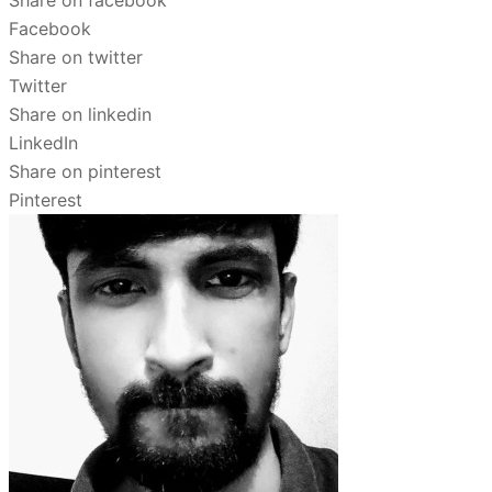
Facebook
Share on twitter
Twitter
Share on linkedin
LinkedIn
Share on pinterest
Pinterest