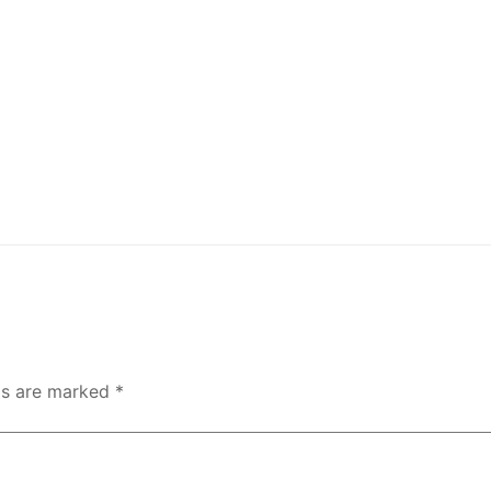
lds are marked
*