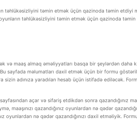
təhlükəsizliyini təmin etmək üçün qazinoda təmin etdiyi m
unların təhlükəsizliyini təmin etmək üçün qazinoda təmin e
və maaş almaq əməliyyatları basqa bir şeylərdən daha kola
. Bu sayfada məlumatları daxil etmək üçün bir formu göstəril
nra sizin adınıza yaradılan hesab üçün istifadə ediləcək. Fo
ş sayfasından açar və sifariş etdikdən sonra qazandığınız
ymə, maaşınızı qazandığınız oyunlardan nə qədər qazandığı
nız oyunlardan nə qədər qazandığınızı daxil etməliyik. Form