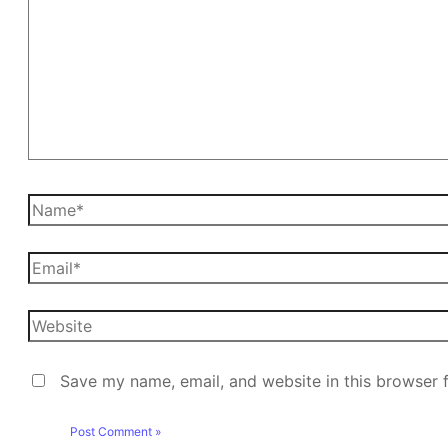
Save my name, email, and website in this browser 