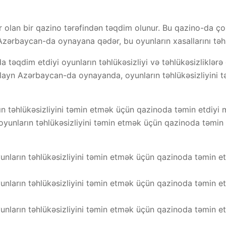
lan bir qazino tərəfindən təqdim olunur. Bu qazino-da çox
Azərbaycan-da oynayana qədər, bu oyunların xasallarını təhl
qdim etdiyi oyunların təhlükəsizliyi və təhlükəsizliklərə gö
Onlayn Azərbaycan-da oynayanda, oyunların təhlükəsizliyini
təhlükəsizliyini təmin etmək üçün qazinoda təmin etdiyi m
unların təhlükəsizliyini təmin etmək üçün qazinoda təmin e
arın təhlükəsizliyini təmin etmək üçün qazinoda təmin etd
arın təhlükəsizliyini təmin etmək üçün qazinoda təmin etd
arın təhlükəsizliyini təmin etmək üçün qazinoda təmin etd