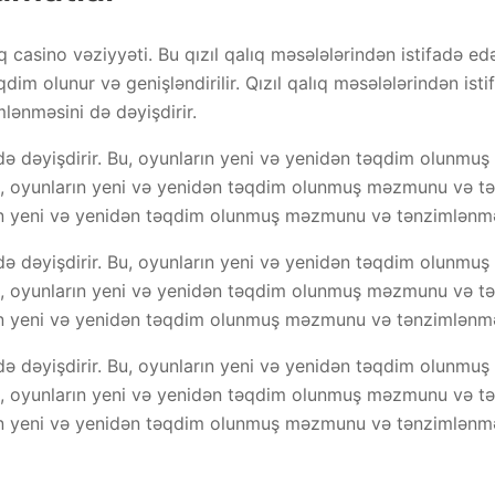
 casino vəziyyəti. Bu qızıl qalıq məsələlərindən istifadə ed
əqdim olunur və genişləndirilir. Qızıl qalıq məsələlərindən 
lənməsini də dəyişdirir.
 dəyişdirir. Bu, oyunların yeni və yenidən təqdim olunmuş
, oyunların yeni və yenidən təqdim olunmuş məzmunu və tən
ın yeni və yenidən təqdim olunmuş məzmunu və tənzimlənməs
 dəyişdirir. Bu, oyunların yeni və yenidən təqdim olunmuş
, oyunların yeni və yenidən təqdim olunmuş məzmunu və tən
ın yeni və yenidən təqdim olunmuş məzmunu və tənzimlənməs
 dəyişdirir. Bu, oyunların yeni və yenidən təqdim olunmuş
, oyunların yeni və yenidən təqdim olunmuş məzmunu və tən
ın yeni və yenidən təqdim olunmuş məzmunu və tənzimlənməs