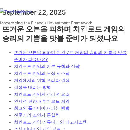
Skip
Type
Name*
Email*
Website
to
here..
September 22, 2025
Main
Menu
content
Modernizing the Financial Investment Framework
뜨거운 오븐을 피하며 치킨로드 게임의
승리의 기쁨을 맛볼 준비가 되셨나요
뜨거운 오븐을 피하며 치킨로드 게임의 승리의 기쁨을 맛볼
준비가 되셨나요?
치킨로드 게임의 기본 규칙과 전략
치킨로드 게임의 보상 시스템
게임에서의 위험 관리와 결정
결정을 내리는 방법
치킨로드 게임의 심리적 요소
인지적 편향과 치킨로드 게임
최고의 플레이어가 되는 방법
전문가의 조언과 통찰력
치킨로드 게임 커뮤니티와 에코시스템
소셜 미디어와 게임 블로그