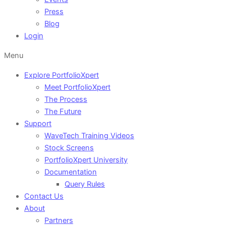
Press
Blog
Login
Menu
Explore PortfolioXpert
Meet PortfolioXpert
The Process
The Future
Support
WaveTech Training Videos
Stock Screens
PortfolioXpert University
Documentation
Query Rules
Contact Us
About
Partners