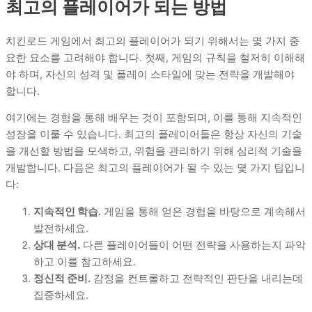
최고의 플레이어가 되는 방법
치킨로드 게임에서 최고의 플레이어가 되기 위해서는 몇 가지 중
요한 요소를 고려해야 합니다. 첫째, 게임의 규칙을 철저히 이해해
야 하며, 자신의 성격 및 플레이 스타일에 맞는 전략을 개발해야
합니다.
여기에는 경험을 통해 배우는 것이 포함되며, 이를 통해 지속적인
성장을 이룰 수 있습니다. 최고의 플레이어들은 항상 자신의 기술
을 개선할 방법을 모색하고, 위험을 관리하기 위해 심리적 기술을
개발합니다. 다음은 최고의 플레이어가 될 수 있는 몇 가지 팁입니
다:
지속적인 학습.
게임을 통해 얻은 경험을 바탕으로 계속해서
발전하세요.
상대 분석.
다른 플레이어들이 어떤 전략을 사용하는지 파악
하고 이를 참고하세요.
정신적 준비.
감정을 컨트롤하고 전략적인 판단을 내리는데
집중하세요.