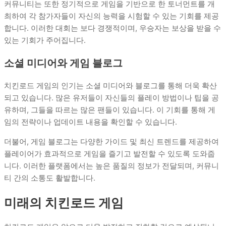
커뮤니티는 또한 정기적으로 게임을 기반으로 한 토너먼트를 개
최하여 각 참가자들이 자신의 능력을 시험할 수 있는 기회를 제공
합니다. 이러한 대회는 보다 경쟁적이며, 우승자는 보상을 받을 수
있는 기회가 주어집니다.
소셜 미디어와 게임 블로그
치킨로드 게임의 인기는 소셜 미디어와 블로그를 통해 더욱 확산
되고 있습니다. 많은 유저들이 자신들의 플레이 방법이나 팁을 공
유하며, 그들을 따르는 많은 팬들이 있습니다. 이 기회를 통해 게
임의 전략이나 업데이트 내용을 확인할 수 있습니다.
더불어, 게임 블로그는 다양한 가이드 및 최신 트렌드를 제공하여
플레이어가 효과적으로 게임을 즐기고 발전할 수 있도록 도와줍
니다. 이러한 플랫폼에서는 높은 품질의 정보가 전달되며, 커뮤니
티 간의 소통도 활발합니다.
미래의 치킨로드 게임