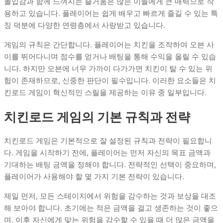
몰입감과 함께 느껴지는 즐거움은 많은 이들에게 큰 매력으로 작
용하고 있습니다. 플레이어는 쉽게 배우고 빠르게 즐길 수 있는 특
징 덕분에 다양한 연령층에서 사랑받고 있습니다.
게임의 규칙은 간단합니다. 플레이어는 치킨을 조작하여 오븐 사
이를 뛰어다니며 점수를 얻거나 배팅을 통해 수익을 올릴 수 있습
니다. 하지만 오븐에 너무 가까이 다가가면 치킨이 탈 수 있는 위
험이 존재하므로, 신중한 판단이 필수입니다. 이러한 요소들은 치
킨로드 게임이 혁신적인 스릴을 제공하는 이유 중 일부입니다.
치킨로드 게임의 기본 규칙과 전략
치킨로드 게임은 기본적으로 잘 설정된 규칙과 전략이 필요합니
다. 게임을 시작하기 전에, 플레이어는 먼저 자신의 목표 금액과
기대하는 배팅 금액을 정해야 합니다. 전략적인 선택이 중요하며,
플레이어가 사용해야 할 몇 가지 기본 전략이 있습니다.
제일 먼저, 모든 스테이지에서 위험을 감수하는 것과 보상을 대조
해 보아야 합니다. 초기에는 적은 금액을 걸고 생존하는 것이 좋으
며, 이후 자신에게 맞는 위험을 감수할 수 있을 때 더 많은 금액을