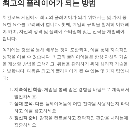
최고의 플레이어가 되는 방법
치킨로드 게임에서 최고의 플레이어가 되기 위해서는 몇 가지 중
요한 요소를 고려해야 합니다. 첫째, 게임의 규칙을 철저히 이해해
야 하며, 자신의 성격 및 플레이 스타일에 맞는 전략을 개발해야
합니다.
여기에는 경험을 통해 배우는 것이 포함되며, 이를 통해 지속적인
성장을 이룰 수 있습니다. 최고의 플레이어들은 항상 자신의 기술
을 개선할 방법을 모색하고, 위험을 관리하기 위해 심리적 기술을
개발합니다. 다음은 최고의 플레이어가 될 수 있는 몇 가지 팁입니
다:
지속적인 학습.
게임을 통해 얻은 경험을 바탕으로 계속해서
발전하세요.
상대 분석.
다른 플레이어들이 어떤 전략을 사용하는지 파악
하고 이를 참고하세요.
정신적 준비.
감정을 컨트롤하고 전략적인 판단을 내리는데
집중하세요.