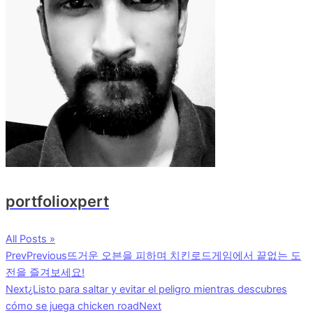
portfolioxpert
All Posts »
Prev
Previous
뜨거운 오븐을 피하며 치킨로드게임에서 끝없는 도
전을 즐겨보세요!
Next
¿Listo para saltar y evitar el peligro mientras descubres
cómo se juega chicken road
Next