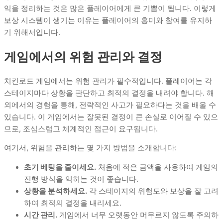
익을 정리하는 것은 많은 플레이어에게 큰 기쁨이 됩니다. 이렇게
보상 시스템이 생기는 이유는 플레이어의 흥미와 참여를 유지하
기 위해서입니다.
게임에서의 위험 관리와 결정
치킨로드 게임에서는 위험 관리가 필수적입니다. 플레이어는 각
스테이지마다 상황을 판단하고 최적의 결정을 내려야 합니다. 해
외에서의 경험을 통해, 전략적인 사고가 필요하다는 것을 배울 수
있습니다. 이 게임에서는 잘못된 결정이 큰 손실로 이어질 수 있으
므로, 조심스럽고 체계적인 접근이 요구됩니다.
여기서, 위험을 관리하는 몇 가지 방법을 소개합니다:
초기 베팅을 줄이세요.
처음에 적은 금액을 사용하여 게임의
진행 방식을 익히는 것이 좋습니다.
상황을 분석하세요.
각 스테이지의 위험도와 보상을 잘 고려
하여 최적의 결정을 내리세요.
시간 관리.
게임에서 너무 오랫동안 머무르지 않도록 주의하