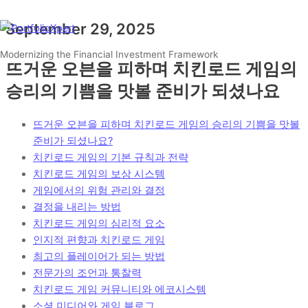
Skip
Type
Name*
Email*
Website
to
here..
September 29, 2025
Main
Menu
content
Modernizing the Financial Investment Framework
뜨거운 오븐을 피하며 치킨로드 게임의
승리의 기쁨을 맛볼 준비가 되셨나요
뜨거운 오븐을 피하며 치킨로드 게임의 승리의 기쁨을 맛볼
준비가 되셨나요?
치킨로드 게임의 기본 규칙과 전략
치킨로드 게임의 보상 시스템
게임에서의 위험 관리와 결정
결정을 내리는 방법
치킨로드 게임의 심리적 요소
인지적 편향과 치킨로드 게임
최고의 플레이어가 되는 방법
전문가의 조언과 통찰력
치킨로드 게임 커뮤니티와 에코시스템
소셜 미디어와 게임 블로그